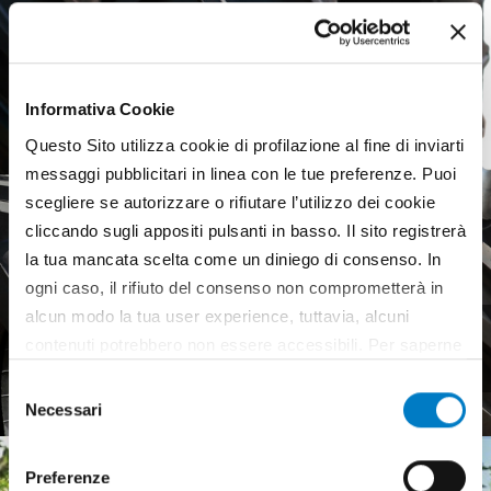
Informativa Cookie
Questo Sito utilizza cookie di profilazione al fine di inviarti
messaggi pubblicitari in linea con le tue preferenze. Puoi
scegliere se autorizzare o rifiutare l’utilizzo dei cookie
cliccando sugli appositi pulsanti in basso. Il sito registrerà
la tua mancata scelta come un diniego di consenso. In
ogni caso, il rifiuto del consenso non comprometterà in
alcun modo la tua user experience, tuttavia, alcuni
Agricultural tyres, a weak
contenuti potrebbero non essere accessibili. Per saperne
European market
di più sui cookie e decidere se acconsentire oppure no
Selezione
all’utilizzo di tutti, o solamente di alcuni di essi, ti
Necessari
del
invitiamo a consultare la nostra
Cookie Policy
.
consenso
Preferenze