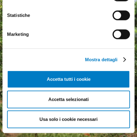
Statistiche
Marketing
Mostra dettagli
Accetta tutti i cookie
Agricultural machinery, a
growing market but
Accetta selezionati
economic uncertainty
weighs heavily
Usa solo i cookie necessari