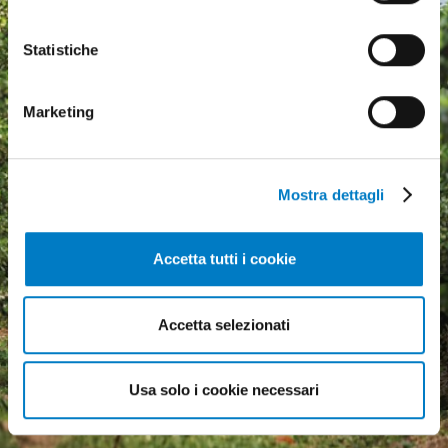
Statistiche
Marketing
Mostra dettagli
Accetta tutti i cookie
Agricultural machinery, a
growing market but
Accetta selezionati
economic uncertainty
weighs heavily
Usa solo i cookie necessari