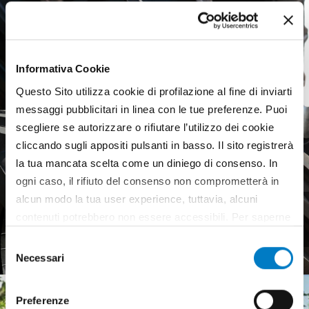
Informativa Cookie
Questo Sito utilizza cookie di profilazione al fine di inviarti
messaggi pubblicitari in linea con le tue preferenze. Puoi
scegliere se autorizzare o rifiutare l’utilizzo dei cookie
cliccando sugli appositi pulsanti in basso. Il sito registrerà
la tua mancata scelta come un diniego di consenso. In
ogni caso, il rifiuto del consenso non comprometterà in
alcun modo la tua user experience, tuttavia, alcuni
Agricultural tyres, a weak
contenuti potrebbero non essere accessibili. Per saperne
European market
di più sui cookie e decidere se acconsentire oppure no
Selezione
all’utilizzo di tutti, o solamente di alcuni di essi, ti
Necessari
del
invitiamo a consultare la nostra
Cookie Policy
.
consenso
Preferenze