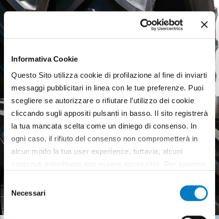
Informativa Cookie
Questo Sito utilizza cookie di profilazione al fine di inviarti
messaggi pubblicitari in linea con le tue preferenze. Puoi
scegliere se autorizzare o rifiutare l’utilizzo dei cookie
cliccando sugli appositi pulsanti in basso. Il sito registrerà
la tua mancata scelta come un diniego di consenso. In
ogni caso, il rifiuto del consenso non comprometterà in
alcun modo la tua user experience, tuttavia, alcuni
contenuti potrebbero non essere accessibili. Per saperne
Agricultural tyres, a weak
di più sui cookie e decidere se acconsentire oppure no
European market
Selezione
all’utilizzo di tutti, o solamente di alcuni di essi, ti
Necessari
del
invitiamo a consultare la nostra
Cookie Policy
.
consenso