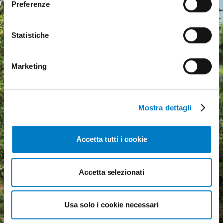
Preferenze
Statistiche
Marketing
Mostra dettagli
Accetta tutti i cookie
Agricultural machinery, a
Accetta selezionati
growing market but
economic uncertainty
Usa solo i cookie necessari
weighs heavily