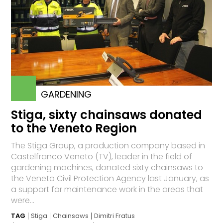
GARDENING
Stiga, sixty chainsaws donated
to the Veneto Region
The Stiga Group, a production company based in
Castelfranco Veneto (TV), leader in the field of
gardening machines, donated sixty chainsaws to
the Veneto Civil Protection Agency last January, as
a support for maintenance work in the areas that
were...
TAG
Stiga
Chainsaws
Dimitri Fratus