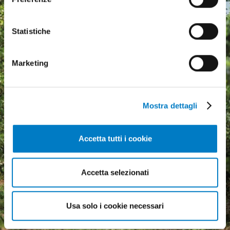
Statistiche
Marketing
Mostra dettagli
Accetta tutti i cookie
Agricultural machinery, a
Accetta selezionati
growing market but
economic uncertainty
weighs heavily
Usa solo i cookie necessari