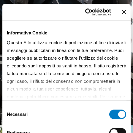
Informativa Cookie
Questo Sito utilizza cookie di profilazione al fine di inviarti
messaggi pubblicitari in linea con le tue preferenze. Puoi
scegliere se autorizzare o rifiutare l’utilizzo dei cookie
cliccando sugli appositi pulsanti in basso. Il sito registrerà
la tua mancata scelta come un diniego di consenso. In
ogni caso, il rifiuto del consenso non comprometterà in
alcun modo la tua user experience, tuttavia, alcuni
Agricultural tyres, a weak
contenuti potrebbero non essere accessibili. Per saperne
European market
di più sui cookie e decidere se acconsentire oppure no
Selezione
all’utilizzo di tutti, o solamente di alcuni di essi, ti
Necessari
del
invitiamo a consultare la nostra
Cookie Policy
.
consenso
Preferenze