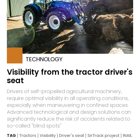
TECHNOLOGY
Visibility from the tractor driver's
seat
Drivers of self-propelled agricultural machinery,
require optimal visibility in all operating conditions,
especially when maneuvering in confined spaces.
Advanced technological and design solutions can
significantly reduce the risk of accidents related to
so-called "blind spots"
TAG
Tractors
Visibility
Driver's seat
SirTrack project
INAIL