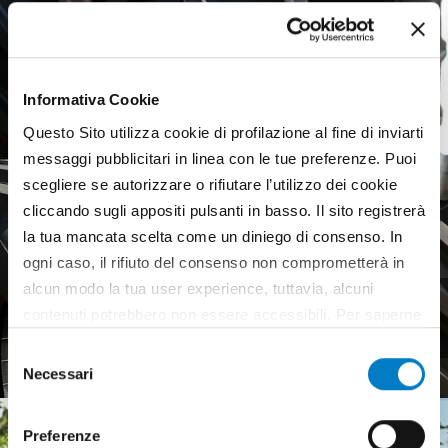
Informativa Cookie
Questo Sito utilizza cookie di profilazione al fine di inviarti
messaggi pubblicitari in linea con le tue preferenze. Puoi
scegliere se autorizzare o rifiutare l’utilizzo dei cookie
cliccando sugli appositi pulsanti in basso. Il sito registrerà
la tua mancata scelta come un diniego di consenso. In
ogni caso, il rifiuto del consenso non comprometterà in
alcun modo la tua user experience, tuttavia, alcuni
Agricultural tyres, a weak
contenuti potrebbero non essere accessibili. Per saperne
European market
di più sui cookie e decidere se acconsentire oppure no
Selezione
all’utilizzo di tutti, o solamente di alcuni di essi, ti
Necessari
del
invitiamo a consultare la nostra
Cookie Policy
.
consenso
Preferenze