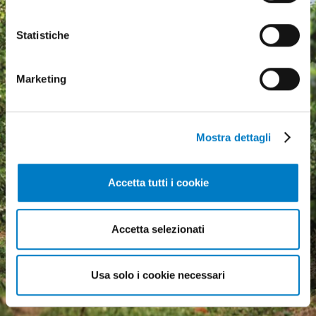
Statistiche
Marketing
Mostra dettagli
Accetta tutti i cookie
Agricultural machinery, a
growing market but
Accetta selezionati
economic uncertainty
weighs heavily
Usa solo i cookie necessari