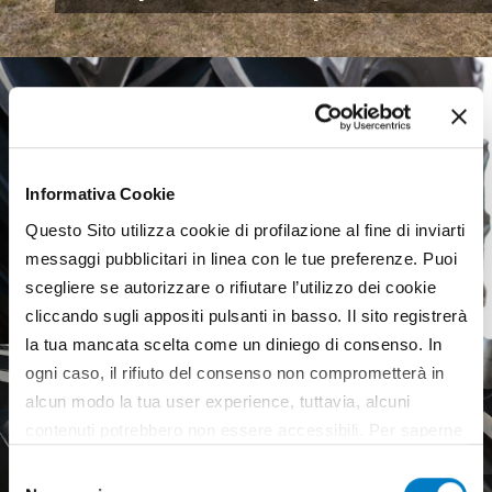
Informativa Cookie
Questo Sito utilizza cookie di profilazione al fine di inviarti
messaggi pubblicitari in linea con le tue preferenze. Puoi
scegliere se autorizzare o rifiutare l’utilizzo dei cookie
cliccando sugli appositi pulsanti in basso. Il sito registrerà
la tua mancata scelta come un diniego di consenso. In
ogni caso, il rifiuto del consenso non comprometterà in
alcun modo la tua user experience, tuttavia, alcuni
contenuti potrebbero non essere accessibili. Per saperne
di più sui cookie e decidere se acconsentire oppure no
Selezione
all’utilizzo di tutti, o solamente di alcuni di essi, ti