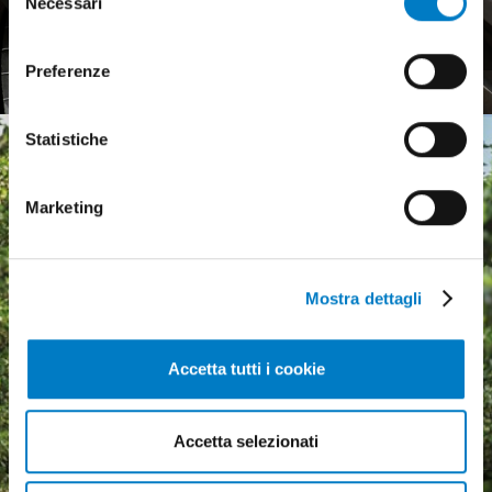
Agricultural tyres, a weak
Necessari
del
invitiamo a consultare la nostra
Cookie Policy
.
European market
consenso
Preferenze
Statistiche
Marketing
Mostra dettagli
Accetta tutti i cookie
Accetta selezionati