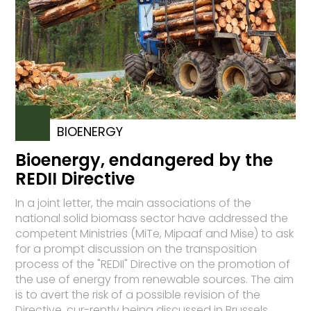
BIOENERGY
Bioenergy, endangered by the
REDII Directive
In a joint letter, the main associations of the
national solid biomass sector have addressed the
competent Ministries (MiTe, Mipaaf and Mise) to ask
for a prompt discussion on the transposition
process of the "REDII" Directive on the promotion of
the use of energy from renewable sources. The aim
is to avert the risk of a possible revision of the
Directive, cur-rently being discussed in Brussels,