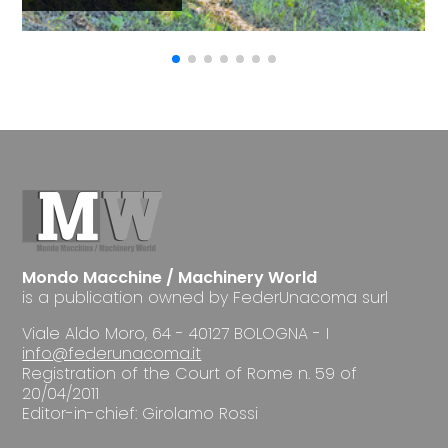
Mondo Macchine / Machinery World
is a publication owned by FederUnacoma surl
Viale Aldo Moro, 64 - 40127 BOLOGNA - I
info@federunacoma.it
Registration of the Court of Rome n. 59 of
20/04/2011
Editor-in-chief: Girolamo Rossi