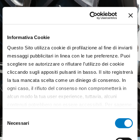
Informativa Cookie
Questo Sito utilizza cookie di profilazione al fine di inviarti
messaggi pubblicitari in linea con le tue preferenze. Puoi
scegliere se autorizzare o rifiutare l’utilizzo dei cookie
cliccando sugli appositi pulsanti in basso. Il sito registrerà
la tua mancata scelta come un diniego di consenso. In
ogni caso, il rifiuto del consenso non comprometterà in
alcun modo la tua user experience, tuttavia, alcuni
contenuti potrebbero non essere accessibili. Per saperne
Agricultural tyres, a weak
di più sui cookie e decidere se acconsentire oppure no
European market
Selezione
all’utilizzo di tutti, o solamente di alcuni di essi, ti
Necessari
del
invitiamo a consultare la nostra
Cookie Policy
.
consenso