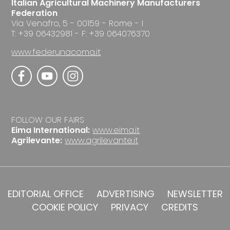
Italian Agricultural Machinery Manufacturers
Federation
Via Venafro, 5 - 00159 - Rome - I
T: +39 06432981 - F: +39 064076370
www.federunacoma.it
FOLLOW OUR FAIRS
Eima International:
www.eima.it
Agrilevante:
www.agrilevante.it
EDITORIAL OFFICE
ADVERTISING
NEWSLETTER
COOKIE POLICY
PRIVACY
CREDITS