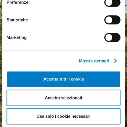
Preferenze
Statistiche
Marketing
Mostra dettagli
Accetta tutti i cookie
Agricultural machinery, a
Accetta selezionati
growing market but
economic uncertainty
Usa solo i cookie necessari
weighs heavily