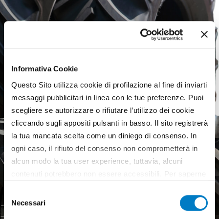
Informativa Cookie
Questo Sito utilizza cookie di profilazione al fine di inviarti
messaggi pubblicitari in linea con le tue preferenze. Puoi
scegliere se autorizzare o rifiutare l’utilizzo dei cookie
cliccando sugli appositi pulsanti in basso. Il sito registrerà
la tua mancata scelta come un diniego di consenso. In
ogni caso, il rifiuto del consenso non comprometterà in
alcun modo la tua user experience, tuttavia, alcuni
contenuti potrebbero non essere accessibili. Per saperne
Agricultural tyres, a weak
di più sui cookie e decidere se acconsentire oppure no
Selezione
European market
all’utilizzo di tutti, o solamente di alcuni di essi, ti
Necessari
del
invitiamo a consultare la nostra
Cookie Policy
.
consenso