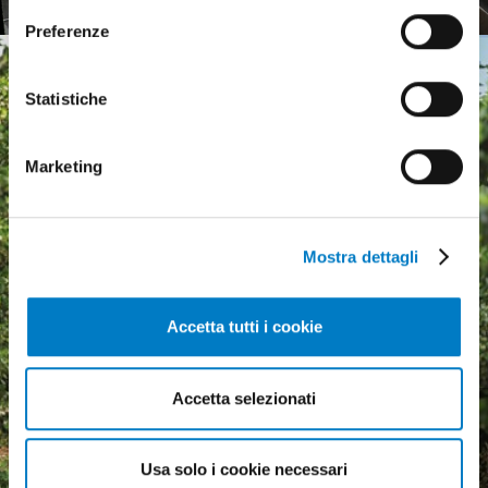
Preferenze
Statistiche
Marketing
Mostra dettagli
Accetta tutti i cookie
Accetta selezionati
Agricultural machinery, a
growing market but
economic uncertainty
Usa solo i cookie necessari