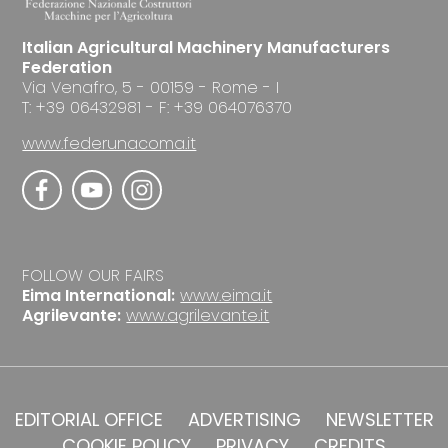
Italian Agricultural Machinery Manufacturers
Federation
Via Venafro, 5 - 00159 - Rome - I
T: +39 06432981 - F: +39 064076370
www.federunacoma.it
FOLLOW OUR FAIRS
Eima International:
www.eima.it
Agrilevante:
www.agrilevante.it
EDITORIAL OFFICE
ADVERTISING
NEWSLETTER
COOKIE POLICY
PRIVACY
CREDITS