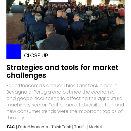
CLOSE UP
Strategies and tools for market
challenges
FederUnacoma's annual Think Tank took place in
Bevagna di Perugia and outlined the economic
and geopolitical scenario affecting the agricultural
machinery sector. Tariffs, market diversification and
new consumer trends were the important topics of
the day
TAG
FederUnacoma
Think Tank
Tariffs
Market