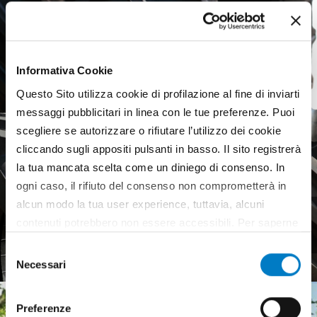
Informativa Cookie
Questo Sito utilizza cookie di profilazione al fine di inviarti
messaggi pubblicitari in linea con le tue preferenze. Puoi
scegliere se autorizzare o rifiutare l’utilizzo dei cookie
cliccando sugli appositi pulsanti in basso. Il sito registrerà
la tua mancata scelta come un diniego di consenso. In
ogni caso, il rifiuto del consenso non comprometterà in
alcun modo la tua user experience, tuttavia, alcuni
Agricultural tyres, a weak
contenuti potrebbero non essere accessibili. Per saperne
European market
di più sui cookie e decidere se acconsentire oppure no
Selezione
all’utilizzo di tutti, o solamente di alcuni di essi, ti
Necessari
del
invitiamo a consultare la nostra
Cookie Policy
.
consenso
Preferenze