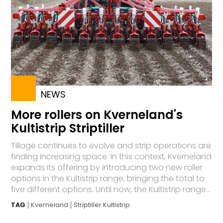
NEWS
More rollers on Kverneland's
Kultistrip Striptiller
Tillage continues to evolve and strip operations are
finding increasing space. In this context, Kverneland
expands its offering by introducing two new roller
options in the Kultistrip range, bringing the total to
five different options. Until now, the Kultistrip range...
TAG
Kverneland
Striptiller Kultistrip