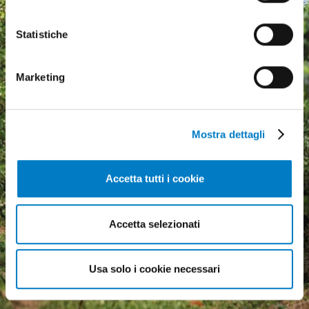
Statistiche
Marketing
Mostra dettagli
Accetta tutti i cookie
Agricultural machinery, a
growing market but
Accetta selezionati
economic uncertainty
weighs heavily
Usa solo i cookie necessari