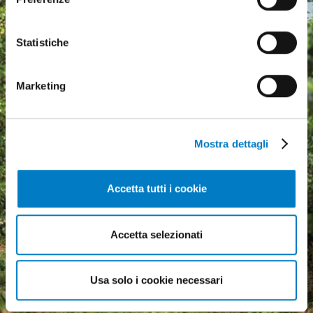
Statistiche
Marketing
Mostra dettagli
Accetta tutti i cookie
Agricultural machinery, a
Accetta selezionati
growing market but
economic uncertainty
weighs heavily
Usa solo i cookie necessari