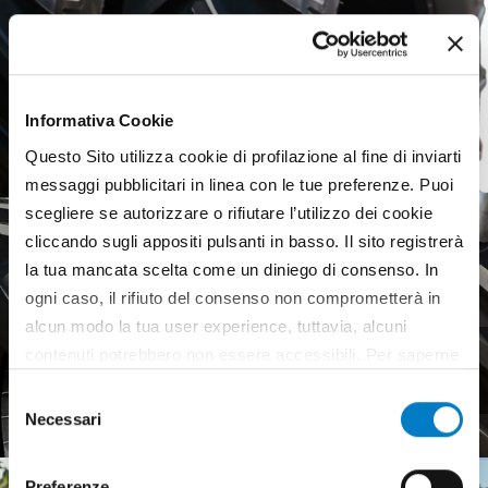
Informativa Cookie
Questo Sito utilizza cookie di profilazione al fine di inviarti
messaggi pubblicitari in linea con le tue preferenze. Puoi
scegliere se autorizzare o rifiutare l’utilizzo dei cookie
cliccando sugli appositi pulsanti in basso. Il sito registrerà
la tua mancata scelta come un diniego di consenso. In
ogni caso, il rifiuto del consenso non comprometterà in
alcun modo la tua user experience, tuttavia, alcuni
Agricultural tyres, a weak
contenuti potrebbero non essere accessibili. Per saperne
European market
di più sui cookie e decidere se acconsentire oppure no
Selezione
all’utilizzo di tutti, o solamente di alcuni di essi, ti
Necessari
del
invitiamo a consultare la nostra
Cookie Policy
.
consenso
Preferenze