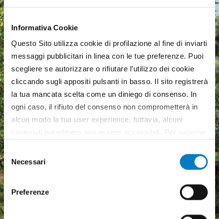
Informativa Cookie
Questo Sito utilizza cookie di profilazione al fine di inviarti
messaggi pubblicitari in linea con le tue preferenze. Puoi
scegliere se autorizzare o rifiutare l’utilizzo dei cookie
cliccando sugli appositi pulsanti in basso. Il sito registrerà
la tua mancata scelta come un diniego di consenso. In
ogni caso, il rifiuto del consenso non comprometterà in
alcun modo la tua user experience, tuttavia, alcuni
contenuti potrebbero non essere accessibili. Per saperne
di più sui cookie e decidere se acconsentire oppure no
Selezione
all’utilizzo di tutti, o solamente di alcuni di essi, ti
Necessari
del
Macchine agricole, mercato
invitiamo a consultare la nostra
Cookie Policy
.
consenso
in crescita ma pesa
Preferenze
l'incertezza economica