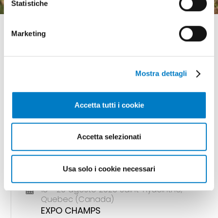
Statistiche
Marketing
Mostra dettagli
GLI APPUNTAMENTI
della meccanizzazione
Accetta tutti i cookie
Accetta selezionati
18 - 20 agosto 2026 Gunnedah, Nsw
(Australia)
Usa solo i cookie necessari
AGQUIP FIELD DAYS
18 - 20 agosto 2026 Saint-Hyacinthe,
Quebec (Canada)
EXPO CHAMPS