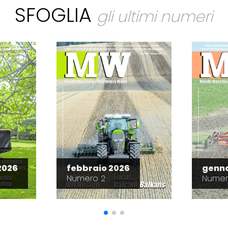
SFOGLIA
gli ultimi numeri
2026
febbraio 2026
genna
Numero 2
Numer