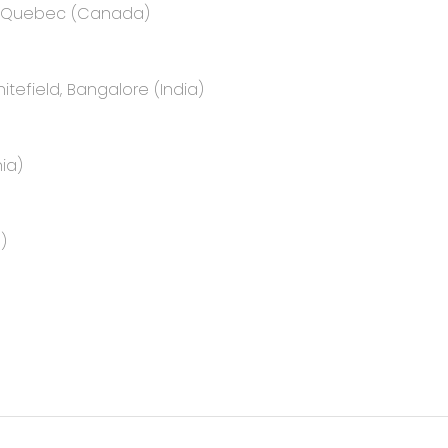
e, Quebec (Canada)
itefield, Bangalore (India)
ia)
)