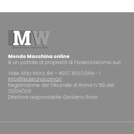
Mondo Macchina online
è un portale di proprietà di FederUnacoma surl
Viale Aldo Moro, 64 – 40127 BOLOGNA - I
info@federunacoma.it
Registrazione del Tribunale di Roma n. 59 del
20/04/2011
Direttore responsabile: Girolamo Rossi