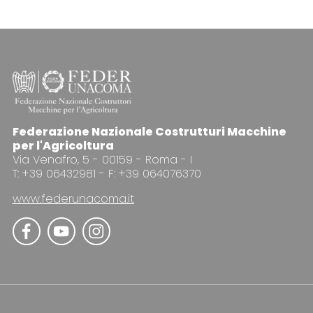
Federazione Nazionale Costrutturi Macchine
per l'Agricoltura
Via Venafro, 5 - 00159 - Roma - I
T: +39 06432981 - F: +39 064076370
www.federunacoma.it