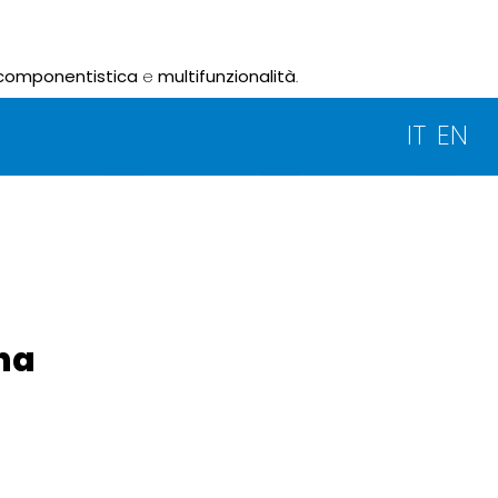
componentistica
e
multifunzionalità
.
IT
EN
gna