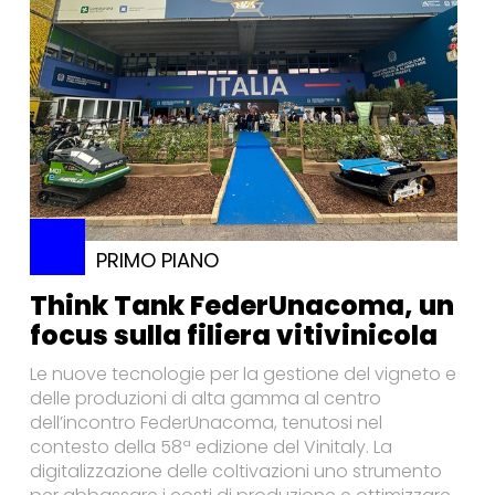
PRIMO PIANO
Think Tank FederUnacoma, un
focus sulla filiera vitivinicola
Le nuove tecnologie per la gestione del vigneto e
delle produzioni di alta gamma al centro
dell’incontro FederUnacoma, tenutosi nel
contesto della 58ª edizione del Vinitaly. La
digitalizzazione delle coltivazioni uno strumento