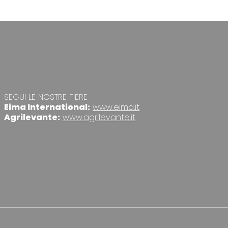
SEGUI LE NOSTRE FIERE
Eima International:
www.eima.it
Agrilevante:
www.agrilevante.it