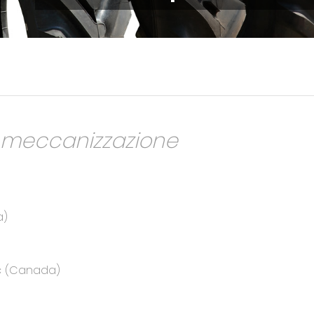
a meccanizzazione
a)
ec (Canada)