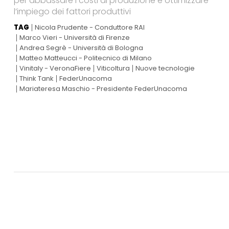
per abbassare i costi di produzione e ottimizzare
l’impiego dei fattori produttivi
TAG
Nicola Prudente - Conduttore RAI
Marco Vieri - Università di Firenze
Andrea Segrè - Università di Bologna
Matteo Matteucci - Politecnico di Milano
Vinitaly - VeronaFiere
Viticoltura
Nuove tecnologie
Think Tank
FederUnacoma
Mariateresa Maschio - Presidente FederUnacoma