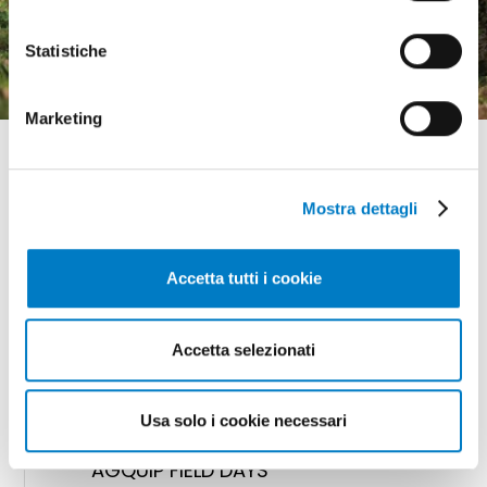
in crescita ma pesa
l'incertezza economica
Statistiche
Marketing
Mostra dettagli
GLI APPUNTAMENTI
Accetta tutti i cookie
della meccanizzazione
Accetta selezionati
18 - 20 agosto 2026 Gunnedah, Nsw
Usa solo i cookie necessari
(Australia)
AGQUIP FIELD DAYS