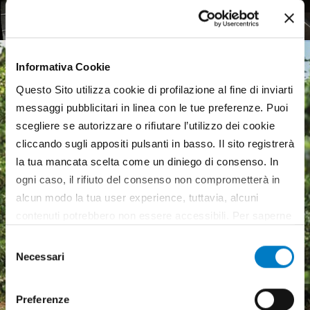
Informativa Cookie
Questo Sito utilizza cookie di profilazione al fine di inviarti
messaggi pubblicitari in linea con le tue preferenze. Puoi
scegliere se autorizzare o rifiutare l’utilizzo dei cookie
cliccando sugli appositi pulsanti in basso. Il sito registrerà
la tua mancata scelta come un diniego di consenso. In
ogni caso, il rifiuto del consenso non comprometterà in
alcun modo la tua user experience, tuttavia, alcuni
contenuti potrebbero non essere accessibili. Per saperne
di più sui cookie e decidere se acconsentire oppure no
Selezione
all’utilizzo di tutti, o solamente di alcuni di essi, ti
Necessari
del
invitiamo a consultare la nostra
Cookie Policy
.
consenso
Macchine agricole, mercato
Preferenze