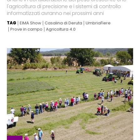
l'agricoltura di precisione e i sistemi di controllo
informatizzati avranno nei prossimi anni
TAG
EIMA Show
Casalina di Deruta
UmbriaFiere
Prove in campo
Agricoltura 4.0