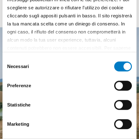
I PIÙ LETTI
scegliere se autorizzare o rifiutare l’utilizzo dei cookie
degli ultimi numeri
cliccando sugli appositi pulsanti in basso. Il sito registrerà
la tua mancata scelta come un diniego di consenso. In
ogni caso, il rifiuto del consenso non comprometterà in
alcun modo la tua user experience, tuttavia, alcuni
contenuti potrebbero non essere accessibili. Per saperne
di più sui cookie e decidere se acconsentire oppure no
Selezione
all’utilizzo di tutti, o solamente di alcuni di essi, ti
Necessari
del
invitiamo a consultare la nostra
Cookie Policy
.
consenso
Preferenze
Statistiche
Marketing