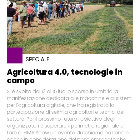
SPECIALE
Agricoltura 4.0, tecnologie in
campo
Si è svolta dal 13 al 15 luglio scorso in Umbria la
manifestazione dedicata alle macchine e ai sistemi
per l'agricoltura digitale, che ha registrato la
partecipazione di seimila agricoltori e tecnici del
settore. Per il prossimo futuro l'obiettivo degli
organizzatori è superare il perimetro regionale e
fare di EIMA Show un evento di richiamo nazionale,
anche in considerazione del peso crescente che