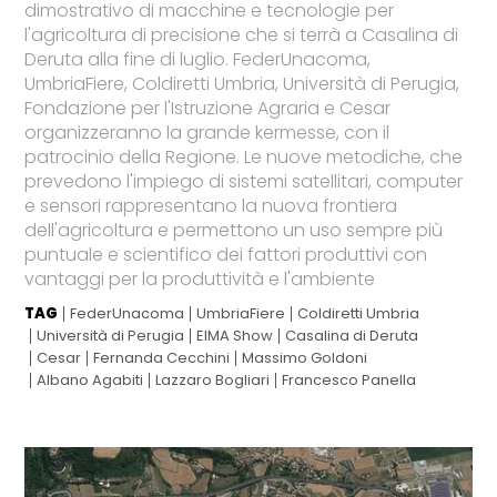
dimostrativo di macchine e tecnologie per
l'agricoltura di precisione che si terrà a Casalina di
Deruta alla fine di luglio. FederUnacoma,
UmbriaFiere, Coldiretti Umbria, Università di Perugia,
Fondazione per l'Istruzione Agraria e Cesar
organizzeranno la grande kermesse, con il
patrocinio della Regione. Le nuove metodiche, che
prevedono l'impiego di sistemi satellitari, computer
e sensori rappresentano la nuova frontiera
dell'agricoltura e permettono un uso sempre più
puntuale e scientifico dei fattori produttivi con
vantaggi per la produttività e l'ambiente
TAG
FederUnacoma
UmbriaFiere
Coldiretti Umbria
Università di Perugia
EIMA Show
Casalina di Deruta
Cesar
Fernanda Cecchini
Massimo Goldoni
Albano Agabiti
Lazzaro Bogliari
Francesco Panella