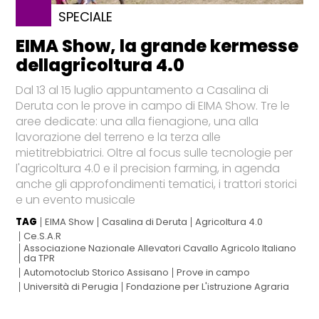
SPECIALE
EIMA Show, la grande kermesse
dellagricoltura 4.0
Dal 13 al 15 luglio appuntamento a Casalina di
Deruta con le prove in campo di EIMA Show. Tre le
aree dedicate: una alla fienagione, una alla
lavorazione del terreno e la terza alle
mietitrebbiatrici. Oltre al focus sulle tecnologie per
l'agricoltura 4.0 e il precision farming, in agenda
anche gli approfondimenti tematici, i trattori storici
e un evento musicale
TAG
EIMA Show
Casalina di Deruta
Agricoltura 4.0
Ce.S.A.R
Associazione Nazionale Allevatori Cavallo Agricolo Italiano
da TPR
Automotoclub Storico Assisano
Prove in campo
Università di Perugia
Fondazione per L'istruzione Agraria