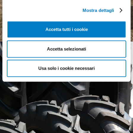
Mostra dettagli
Meccanica agricola, uno
scenario complesso
Accetta tutti i cookie
Accetta selezionati
Usa solo i cookie necessari