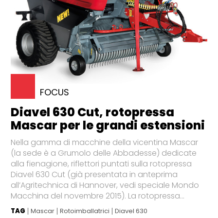
FOCUS
Diavel 630 Cut, rotopressa
Mascar per le grandi estensioni
Nella gamma di macchine della vicentina Mascar
(la sede è a Grumolo delle Abbadesse) dedicate
alla fienagione, riflettori puntati sulla rotopressa
Diavel 630 Cut (già presentata in anteprima
all’Agritechnica di Hannover, vedi speciale Mondo
Macchina del novembre 2015). La rotopressa...
TAG
Mascar
Rotoimballatrici
Diavel 630