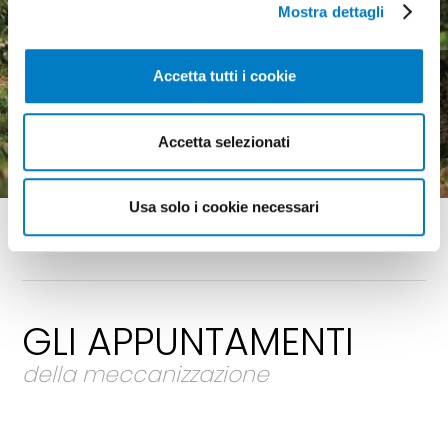
Mostra dettagli
Macchine agricole, mercato
Accetta tutti i cookie
in crescita ma pesa
l'incertezza economica
Accetta selezionati
Usa solo i cookie necessari
GLI APPUNTAMENTI
della meccanizzazione