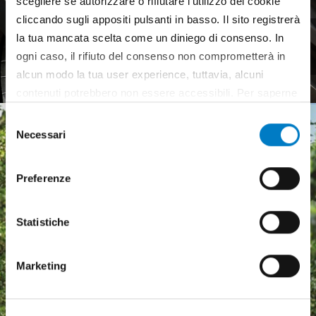
scegliere se autorizzare o rifiutare l’utilizzo dei cookie
cliccando sugli appositi pulsanti in basso. Il sito registrerà
Pneumatici agricoli,
la tua mancata scelta come un diniego di consenso. In
mercato europeo debole
ogni caso, il rifiuto del consenso non comprometterà in
alcun modo la tua user experience, tuttavia, alcuni
contenuti potrebbero non essere accessibili. Per saperne
di più sui cookie e decidere se acconsentire oppure no
Selezione
all’utilizzo di tutti, o solamente di alcuni di essi, ti
Necessari
del
invitiamo a consultare la nostra
Cookie Policy
.
consenso
Preferenze
Statistiche
Marketing