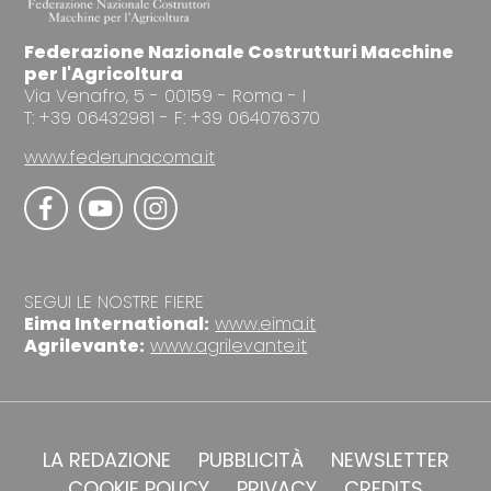
Federazione Nazionale Costrutturi Macchine
per l'Agricoltura
Via Venafro, 5 - 00159 - Roma - I
T: +39 06432981 - F: +39 064076370
www.federunacoma.it
SEGUI LE NOSTRE FIERE
Eima International:
www.eima.it
Agrilevante:
www.agrilevante.it
LA REDAZIONE
PUBBLICITÀ
NEWSLETTER
COOKIE POLICY
PRIVACY
CREDITS