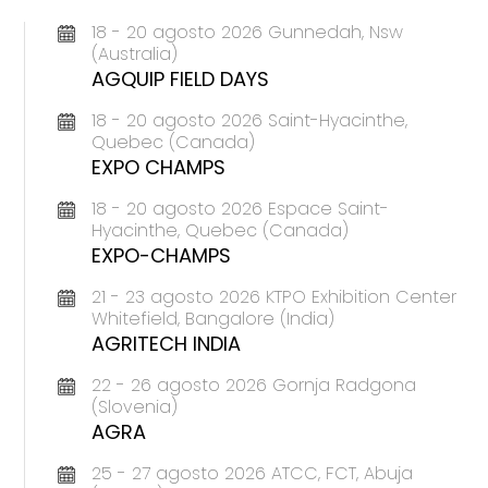
18 - 20 agosto 2026 Gunnedah, Nsw
(Australia)
AGQUIP FIELD DAYS
18 - 20 agosto 2026 Saint-Hyacinthe,
Quebec (Canada)
EXPO CHAMPS
18 - 20 agosto 2026 Espace Saint-
Hyacinthe, Quebec (Canada)
EXPO-CHAMPS
21 - 23 agosto 2026 KTPO Exhibition Center
Whitefield, Bangalore (India)
AGRITECH INDIA
22 - 26 agosto 2026 Gornja Radgona
(Slovenia)
AGRA
25 - 27 agosto 2026 ATCC, FCT, Abuja