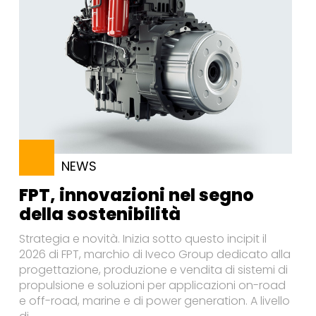
NEWS
FPT, innovazioni nel segno
della sostenibilità
Strategia e novità. Inizia sotto questo incipit il
2026 di FPT, marchio di Iveco Group dedicato alla
progettazione, produzione e vendita di sistemi di
propulsione e soluzioni per applicazioni on-road
e off-road, marine e di power generation. A livello