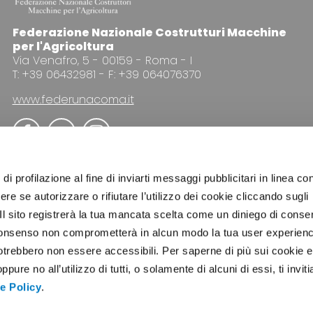
Federazione Nazionale Costrutturi Macchine
per l'Agricoltura
Via Venafro, 5 - 00159 - Roma - I
T: +39 06432981 - F: +39 064076370
www.federunacoma.it
di profilazione al fine di inviarti messaggi pubblicitari in linea con
re se autorizzare o rifiutare l’utilizzo dei cookie cliccando sugli
 Il sito registrerà la tua mancata scelta come un diniego di conse
PUBBLICITÀ
NEWSLETTER
COOKIE POLICY
PRI
el consenso non comprometterà in alcun modo la tua user experien
potrebbero non essere accessibili. Per saperne di più sui cookie e
ure no all’utilizzo di tutti, o solamente di alcuni di essi, ti invit
e Policy
.