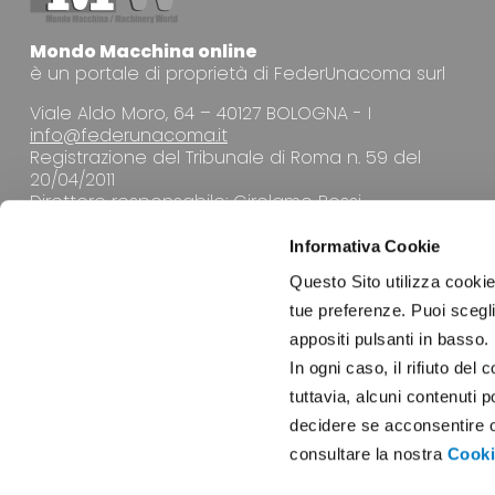
Mondo Macchina online
è un portale di proprietà di FederUnacoma surl
Viale Aldo Moro, 64 – 40127 BOLOGNA - I
info@federunacoma.it
Registrazione del Tribunale di Roma n. 59 del
20/04/2011
Direttore responsabile: Girolamo Rossi
Informativa Cookie
Questo Sito utilizza cookie 
tue preferenze. Puoi sceglie
appositi pulsanti in basso.
LA REDAZIONE
In ogni caso, il rifiuto d
tuttavia, alcuni contenuti 
decidere se acconsentire opp
consultare la nostra
Cooki