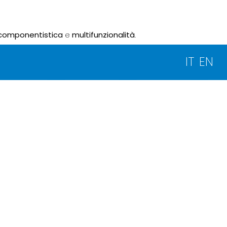
componentistica
e
multifunzionalità
.
IT
EN