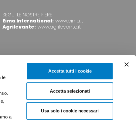
SEGUI LE NOSTRE FIERE
Eima International:
www.eima.it
Agrilevante:
www.agrilevante.it
Accetta tutti i cookie
 le
Accetta selezionati
nso.
VACY
CREDITS
ce,
Usa solo i cookie necessari
iamo a