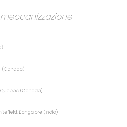
a meccanizzazione
a)
ec (Canada)
e, Quebec (Canada)
itefield, Bangalore (India)