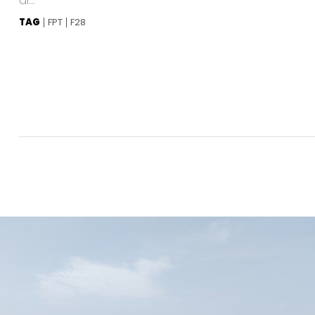
di...
TAG
FPT
F28