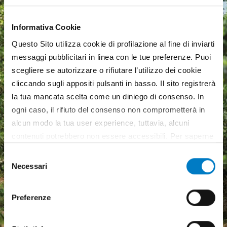
Informativa Cookie
Questo Sito utilizza cookie di profilazione al fine di inviarti
messaggi pubblicitari in linea con le tue preferenze. Puoi
scegliere se autorizzare o rifiutare l’utilizzo dei cookie
cliccando sugli appositi pulsanti in basso. Il sito registrerà
la tua mancata scelta come un diniego di consenso. In
ogni caso, il rifiuto del consenso non comprometterà in
alcun modo la tua user experience, tuttavia, alcuni
contenuti potrebbero non essere accessibili. Per saperne
di più sui cookie e decidere se acconsentire oppure no
Selezione
all’utilizzo di tutti, o solamente di alcuni di essi, ti
Necessari
del
Macchine agricole, mercato
invitiamo a consultare la nostra
Cookie Policy
.
consenso
in crescita ma pesa
Preferenze
l'incertezza economica