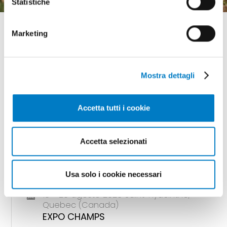
Statistiche
Marketing
Mostra dettagli
GLI APPUNTAMENTI
della meccanizzazione
Accetta tutti i cookie
Accetta selezionati
18 - 20 agosto 2026 Gunnedah, Nsw
(Australia)
AGQUIP FIELD DAYS
Usa solo i cookie necessari
18 - 20 agosto 2026 Saint-Hyacinthe,
Quebec (Canada)
EXPO CHAMPS