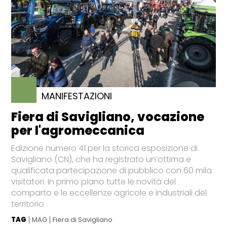
MANIFESTAZIONI
Fiera di Savigliano, vocazione
per l'agromeccanica
Edizione numero 41 per la storica esposizione di
Savigliano (CN), che ha registrato un’ottima e
qualificata partecipazione di pubblico con 60 mila
visitatori. In primo piano tutte le novità del
comparto e le eccellenze agricole e industriali del
territorio
TAG
MAG
Fiera di Savigliano