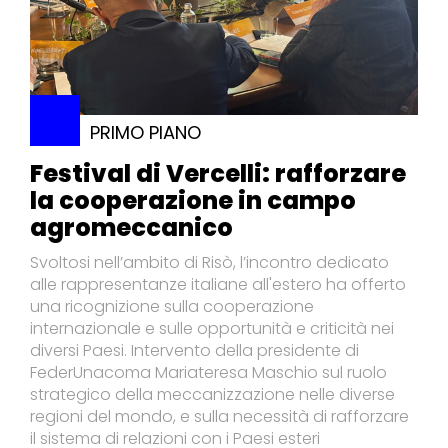
PRIMO PIANO
Festival di Vercelli: rafforzare
la cooperazione in campo
agromeccanico
Svoltosi nell’ambito di Risò, l’incontro dedicato
alle rappresentanze italiane all'estero ha offerto
una ricognizione sulla cooperazione
internazionale e sulle opportunità e criticità nei
diversi Paesi. Intervento della presidente di
FederUnacoma Mariateresa Maschio sul ruolo
strategico della meccanizzazione nelle diverse
regioni del mondo, e sulla necessità di rafforzare
il sistema di relazioni con i Paesi esteri