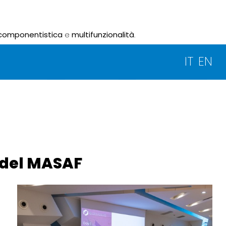
componentistica
e
multifunzionalità
.
IT
EN
o del MASAF