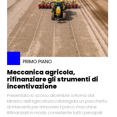
PRIMO PIANO
Meccanica agricola,
rifinanziare gli strumenti di
incentivazione
Presentato lo scorso dicembre a Roma dal
Ministro dell’Agricoltura Lollobrigida un pacchetto
di interventi per rinnovare il parco macchine.
Rifinanziati in modo consistente tutti i principali