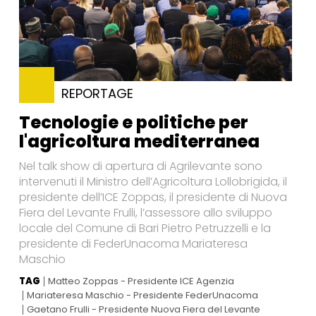
REPORTAGE
Tecnologie e politiche per
l'agricoltura mediterranea
Nel talk show di apertura di Agrilevante sono
intervenuti il Ministro dell’Agricoltura Lollobrigida, il
presidente dell’ICE Zoppas, il presidente di Nuova
Fiera del Levante Frulli, l’assessore allo sviluppo
locale del Comune di Bari Pietro Petruzzelli e la
presidente di FederUnacoma Mariateresa
Maschio
TAG
Matteo Zoppas - Presidente ICE Agenzia
Mariateresa Maschio - Presidente FederUnacoma
Gaetano Frulli - Presidente Nuova Fiera del Levante