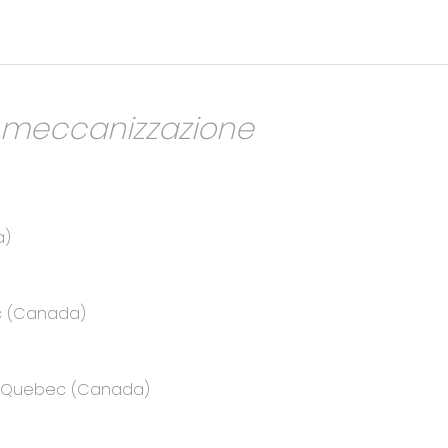
a meccanizzazione
a)
ec (Canada)
e, Quebec (Canada)