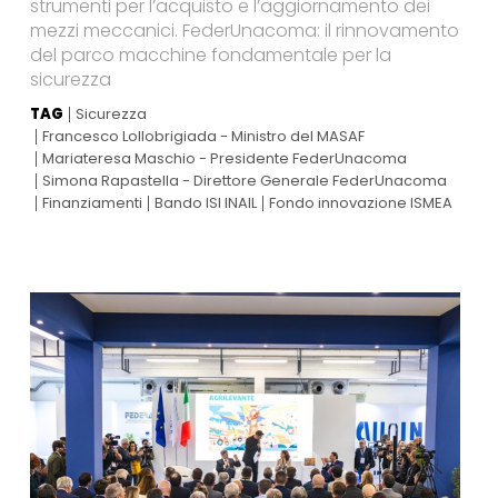
strumenti per l’acquisto e l’aggiornamento dei
mezzi meccanici. FederUnacoma: il rinnovamento
del parco macchine fondamentale per la
sicurezza
TAG
Sicurezza
Francesco Lollobrigiada - Ministro del MASAF
Mariateresa Maschio - Presidente FederUnacoma
Simona Rapastella - Direttore Generale FederUnacoma
Finanziamenti
Bando ISI INAIL
Fondo innovazione ISMEA