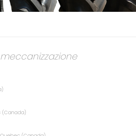
a meccanizzazione
a)
ec (Canada)
e, Quebec (Canada)