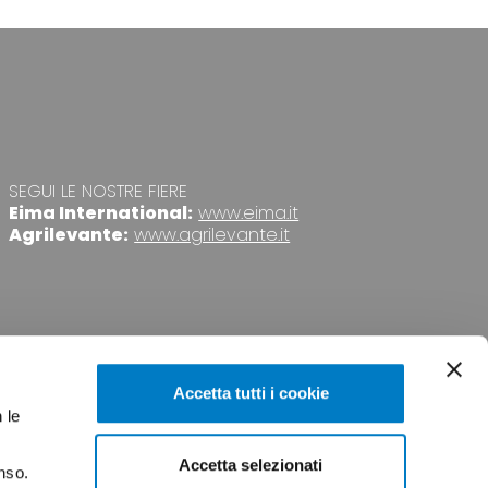
SEGUI LE NOSTRE FIERE
Eima International:
www.eima.it
Agrilevante:
www.agrilevante.it
Accetta tutti i cookie
 le
Accetta selezionati
nso.
VACY
CREDITS