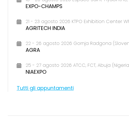
EXPO-CHAMPS
21 - 23 agosto 2026 KTPO Exhibition Center Wh
AGRITECH INDIA
22 - 26 agosto 2026 Gornja Radgona (Sloven
AGRA
25 - 27 agosto 2026 ATCC, FCT, Abuja (Nigeria
NIAEXPO
Tutti gli appuntamenti