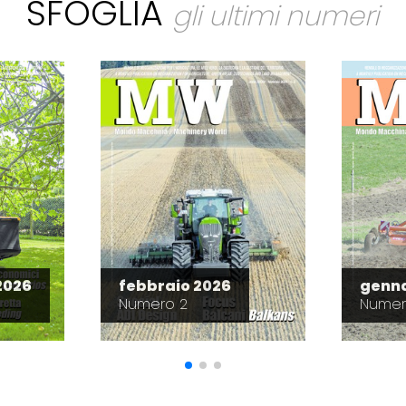
SFOGLIA
gli ultimi numeri
2026
febbraio 2026
genna
Numero 2
Numer