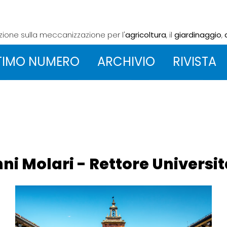
azione sulla meccanizzazione
per l'
agricoltura
, il
giardinaggio
,
TIMO NUMERO
ARCHIVIO
RIVISTA
nni Molari - Rettore Universi