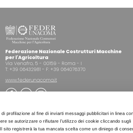
Federazione Nazionale Costrutturi Macchine
per l'Agricoltura
Via Venafro, 5 - 00159 - Roma - I
T: +39 06432981 - F: +39 064076370
www.federunacoma.it
di profilazione al fine di inviarti messaggi pubblicitari in linea con
re se autorizzare o rifiutare l’utilizzo dei cookie cliccando sugli
 Il sito registrerà la tua mancata scelta come un diniego di conse
PUBBLICITÀ
NEWSLETTER
COOKIE POLICY
PRI