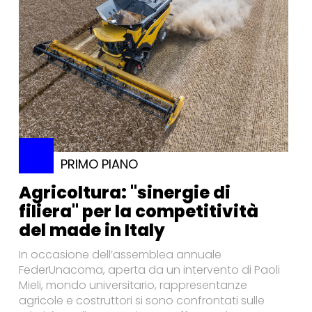
PRIMO PIANO
Agricoltura: "sinergie di
filiera" per la competitività
del made in Italy
In occasione dell’assemblea annuale
FederUnacoma, aperta da un intervento di Paoli
Mieli, mondo universitario, rappresentanze
agricole e costruttori si sono confrontati sulle