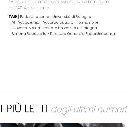
svolgeranno anche presso la nuova struttura
dell’AFI Accademia
TAG
FederUnacoma
Università di Bologna
AFI Accademia
Accordo quadro
Formazione
Giovanni Molari - Rettore Università di Bologna
Simona Rapastella - Direttore Generale FederUnacoma
I PIÙ LETTI
degli ultimi numeri