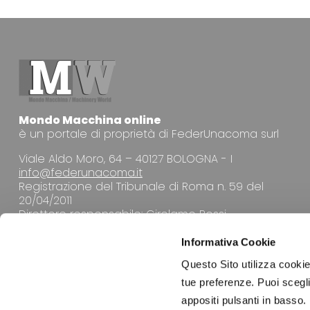
Mondo Macchina online
è un portale di proprietà di FederUnacoma surl
Viale Aldo Moro, 64 – 40127 BOLOGNA - I
info@federunacoma.it
Registrazione del Tribunale di Roma n. 59 del
20/04/2011
Direttore responsabile: Girolamo Rossi
Informativa Cookie
Questo Sito utilizza cookie 
tue preferenze. Puoi sceglie
appositi pulsanti in basso.
LA REDAZIONE