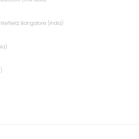
itefield, Bangalore (India)
ia)
)