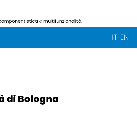
componentistica
e
multifunzionalità
.
IT
EN
tà di Bologna