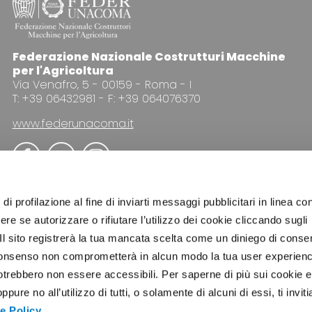
Federazione Nazionale Costrutturi Macchine
per l'Agricoltura
Via Venafro, 5 - 00159 - Roma - I
T: +39 06432981 - F: +39 064076370
www.federunacoma.it
di profilazione al fine di inviarti messaggi pubblicitari in linea con
re se autorizzare o rifiutare l’utilizzo dei cookie cliccando sugli
 Il sito registrerà la tua mancata scelta come un diniego di conse
PUBBLICITÀ
NEWSLETTER
COOKIE POLICY
PRI
el consenso non comprometterà in alcun modo la tua user experien
potrebbero non essere accessibili. Per saperne di più sui cookie e
ure no all’utilizzo di tutti, o solamente di alcuni di essi, ti invit
e Policy
.