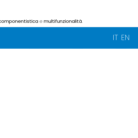
componentistica
e
multifunzionalità
.
IT
EN