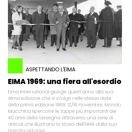
ASPETTANDO L'EIMA
EIMA 1969: una fiera all'esordio
Eima International giunge quest'anno alla sua
41ma edizione che si svolge nelle stesse date
della prima edizione 1969: 12/16 novembre. Mondo
Macchina ripercorre le tappe più importanti dei
40 anni della rassegna attraverso una serie di
articoli che illustrano la storia dell'EIMA dalla sua
nascita ad oggi