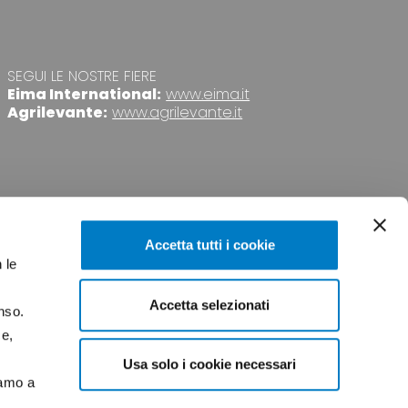
SEGUI LE NOSTRE FIERE
Eima International:
www.eima.it
Agrilevante:
www.agrilevante.it
Accetta tutti i cookie
 le
Accetta selezionati
nso.
VACY
CREDITS
ce,
Usa solo i cookie necessari
iamo a