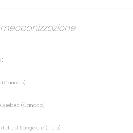
a meccanizzazione
a)
ec (Canada)
e, Quebec (Canada)
itefield, Bangalore (India)