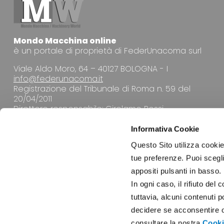
Mondo Macchina online
è un portale di proprietà di FederUnacoma surl
Viale Aldo Moro, 64 – 40127 BOLOGNA - I
info@federunacoma.it
Registrazione del Tribunale di Roma n. 59 del
20/04/2011
Direttore responsabile: Girolamo Rossi
Informativa Cookie
Questo Sito utilizza cookie 
tue preferenze. Puoi sceglie
appositi pulsanti in basso.
LA REDAZIONE
In ogni caso, il rifiuto d
tuttavia, alcuni contenuti 
decidere se acconsentire opp
consultare la nostra
Cooki