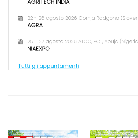
AGRITECH INDIA
22 - 26 agosto 2026 Gornja Radgona (Sloven
AGRA
25 - 27 agosto 2026 ATCC, FCT, Abuja (Nigeria
NIAEXPO
Tutti gli appuntamenti