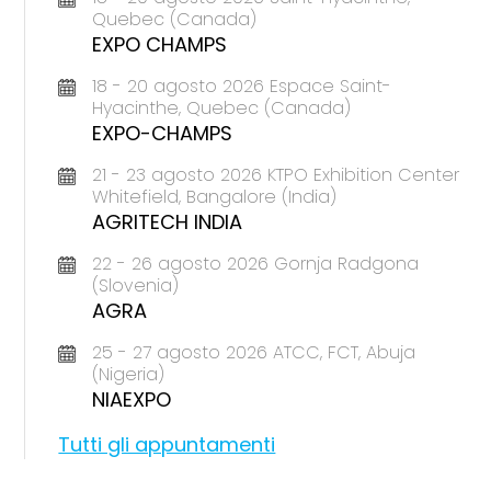
Quebec (Canada)
EXPO CHAMPS
18 - 20 agosto 2026 Espace Saint-
Hyacinthe, Quebec (Canada)
EXPO-CHAMPS
21 - 23 agosto 2026 KTPO Exhibition Center
Whitefield, Bangalore (India)
AGRITECH INDIA
22 - 26 agosto 2026 Gornja Radgona
(Slovenia)
AGRA
25 - 27 agosto 2026 ATCC, FCT, Abuja
(Nigeria)
NIAEXPO
Tutti gli appuntamenti