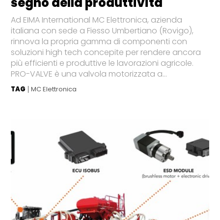
segno della produttività
Ad EIMA International MC Elettronica, azienda
italiana con sede a Fiesso Umbertiano (Rovigo),
rinnova la propria gamma di componenti con
soluzioni high tech concepite per rendere ancora
più efficienti e produttive le lavorazioni agricole.
PRO-VALVE è una valvola motorizzata a...
TAG
MC Elettronica