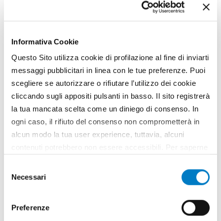
Informativa Cookie
Questo Sito utilizza cookie di profilazione al fine di inviarti
messaggi pubblicitari in linea con le tue preferenze. Puoi
scegliere se autorizzare o rifiutare l’utilizzo dei cookie
cliccando sugli appositi pulsanti in basso. Il sito registrerà
la tua mancata scelta come un diniego di consenso. In
ogni caso, il rifiuto del consenso non comprometterà in
alcun modo la tua user experience, tuttavia, alcuni
SPECIALE
contenuti potrebbero non essere accessibili. Per saperne
di più sui cookie e decidere se acconsentire oppure no
MC Elettronica, sistemi evoluti
Selezione
all’utilizzo di tutti, o solamente di alcuni di essi, ti
Necessari
per lagricoltura
del
invitiamo a consultare la nostra
Cookie Policy
.
consenso
L’azienda rodigina MC Elettronica (la sede è a
Preferenze
Fiesso Umbertiano) si presenta ad EIMA