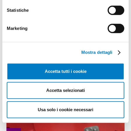
International con un ampio ventaglio di novità.
Ecco, nel dettaglio, le principali. Pro-Seeder. Si tratta
Statistiche
di un sistema di fotocellule per seminatrici a righe,
che permette...
Marketing
TAG
MC Elettronica
Mostra dettagli
Accetta tutti i cookie
Accetta selezionati
Usa solo i cookie necessari