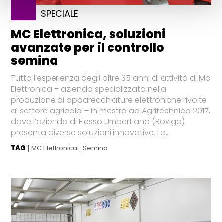
SPECIALE
MC Elettronica, soluzioni
avanzate per il controllo
semina
Tutta l’esperienza degli oltre 35 anni di attività di Mc
Elettronica – azienda specializzata nella
produzione di apparecchiature elettroniche rivolte
al settore agricolo – in mostra ad Agritechnica 2017,
dove l’azienda di Fiesso Umbertiano (Rovigo)
presenta diverse soluzioni innovative. La...
TAG
MC Elettronica
Semina