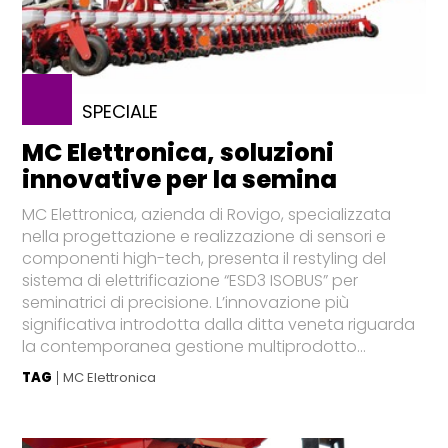
SPECIALE
MC Elettronica, soluzioni
innovative per la semina
MC Elettronica, azienda di Rovigo, specializzata
nella progettazione e realizzazione di sensori e
componenti high-tech, presenta il restyling del
sistema di elettrificazione “ESD3 ISOBUS” per
seminatrici di precisione. L’innovazione più
significativa introdotta dalla ditta veneta riguarda
la contemporanea gestione multiprodotto...
TAG
MC Elettronica