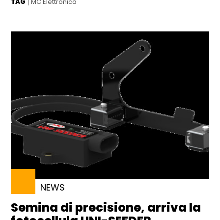
TAG
MC Elettronica
NEWS
Semina di precisione, arriva la