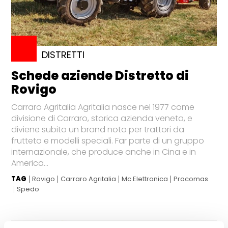
DISTRETTI
Schede aziende Distretto di
Rovigo
Carraro Agritalia Agritalia nasce nel 1977 come
divisione di Carraro, storica azienda veneta, e
diviene subito un brand noto per trattori da
frutteto e modelli speciali. Far parte di un gruppo
internazionale, che produce anche in Cina e in
America...
TAG
Rovigo
Carraro Agritalia
Mc Elettronica
Procomas
Spedo