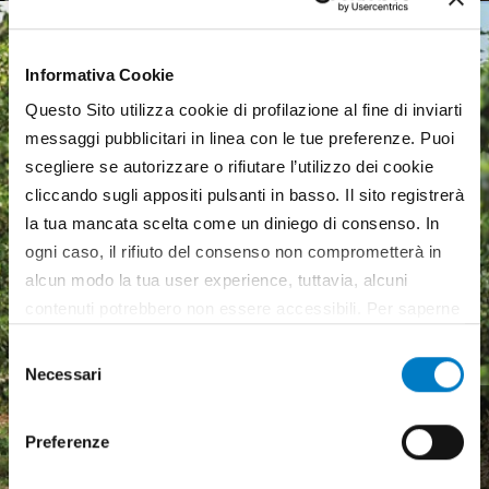
Informativa Cookie
Questo Sito utilizza cookie di profilazione al fine di inviarti
messaggi pubblicitari in linea con le tue preferenze. Puoi
scegliere se autorizzare o rifiutare l’utilizzo dei cookie
cliccando sugli appositi pulsanti in basso. Il sito registrerà
la tua mancata scelta come un diniego di consenso. In
ogni caso, il rifiuto del consenso non comprometterà in
alcun modo la tua user experience, tuttavia, alcuni
contenuti potrebbero non essere accessibili. Per saperne
di più sui cookie e decidere se acconsentire oppure no
Selezione
all’utilizzo di tutti, o solamente di alcuni di essi, ti
Necessari
del
invitiamo a consultare la nostra
Cookie Policy
.
Macchine agricole, mercato
consenso
in crescita ma pesa
Preferenze
l'incertezza economica