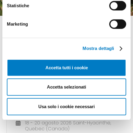
Statistiche
Marketing
Mostra dettagli
GLI APPUNTAMENTI
della meccanizzazione
Accetta tutti i cookie
Accetta selezionati
18 - 20 agosto 2026 Gunnedah, Nsw
(Australia)
Usa solo i cookie necessari
AGQUIP FIELD DAYS
18 - 20 agosto 2026 Saint-Hyacinthe,
Quebec (Canada)