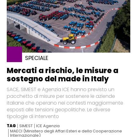
SPECIALE
Mercati a rischio, le misure a
sostegno del made in Italy
SACE, SIMEST e Agenzia ICE hanno previsto un
pacchetto di misure per sostenere le aziende
italiane che operano nei contesti maggiormente
esposti alle tensioni geopolitiche. Le diverse
tipologie di intervento
TAG
SIMEST
ICE Agenzia
MAECI (Ministero degli Affari Esteri e della Cooperazione
Internazionale)