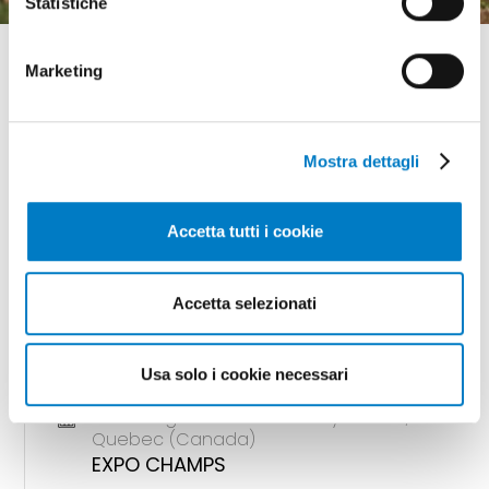
Statistiche
Marketing
GLI APPUNTAMENTI
Mostra dettagli
della meccanizzazione
Accetta tutti i cookie
Accetta selezionati
18 - 20 agosto 2026 Gunnedah, Nsw
(Australia)
AGQUIP FIELD DAYS
Usa solo i cookie necessari
18 - 20 agosto 2026 Saint-Hyacinthe,
Quebec (Canada)
EXPO CHAMPS