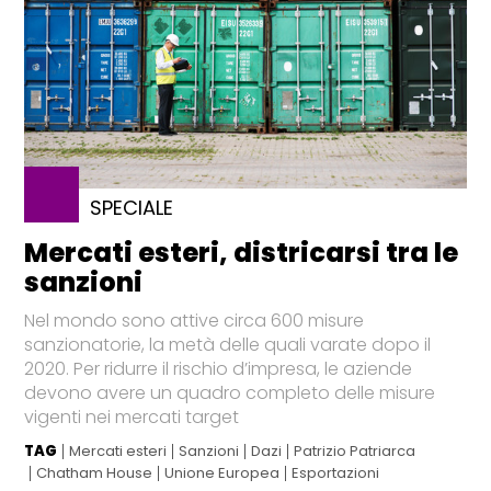
SPECIALE
Mercati esteri, districarsi tra le
sanzioni
Nel mondo sono attive circa 600 misure
sanzionatorie, la metà delle quali varate dopo il
2020. Per ridurre il rischio d’impresa, le aziende
devono avere un quadro completo delle misure
vigenti nei mercati target
TAG
Mercati esteri
Sanzioni
Dazi
Patrizio Patriarca
Chatham House
Unione Europea
Esportazioni