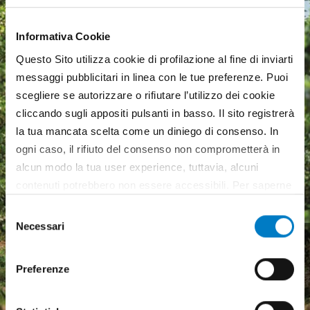
Informativa Cookie
Questo Sito utilizza cookie di profilazione al fine di inviarti
messaggi pubblicitari in linea con le tue preferenze. Puoi
scegliere se autorizzare o rifiutare l’utilizzo dei cookie
cliccando sugli appositi pulsanti in basso. Il sito registrerà
la tua mancata scelta come un diniego di consenso. In
ogni caso, il rifiuto del consenso non comprometterà in
alcun modo la tua user experience, tuttavia, alcuni
contenuti potrebbero non essere accessibili. Per saperne
di più sui cookie e decidere se acconsentire oppure no
Selezione
all’utilizzo di tutti, o solamente di alcuni di essi, ti
Necessari
del
Macchine agricole, mercato
invitiamo a consultare la nostra
Cookie Policy
.
consenso
in crescita ma pesa
Preferenze
l'incertezza economica