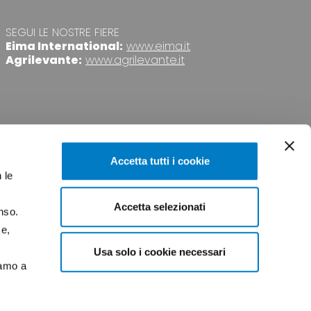
SEGUI LE NOSTRE FIERE
Eima International:
www.eima.it
Agrilevante:
www.agrilevante.it
Accetta tutti i cookie
 le
Accetta selezionati
nso.
VACY
CREDITS
ce,
Usa solo i cookie necessari
iamo a