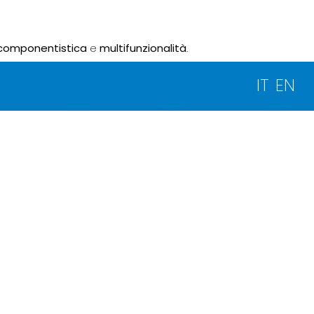
componentistica
e
multifunzionalità
.
IT
EN