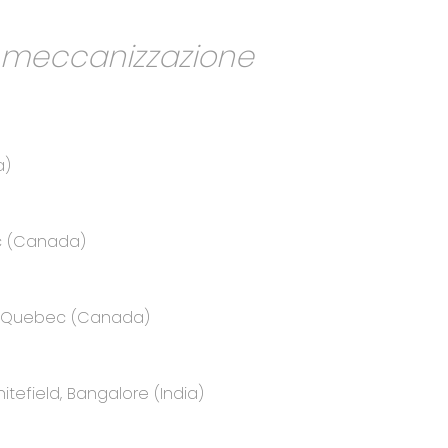
a meccanizzazione
a)
ec (Canada)
e, Quebec (Canada)
itefield, Bangalore (India)