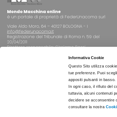
Mondo Macchina online
è un portale di proprietà di FederUnacoma surl
Viale Aldo Moro, 64 – 40127 BOLOGNA - I
info@federunacoma.it
Registrazione del Tribunale di Roma n. 59 del
20/04/2011
Direttore responsabile: Girolamo Rossi
Informativa Cookie
Questo Sito utilizza cookie 
tue preferenze. Puoi sceglie
appositi pulsanti in basso.
LA REDAZIONE
In ogni caso, il rifiuto d
tuttavia, alcuni contenuti 
decidere se acconsentire opp
consultare la nostra
Cooki