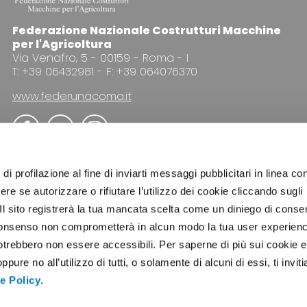
Federazione Nazionale Costrutturi Macchine
per l'Agricoltura
Via Venafro, 5 - 00159 - Roma - I
T: +39 06432981 - F: +39 064076370
www.federunacoma.it
di profilazione al fine di inviarti messaggi pubblicitari in linea con
re se autorizzare o rifiutare l’utilizzo dei cookie cliccando sugli
 Il sito registrerà la tua mancata scelta come un diniego di conse
PUBBLICITÀ
NEWSLETTER
COOKIE POLICY
PRI
el consenso non comprometterà in alcun modo la tua user experien
potrebbero non essere accessibili. Per saperne di più sui cookie e
ure no all’utilizzo di tutti, o solamente di alcuni di essi, ti invit
e Policy
.