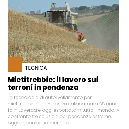
TECNICA
Mietitrebbie: il lavoro sui
terreni in pendenza
La tecnologia di autolivellamento per
mietitrebbie è un’esclusiva italiana, nata 55 anni
fa in Laverda e oggi esportata in tutto il mondo. A
confronto tre soluzioni per pendenze estreme,
oggi disponibili sul mercato