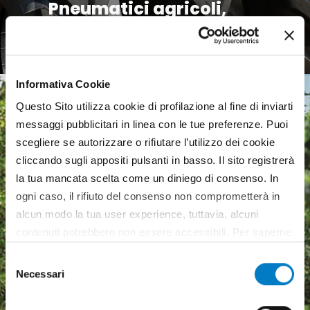
Pneumatici agricoli,
mercato europeo debole
Informativa Cookie
Questo Sito utilizza cookie di profilazione al fine di inviarti
messaggi pubblicitari in linea con le tue preferenze. Puoi
scegliere se autorizzare o rifiutare l’utilizzo dei cookie
cliccando sugli appositi pulsanti in basso. Il sito registrerà
la tua mancata scelta come un diniego di consenso. In
ogni caso, il rifiuto del consenso non comprometterà in
alcun modo la tua user experience, tuttavia, alcuni
contenuti potrebbero non essere accessibili. Per saperne
di più sui cookie e decidere se acconsentire oppure no
Selezione
all’utilizzo di tutti, o solamente di alcuni di essi, ti
Necessari
del
invitiamo a consultare la nostra
Cookie Policy
.
consenso