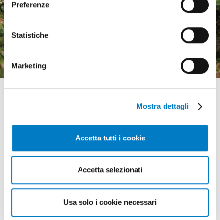
Preferenze
Macchine agricole, mercato
in crescita ma pesa
Statistiche
l'incertezza economica
Marketing
Mostra dettagli
Accetta tutti i cookie
GLI APPUNTAMENTI
della meccanizzazione
Accetta selezionati
Usa solo i cookie necessari
18 - 20 agosto 2026 Gunnedah, Nsw