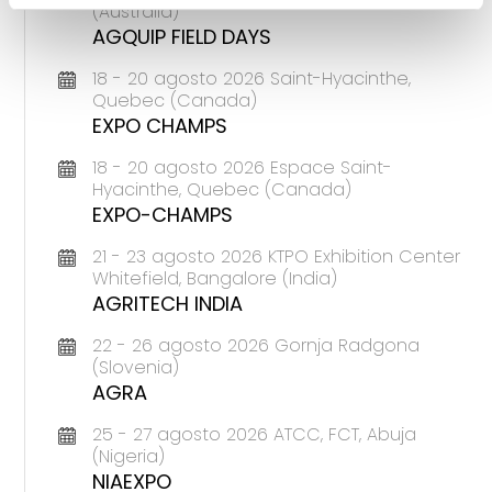
(Australia)
AGQUIP FIELD DAYS
18 - 20 agosto 2026 Saint-Hyacinthe,
Quebec (Canada)
EXPO CHAMPS
18 - 20 agosto 2026 Espace Saint-
Hyacinthe, Quebec (Canada)
EXPO-CHAMPS
21 - 23 agosto 2026 KTPO Exhibition Center
Whitefield, Bangalore (India)
AGRITECH INDIA
22 - 26 agosto 2026 Gornja Radgona
(Slovenia)
AGRA
25 - 27 agosto 2026 ATCC, FCT, Abuja
(Nigeria)
NIAEXPO