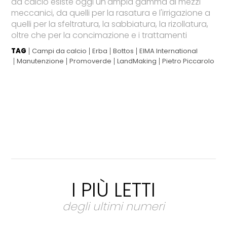
da calcio esiste oggi un'ampia gamma di mezzi
meccanici, da quelli per la rasatura e l'irrigazione a
quelli per la sfeltratura, la sabbiatura, la rizollatura,
oltre che per la concimazione e i trattamenti
TAG
Campi da calcio
Erba
Bottos
EIMA International
Manutenzione
Promoverde
LandMaking
Pietro Piccarolo
I PIÙ LETTI
degli ultimi numeri