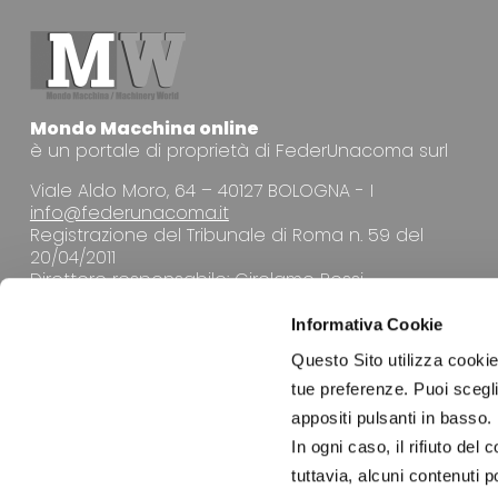
Mondo Macchina online
è un portale di proprietà di FederUnacoma surl
Viale Aldo Moro, 64 – 40127 BOLOGNA - I
info@federunacoma.it
Registrazione del Tribunale di Roma n. 59 del
20/04/2011
Direttore responsabile: Girolamo Rossi
Informativa Cookie
Questo Sito utilizza cookie 
tue preferenze. Puoi sceglie
appositi pulsanti in basso.
LA REDAZIONE
In ogni caso, il rifiuto d
tuttavia, alcuni contenuti 