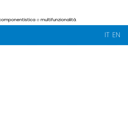
componentistica
e
multifunzionalità
.
IT
EN