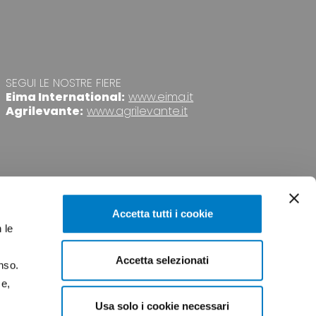
SEGUI LE NOSTRE FIERE
Eima International:
www.eima.it
Agrilevante:
www.agrilevante.it
Accetta tutti i cookie
 le
Accetta selezionati
nso.
VACY
CREDITS
ce,
Usa solo i cookie necessari