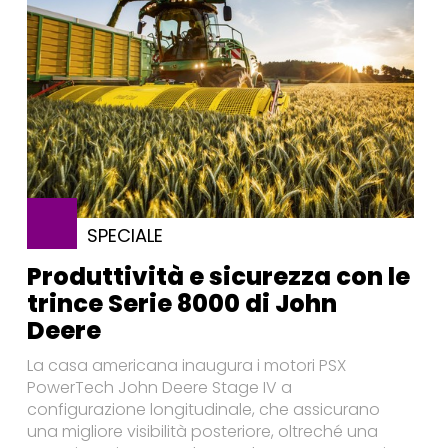
SPECIALE
Produttività e sicurezza con le
trince Serie 8000 di John
Deere
La casa americana inaugura i motori PSX
PowerTech John Deere Stage IV a
configurazione longitudinale, che assicurano
una migliore visibilità posteriore, oltreché una