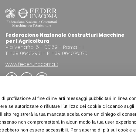
Federazione Nazionale Costrutturi Macchine
per l'Agricoltura
Via Venafro, 5 - 00159 - Roma - I
T: +39 06432981 - F: +39 064076370
www.federunacoma.it
di profilazione al fine di inviarti messaggi pubblicitari in linea con
re se autorizzare o rifiutare l’utilizzo dei cookie cliccando sugli
 Il sito registrerà la tua mancata scelta come un diniego di conse
PUBBLICITÀ
NEWSLETTER
COOKIE POLICY
PRI
el consenso non comprometterà in alcun modo la tua user experien
potrebbero non essere accessibili. Per saperne di più sui cookie e