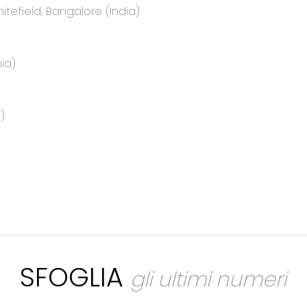
itefield, Bangalore (India)
ia)
)
SFOGLIA
gli ultimi numeri