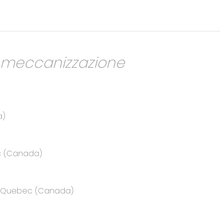
a meccanizzazione
a)
ec (Canada)
e, Quebec (Canada)