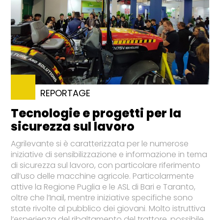
REPORTAGE
Tecnologie e progetti per la
sicurezza sul lavoro
Agrilevante si è caratterizzata per le numerose
iniziative di sensibilizzazione e informazione in tema
di sicurezza sul lavoro, con particolare riferimento
all’uso delle macchine agricole. Particolarmente
attive la Regione Puglia e le ASL di Bari e Taranto,
oltre che l’Inail, mentre iniziative specifiche sono
state rivolte al pubblico dei giovani. Molto istruttiva
l’esperienza del ribaltamento del trattore, possibile