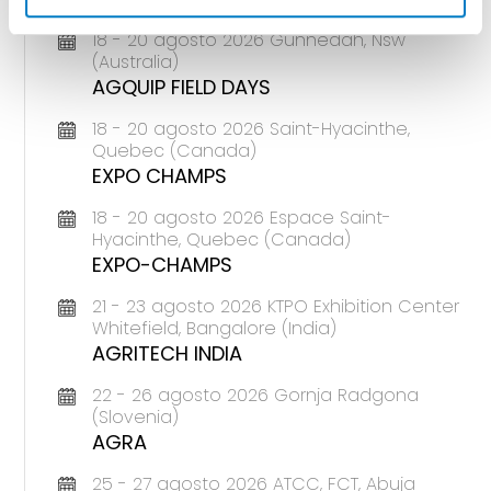
18 - 20 agosto 2026 Gunnedah, Nsw
(Australia)
AGQUIP FIELD DAYS
18 - 20 agosto 2026 Saint-Hyacinthe,
Quebec (Canada)
EXPO CHAMPS
18 - 20 agosto 2026 Espace Saint-
Hyacinthe, Quebec (Canada)
EXPO-CHAMPS
21 - 23 agosto 2026 KTPO Exhibition Center
Whitefield, Bangalore (India)
AGRITECH INDIA
22 - 26 agosto 2026 Gornja Radgona
(Slovenia)
AGRA
25 - 27 agosto 2026 ATCC, FCT, Abuja