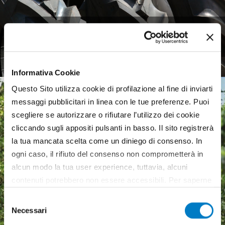
Pneumatici agricoli,
mercato europeo debole
Informativa Cookie
Questo Sito utilizza cookie di profilazione al fine di inviarti
messaggi pubblicitari in linea con le tue preferenze. Puoi
scegliere se autorizzare o rifiutare l’utilizzo dei cookie
cliccando sugli appositi pulsanti in basso. Il sito registrerà
la tua mancata scelta come un diniego di consenso. In
ogni caso, il rifiuto del consenso non comprometterà in
alcun modo la tua user experience, tuttavia, alcuni
contenuti potrebbero non essere accessibili. Per saperne
di più sui cookie e decidere se acconsentire oppure no
Selezione
all’utilizzo di tutti, o solamente di alcuni di essi, ti
Necessari
del
invitiamo a consultare la nostra
Cookie Policy
.