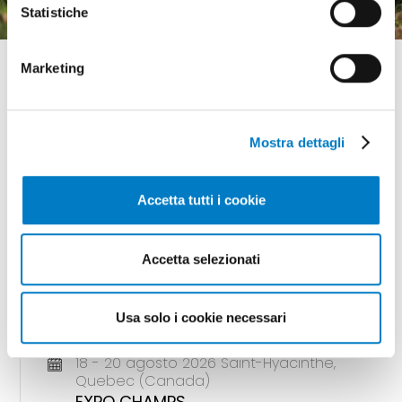
Statistiche
Marketing
Mostra dettagli
GLI APPUNTAMENTI
della meccanizzazione
Accetta tutti i cookie
Accetta selezionati
18 - 20 agosto 2026 Gunnedah, Nsw
(Australia)
Usa solo i cookie necessari
AGQUIP FIELD DAYS
18 - 20 agosto 2026 Saint-Hyacinthe,
Quebec (Canada)
EXPO CHAMPS