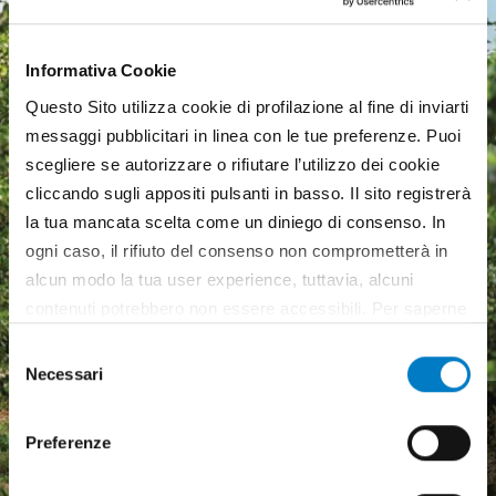
Informativa Cookie
Questo Sito utilizza cookie di profilazione al fine di inviarti
messaggi pubblicitari in linea con le tue preferenze. Puoi
scegliere se autorizzare o rifiutare l’utilizzo dei cookie
cliccando sugli appositi pulsanti in basso. Il sito registrerà
la tua mancata scelta come un diniego di consenso. In
ogni caso, il rifiuto del consenso non comprometterà in
alcun modo la tua user experience, tuttavia, alcuni
contenuti potrebbero non essere accessibili. Per saperne
di più sui cookie e decidere se acconsentire oppure no
Selezione
all’utilizzo di tutti, o solamente di alcuni di essi, ti
Necessari
del
invitiamo a consultare la nostra
Cookie Policy
.
Macchine agricole, mercato
consenso
in crescita ma pesa
Preferenze
l'incertezza economica