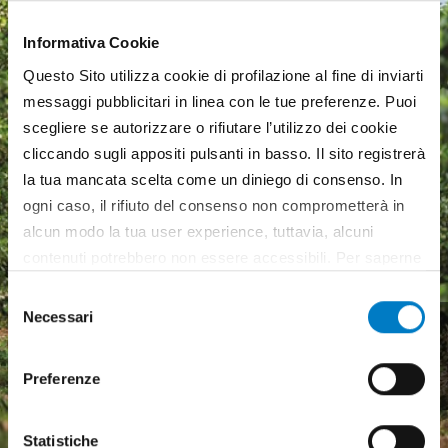
Informativa Cookie
Questo Sito utilizza cookie di profilazione al fine di inviarti
messaggi pubblicitari in linea con le tue preferenze. Puoi
scegliere se autorizzare o rifiutare l’utilizzo dei cookie
cliccando sugli appositi pulsanti in basso. Il sito registrerà
la tua mancata scelta come un diniego di consenso. In
ogni caso, il rifiuto del consenso non comprometterà in
alcun modo la tua user experience, tuttavia, alcuni
contenuti potrebbero non essere accessibili. Per saperne
di più sui cookie e decidere se acconsentire oppure no
Selezione
all’utilizzo di tutti, o solamente di alcuni di essi, ti
Necessari
Macchine agricole, mercato
del
invitiamo a consultare la nostra
Cookie Policy
.
in crescita ma pesa
consenso
l'incertezza economica
Preferenze
Statistiche