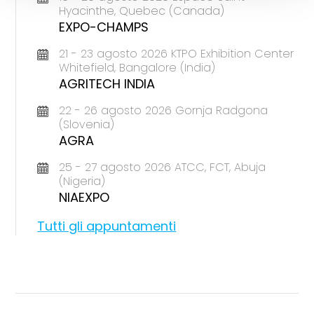
Hyacinthe, Quebec (Canada)
EXPO-CHAMPS
21 - 23 agosto 2026 KTPO Exhibition Center
Whitefield, Bangalore (India)
AGRITECH INDIA
22 - 26 agosto 2026 Gornja Radgona
(Slovenia)
AGRA
25 - 27 agosto 2026 ATCC, FCT, Abuja
(Nigeria)
NIAEXPO
Tutti gli appuntamenti