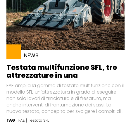
NEWS
Testata multifunzione SFL, tre
attrezzature in una
FAE amplia la gamma di testate multifunzione con il
modello SFL, un’attrezzatura in grado di eseguire
non solo lavori di trinciatura e di fresatura, ma
anche interventi di frantumazione dei sassi. La
nuova testata, concepita per svolgere i compiti di...
TAG
FAE
Testata SFL