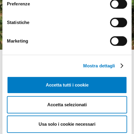
Preferenze
Macchine agricole, mercato
in crescita ma pesa
Statistiche
l'incertezza economica
Marketing
Mostra dettagli
Accetta tutti i cookie
GLI APPUNTAMENTI
della meccanizzazione
Accetta selezionati
Usa solo i cookie necessari
18 - 20 agosto 2026 Gunnedah, Nsw