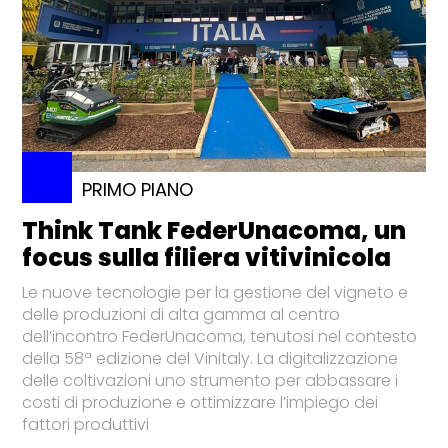
PRIMO PIANO
Think Tank FederUnacoma, un
focus sulla filiera vitivinicola
Le nuove tecnologie per la gestione del vigneto e
delle produzioni di alta gamma al centro
dell’incontro FederUnacoma, tenutosi nel contesto
della 58ª edizione del Vinitaly. La digitalizzazione
delle coltivazioni uno strumento per abbassare i
costi di produzione e ottimizzare l’impiego dei
fattori produttivi