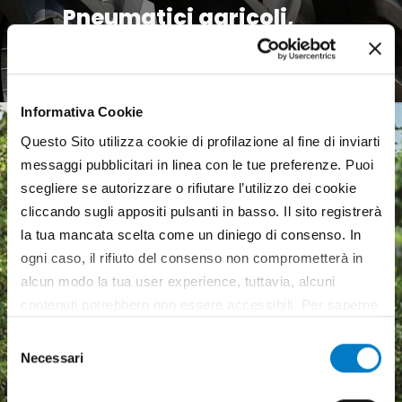
Pneumatici agricoli,
mercato europeo debole
Informativa Cookie
Questo Sito utilizza cookie di profilazione al fine di inviarti
messaggi pubblicitari in linea con le tue preferenze. Puoi
scegliere se autorizzare o rifiutare l’utilizzo dei cookie
cliccando sugli appositi pulsanti in basso. Il sito registrerà
la tua mancata scelta come un diniego di consenso. In
ogni caso, il rifiuto del consenso non comprometterà in
alcun modo la tua user experience, tuttavia, alcuni
contenuti potrebbero non essere accessibili. Per saperne
di più sui cookie e decidere se acconsentire oppure no
Selezione
all’utilizzo di tutti, o solamente di alcuni di essi, ti
Necessari
del
invitiamo a consultare la nostra
Cookie Policy
.
consenso