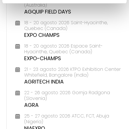
(Australia)
AGQUIP FIELD DAYS
18 - 20 agosto 2026 Saint-Hyacinthe,
Quebec (Canada)
EXPO CHAMPS
18 - 20 agosto 2026 Espace Saint-
Hyacinthe, Quebec (Canada)
EXPO-CHAMPS
21 - 23 agosto 2026 KTPO Exhibition Center
Whitefield, Bangalore (India)
AGRITECH INDIA
22 - 26 agosto 2026 Gornja Radgona
(Slovenia)
AGRA
25 - 27 agosto 2026 ATCC, FCT, Abuja
(Nigeria)
NIAEXPO