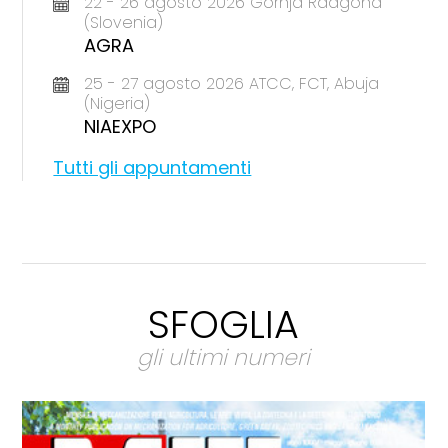
22 - 26 agosto 2026 Gornja Radgona
(Slovenia)
AGRA
25 - 27 agosto 2026 ATCC, FCT, Abuja
(Nigeria)
NIAEXPO
Tutti gli appuntamenti
SFOGLIA
gli ultimi numeri