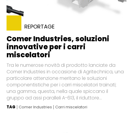
REPORTAGE
Comer Industries, soluzioni
innovative per i carri
miscelatori
Tra le numerose novità di prodotto lanciate da
Comer Industries in occasione di Agritechnica, una
particolare attenzione meritano le soluzioni
componentistiche per i carri miscelatori trainati;
una gamma, questa, nella quale spiccano il
gruppo ad assi paralleli A-613, il riduttore...
TAG
Comer Industries
Carri miscelatori