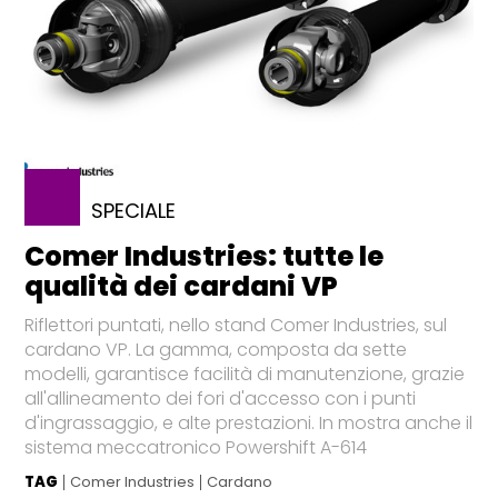
SPECIALE
Comer Industries: tutte le
qualità dei cardani VP
Riflettori puntati, nello stand Comer Industries, sul
cardano VP. La gamma, composta da sette
modelli, garantisce facilità di manutenzione, grazie
all'allineamento dei fori d'accesso con i punti
d'ingrassaggio, e alte prestazioni. In mostra anche il
sistema meccatronico Powershift A-614
TAG
Comer Industries
Cardano