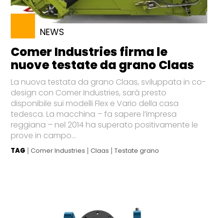
NEWS
Comer Industries firma le
nuove testate da grano Claas
La nuova testata da grano Claas, sviluppata in co-
design con Comer Industries, sarà presto
disponibile sui modelli Flex e Vario della casa
tedesca. La macchina – fa sapere l’impresa
reggiana – nel 2014 ha superato positivamente le
prove in campo...
TAG
Comer Industries
Claas
Testate grano