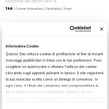
rotazione dei dischi (fino a...
TAG
Comer Industries
Centriplus
Freni
Informativa Cookie
Questo Sito utilizza cookie di profilazione al fine di inviarti
messaggi pubblicitari in linea con le tue preferenze. Puoi
scegliere se autorizzare o rifiutare l’utilizzo dei cookie
cliccando sugli appositi pulsanti in basso. Il sito registrerà
la tua mancata scelta come un diniego di consenso. In
ogni caso, il rifiuto del consenso non comprometterà in
alcun modo la tua user experience, tuttavia, alcuni
contenuti potrebbero non essere accessibili. Per saperne
NEWS
di più sui cookie e decidere se acconsentire oppure no
Selezione