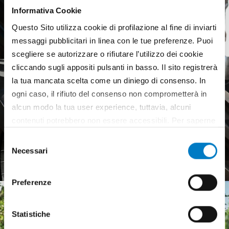
Informativa Cookie
Questo Sito utilizza cookie di profilazione al fine di inviarti
messaggi pubblicitari in linea con le tue preferenze. Puoi
scegliere se autorizzare o rifiutare l’utilizzo dei cookie
cliccando sugli appositi pulsanti in basso. Il sito registrerà
la tua mancata scelta come un diniego di consenso. In
ogni caso, il rifiuto del consenso non comprometterà in
alcun modo la tua user experience, tuttavia, alcuni
contenuti potrebbero non essere accessibili. Per saperne
Pneumatici agricoli,
di più sui cookie e decidere se acconsentire oppure no
Selezione
mercato europeo debole
all’utilizzo di tutti, o solamente di alcuni di essi, ti
Necessari
del
invitiamo a consultare la nostra
Cookie Policy
.
consenso
Preferenze
Statistiche