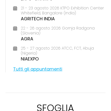
21 - 23 agosto 2026 KTPO Exhibition Center
Whitefield, Bangalore (India)
AGRITECH INDIA
22 - 26 agosto 2026 Gornja Radgona
(Slovenia)
AGRA
25 - 27 agosto 2026 ATCC, FCT, Abuja
(Nigeria)
NIAEXPO
Tutti gli appuntamenti
SFOGLIA