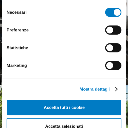
di più sui cookie e decidere se acconsentire oppure no
Selezione
all’utilizzo di tutti, o solamente di alcuni di essi, ti
Necessari
del
invitiamo a consultare la nostra
Cookie Policy
.
consenso
Preferenze
Statistiche
Pneumatici agricoli,
mercato europeo debole
Marketing
Mostra dettagli
Accetta tutti i cookie
Accetta selezionati