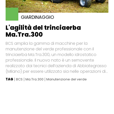
GIARDINAGGIO
L'agilità del trinciaerba
Ma.Tra.300
BCS amplia la gamma di macchine per la
manutenzione del verde professionale con il
trinciaerba Ma.Tra.300, un modello idrostatico
professionale. Il nuovo nato è un semovente
realizzato dai tecnici dell’azienda di Abbiategrasso
(Milano) per essere utilizzato sia nelle operazioni di...
TAG
BCS
Ma.Tra.300
Manutenzione del verde