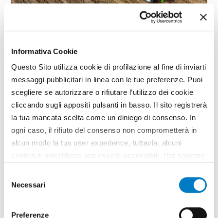
TECNICA
Informativa Cookie
L'evoluzione del sollevatore
Questo Sito utilizza cookie di profilazione al fine di inviarti
telescopico ad uso agricolo
messaggi pubblicitari in linea con le tue preferenze. Puoi
scegliere se autorizzare o rifiutare l’utilizzo dei cookie
cliccando sugli appositi pulsanti in basso. Il sito registrerà
la tua mancata scelta come un diniego di consenso. In
ogni caso, il rifiuto del consenso non comprometterà in
alcun modo la tua user experience, tuttavia, alcuni
contenuti potrebbero non essere accessibili. Per saperne
di più sui cookie e decidere se acconsentire oppure no
Selezione
all’utilizzo di tutti, o solamente di alcuni di essi, ti
Necessari
del
invitiamo a consultare la nostra
Cookie Policy
.
consenso
Preferenze