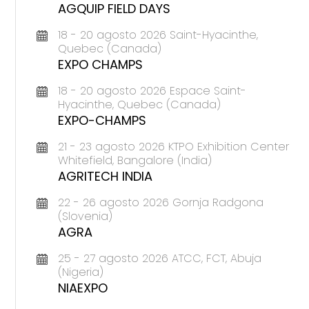
AGQUIP FIELD DAYS
18 - 20 agosto 2026 Saint-Hyacinthe,
Quebec (Canada)
EXPO CHAMPS
18 - 20 agosto 2026 Espace Saint-
Hyacinthe, Quebec (Canada)
EXPO-CHAMPS
21 - 23 agosto 2026 KTPO Exhibition Center
Whitefield, Bangalore (India)
AGRITECH INDIA
22 - 26 agosto 2026 Gornja Radgona
(Slovenia)
AGRA
25 - 27 agosto 2026 ATCC, FCT, Abuja
(Nigeria)
NIAEXPO