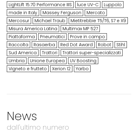
LightLift 15.70 Performance IIIS
luce UV-C
Luppolo
made in Italy
Massey Ferguson
Mercato
Mercosur
Michael Traub
Mietitrebbie T5/T6, S7 e X9
Misura America Latina
Multimax MP 527
Piattaforma
Pneumatici
Prove in campo
Raccolta
Rasaerba
Red Dot Award
Robot
Stihl
Sud America
Trattori
Trattori super-specializzati
Umbria
Unione Europea
UV Boosting
Vigneto e frutteto
Xerion 12
Yarbo
News
dall'ultimo numero