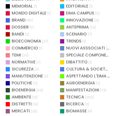
MEMORIAL
EDITORIALE
[1]
[1]
MONDO DIGITALE
EIMA CAMPUS
[1]
[5]
BRAND
INNOVAZIONE
[45]
[3]
DOSSIER
ANTEPRIMA
[7]
[32]
BANDI
SCENARIO
[2]
[7]
BIOECONOMIA
TRENDS
[27]
[1]
COMMERCIO
NUOVI ASSSOCIATI
[1]
[15]
TEMI
SPECIALE COMPONENTISTICA
[23]
NORMATIVE
DIBATTITO
[7]
[1]
SICUREZZA
CULTURA & SOCIETÀ
[2]
[2]
MANUTENZIONE
ASPETTANDO L'EIMA
[2]
[4]
POLITICHE
AGROENERGIA
[2]
[2]
BIOENERGIA
MANIFESTAZIONI
[26]
[73]
AMBIENTE
TECNICA
[12]
[283]
DISTRETTI
RICERCA
[13]
[3]
MERCATI
BIOMASSE
[28]
[4]