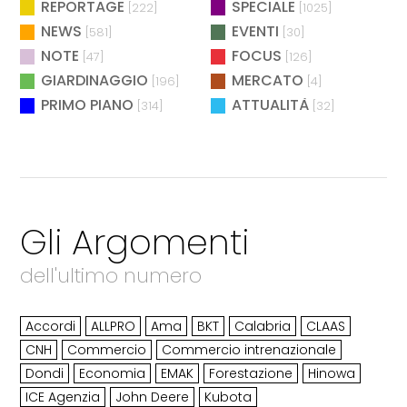
REPORTAGE
SPECIALE
[222]
[1025]
NEWS
EVENTI
[581]
[30]
NOTE
FOCUS
[47]
[126]
GIARDINAGGIO
MERCATO
[196]
[4]
PRIMO PIANO
ATTUALITÀ
[314]
[32]
Gli Argomenti
dell'ultimo numero
Accordi
ALLPRO
Ama
BKT
Calabria
CLAAS
CNH
Commercio
Commercio intrenazionale
Dondi
Economia
EMAK
Forestazione
Hinowa
ICE Agenzia
John Deere
Kubota