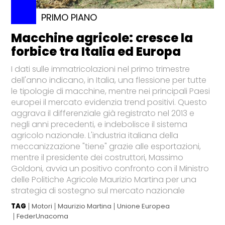
PRIMO PIANO
Macchine agricole: cresce la
forbice tra Italia ed Europa
I dati sulle immatricolazioni nel primo trimestre
dell'anno indicano, in Italia, una flessione per tutte
le tipologie di macchine, mentre nei principali Paesi
europei il mercato evidenzia trend positivi. Questo
aggrava il differenziale già registrato nel 2013 e
negli anni precedenti, e indebolisce il sistema
agricolo nazionale. L'industria italiana della
meccanizzazione "tiene" grazie alle esportazioni,
mentre il presidente dei costruttori, Massimo
Goldoni, avvia un positivo confronto con il Ministro
delle Politiche Agricole Maurizio Martina per una
strategia di sostegno sul mercato nazionale
TAG
Motori
Maurizio Martina
Unione Europea
FederUnacoma