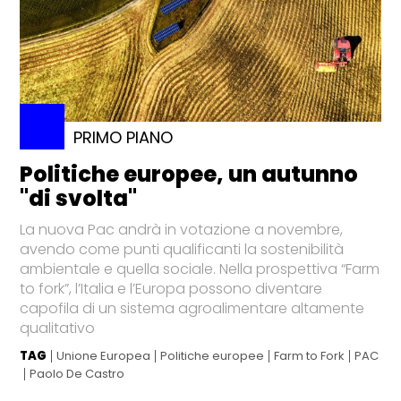
PRIMO PIANO
Politiche europee, un autunno
"di svolta"
La nuova Pac andrà in votazione a novembre,
avendo come punti qualificanti la sostenibilità
ambientale e quella sociale. Nella prospettiva “Farm
to fork”, l’Italia e l’Europa possono diventare
capofila di un sistema agroalimentare altamente
qualitativo
TAG
Unione Europea
Politiche europee
Farm to Fork
PAC
Paolo De Castro