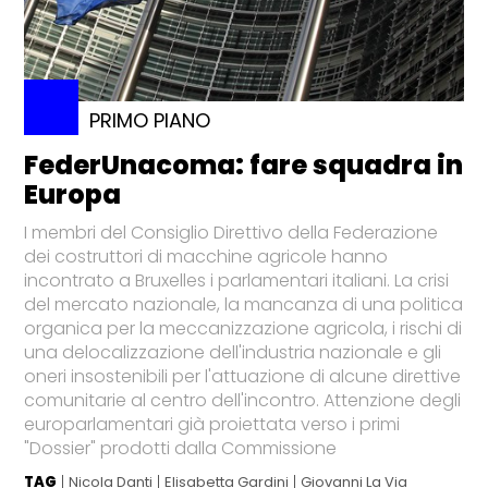
PRIMO PIANO
FederUnacoma: fare squadra in
Europa
I membri del Consiglio Direttivo della Federazione
dei costruttori di macchine agricole hanno
incontrato a Bruxelles i parlamentari italiani. La crisi
del mercato nazionale, la mancanza di una politica
organica per la meccanizzazione agricola, i rischi di
una delocalizzazione dell'industria nazionale e gli
oneri insostenibili per l'attuazione di alcune direttive
comunitarie al centro dell'incontro. Attenzione degli
europarlamentari già proiettata verso i primi
"Dossier" prodotti dalla Commissione
TAG
Nicola Danti
Elisabetta Gardini
Giovanni La Via