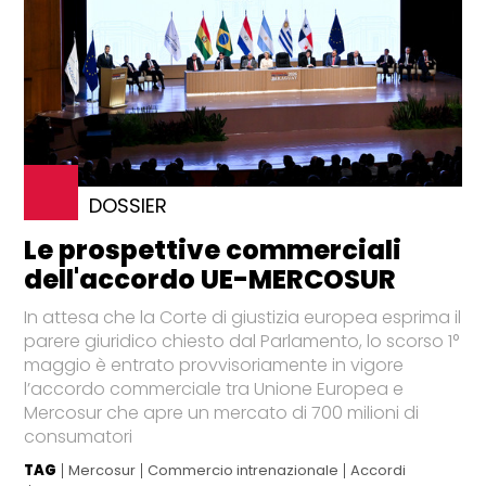
DOSSIER
Le prospettive commerciali
dell'accordo UE-MERCOSUR
In attesa che la Corte di giustizia europea esprima il
parere giuridico chiesto dal Parlamento, lo scorso 1°
maggio è entrato provvisoriamente in vigore
l’accordo commerciale tra Unione Europea e
Mercosur che apre un mercato di 700 milioni di
consumatori
TAG
Mercosur
Commercio intrenazionale
Accordi