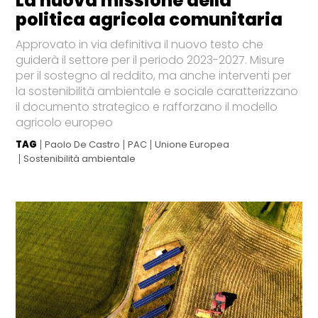
La nuova missione della
politica agricola comunitaria
Approvato in via definitiva il nuovo testo che
guiderà il settore per il periodo 2023-2027. Misure
per il sostegno al reddito, ma anche interventi per
la sostenibilità ambientale e sociale caratterizzano
il documento strategico e rafforzano il modello
agricolo europeo
TAG
Paolo De Castro
PAC
Unione Europea
Sostenibilità ambientale