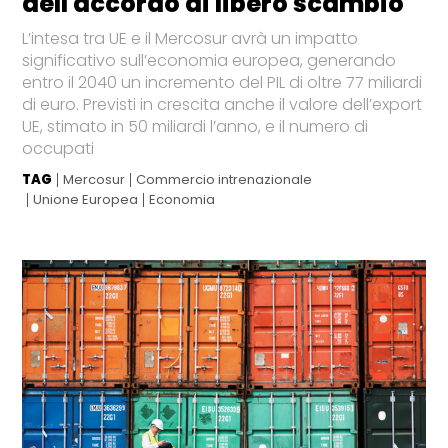
dell'accordo di libero scambio
L’intesa tra UE e il Mercosur avrà un impatto
significativo sull’economia europea, generando
entro il 2040 un incremento del PIL di oltre 77 miliardi
di euro. Previsti in crescita anche il valore dell’export
UE, stimato in 50 miliardi l’anno, e il numero di
occupati
TAG
Mercosur
Commercio intrenazionale
Unione Europea
Economia