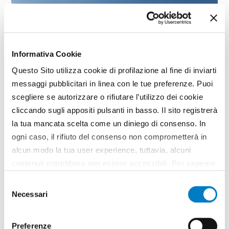
Informativa Cookie
Questo Sito utilizza cookie di profilazione al fine di inviarti
messaggi pubblicitari in linea con le tue preferenze. Puoi
scegliere se autorizzare o rifiutare l’utilizzo dei cookie
cliccando sugli appositi pulsanti in basso. Il sito registrerà
la tua mancata scelta come un diniego di consenso. In
ogni caso, il rifiuto del consenso non comprometterà in
alcun modo la tua user experience, tuttavia, alcuni
PRIMO PIANO
contenuti potrebbero non essere accessibili. Per saperne
di più sui cookie e decidere se acconsentire oppure no
Sicurezza in agricoltura, un
Selezione
all’utilizzo di tutti, o solamente di alcuni di essi, ti
tema europeo
Necessari
del
invitiamo a consultare la nostra
Cookie Policy
.
consenso
Presentata dagli europarlamentari Paolo De Castro
ed Elisabetta Gardini un'interrogazione a Bruxelles
Preferenze