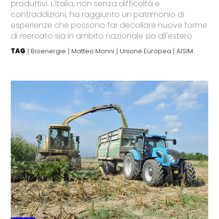
produttivi. L'Italia, non senza difficoltà e
contraddizioni, ha raggiunto un patrimonio di
esperienze che possono far decollare nuove forme
di mercato sia in ambito nazionale sia all'estero
TAG
Bioenergie
Matteo Monni
Unione Europea
AISIM