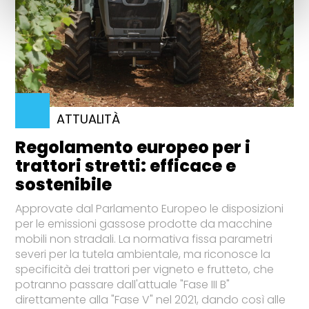
ATTUALITÀ
Regolamento europeo per i
trattori stretti: efficace e
sostenibile
Approvate dal Parlamento Europeo le disposizioni
per le emissioni gassose prodotte da macchine
mobili non stradali. La normativa fissa parametri
severi per la tutela ambientale, ma riconosce la
specificità dei trattori per vigneto e frutteto, che
potranno passare dall'attuale "Fase III B"
direttamente alla "Fase V" nel 2021, dando così alle