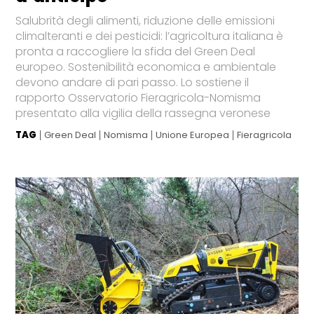
Salubrità degli alimenti, riduzione delle emissioni
climalteranti e dei pesticidi: l’agricoltura italiana è
pronta a raccogliere la sfida del Green Deal
europeo. Sostenibilità economica e ambientale
devono andare di pari passo. Lo sostiene il
rapporto Osservatorio Fieragricola-Nomisma
presentato alla vigilia della rassegna veronese
TAG
Green Deal
Nomisma
Unione Europea
Fieragricola