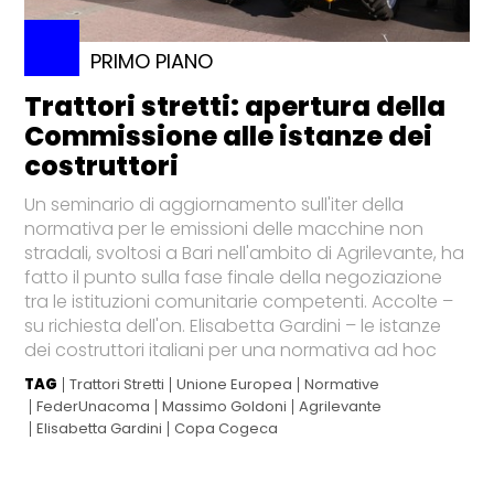
PRIMO PIANO
Trattori stretti: apertura della
Commissione alle istanze dei
costruttori
Un seminario di aggiornamento sull'iter della
normativa per le emissioni delle macchine non
stradali, svoltosi a Bari nell'ambito di Agrilevante, ha
fatto il punto sulla fase finale della negoziazione
tra le istituzioni comunitarie competenti. Accolte –
su richiesta dell'on. Elisabetta Gardini – le istanze
dei costruttori italiani per una normativa ad hoc
TAG
Trattori Stretti
Unione Europea
Normative
FederUnacoma
Massimo Goldoni
Agrilevante
Elisabetta Gardini
Copa Cogeca