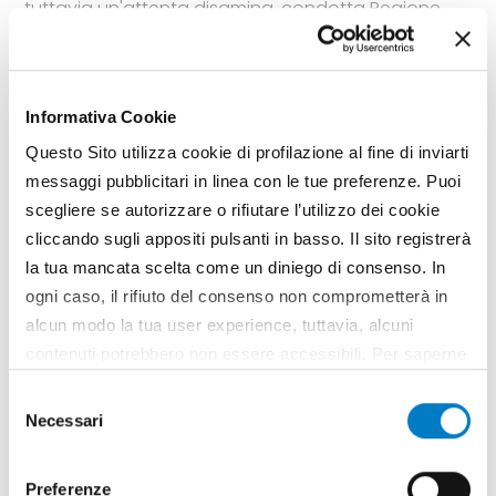
tuttavia un'attenta disamina, condotta Regione
per Regione, rivela l'esistenza di numerosi altri
strumenti che, nel finanziare interventi per il
miglioramento dell'efficienza produttiva ed
energetica delle imprese, prevedono fondi anche
Informativa Cookie
per l'acquisto di mezzi meccanici per l'agricoltura e
la forestazione
Questo Sito utilizza cookie di profilazione al fine di inviarti
messaggi pubblicitari in linea con le tue preferenze. Puoi
TAG
Incentivi
Regioni
Marcello Ortenzi
scegliere se autorizzare o rifiutare l’utilizzo dei cookie
cliccando sugli appositi pulsanti in basso. Il sito registrerà
la tua mancata scelta come un diniego di consenso. In
ogni caso, il rifiuto del consenso non comprometterà in
alcun modo la tua user experience, tuttavia, alcuni
contenuti potrebbero non essere accessibili. Per saperne
di più sui cookie e decidere se acconsentire oppure no
Selezione
all’utilizzo di tutti, o solamente di alcuni di essi, ti
Necessari
del
invitiamo a consultare la nostra
Cookie Policy
.
consenso
Preferenze