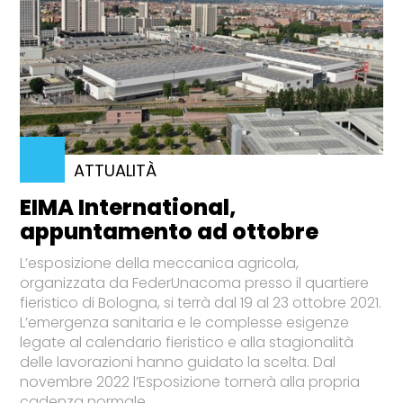
ATTUALITÀ
EIMA International,
appuntamento ad ottobre
L’esposizione della meccanica agricola,
organizzata da FederUnacoma presso il quartiere
fieristico di Bologna, si terrà dal 19 al 23 ottobre 2021.
L’emergenza sanitaria e le complesse esigenze
legate al calendario fieristico e alla stagionalità
delle lavorazioni hanno guidato la scelta. Dal
novembre 2022 l’Esposizione tornerà alla propria
cadenza normale