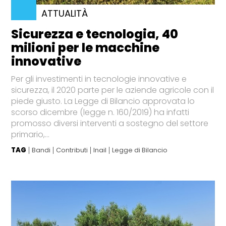
ATTUALITÀ
Sicurezza e tecnologia, 40
milioni per le macchine
innovative
Per gli investimenti in tecnologie innovative e
sicurezza, il 2020 parte per le aziende agricole con il
piede giusto. La Legge di Bilancio approvata lo
scorso dicembre (legge n. 160/2019) ha infatti
promosso diversi interventi a sostegno del settore
primario,...
TAG
Bandi
Contributi
Inail
Legge di Bilancio