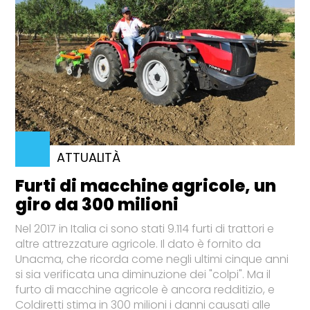
ATTUALITÀ
Furti di macchine agricole, un
giro da 300 milioni
Nel 2017 in Italia ci sono stati 9.114 furti di trattori e
altre attrezzature agricole. Il dato è fornito da
Unacma, che ricorda come negli ultimi cinque anni
si sia verificata una diminuzione dei "colpi". Ma il
furto di macchine agricole è ancora redditizio, e
Coldiretti stima in 300 milioni i danni causati alle