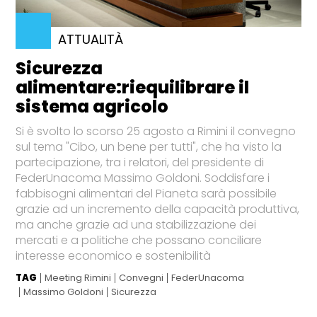
ATTUALITÀ
Sicurezza
alimentare:riequilibrare il
sistema agricolo
Si è svolto lo scorso 25 agosto a Rimini il convegno
sul tema "Cibo, un bene per tutti", che ha visto la
partecipazione, tra i relatori, del presidente di
FederUnacoma Massimo Goldoni. Soddisfare i
fabbisogni alimentari del Pianeta sarà possibile
grazie ad un incremento della capacità produttiva,
ma anche grazie ad una stabilizzazione dei
mercati e a politiche che possano conciliare
interesse economico e sostenibilità
TAG
Meeting Rimini
Convegni
FederUnacoma
Massimo Goldoni
Sicurezza