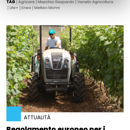
TAG
Agricare
Maschio Gaspardo
Veneto Agricoltura
Life+
Enea
Metteo Monni
ATTUALITÀ
Regolamento europeo per i