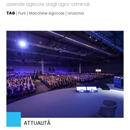
aziende agricole dagli agro-criminali
TAG
Furti
Macchine Agricole
Unacma
ATTUALITÀ