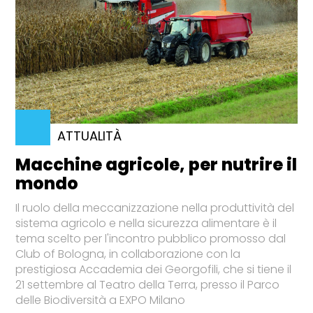
ATTUALITÀ
Macchine agricole, per nutrire il
mondo
Il ruolo della meccanizzazione nella produttività del
sistema agricolo e nella sicurezza alimentare è il
tema scelto per l'incontro pubblico promosso dal
Club of Bologna, in collaborazione con la
prestigiosa Accademia dei Georgofili, che si tiene il
21 settembre al Teatro della Terra, presso il Parco
delle Biodiversità a EXPO Milano