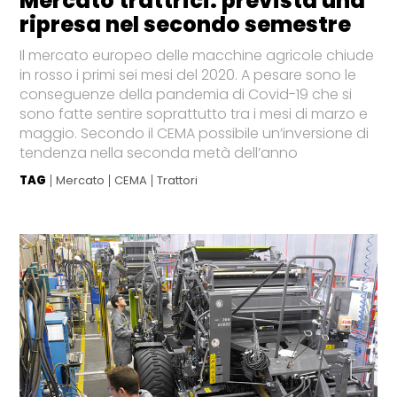
Mercato trattrici: prevista una
ripresa nel secondo semestre
Il mercato europeo delle macchine agricole chiude
in rosso i primi sei mesi del 2020. A pesare sono le
conseguenze della pandemia di Covid-19 che si
sono fatte sentire soprattutto tra i mesi di marzo e
maggio. Secondo il CEMA possibile un’inversione di
tendenza nella seconda metà dell’anno
TAG
Mercato
CEMA
Trattori