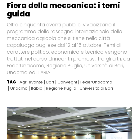
Fiera della meccanica: i temi
guida
Oltre cinquanta eventi pubblici vivacizzano il
programma della rassegna internazionale della
meccanica agricola che si tiene nella città
capoluogo pugliese dal 12 al 15 ottobre. Temi di
carattere politico, economico e tecnico vengono
trattati nel corso di incontri promossi, fra gli altri, da
FederUnacoma, Regione Puglia, Università di Bari,
Unacma ed ITABIA
TAG
Agrilevante
Bari
Convegni
FederUnacoma
Unacma
Itabia
Regione Puglia
Università di Bari