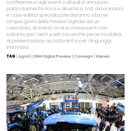
conferenze e agli eventi culturali si annuncia
particolarmente ricca e dinamica. Enti, associazioni
e case editrici specializzate daranno vita nei
cinque giorni della Preview Digitale ad un
calendario di eventi on-line, interessanti non
soltanto per i temi scelti ma anche per le modalità
di presentazione accattivanti e per i linguaggi
innovativi
TAG
Agorà
EIMA Digital Preview
Convegni
Ateneo