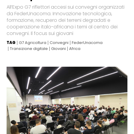
All’Expo G7 riflettori accesi sui convegni organizzati
da FederUnacoma. Innovazione tecnologica,
formazione, recupero dei terreni degradati e
cooperazione italo-africana i temi al centro dei
convegni. Il focus sui giovani
TAG
G7 Agricoltura
Convegni
FederUnacoma
Transizione digitale
Giovani
Africa