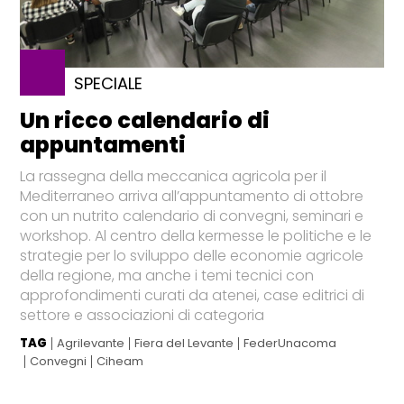
SPECIALE
Un ricco calendario di
appuntamenti
La rassegna della meccanica agricola per il
Mediterraneo arriva all’appuntamento di ottobre
con un nutrito calendario di convegni, seminari e
workshop. Al centro della kermesse le politiche e le
strategie per lo sviluppo delle economie agricole
della regione, ma anche i temi tecnici con
approfondimenti curati da atenei, case editrici di
settore e associazioni di categoria
TAG
Agrilevante
Fiera del Levante
FederUnacoma
Convegni
Ciheam