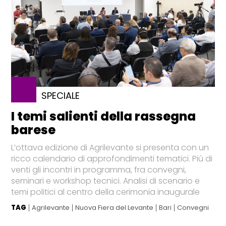
SPECIALE
I temi salienti della rassegna
barese
L’ottava edizione di Agrilevante si presenta con un
ricco calendario di approfondimenti tematici. Più di
venti gli incontri in programma, fra convegni,
seminari e workshop tecnici. Analisi di scenario e
temi politici al centro della cerimonia inaugurale
TAG
Agrilevante
Nuova Fiera del Levante
Bari
Convegni