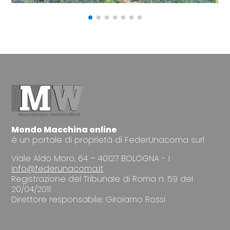
Mondo Macchina online
è un portale di proprietà di FederUnacoma surl
Viale Aldo Moro, 64 – 40127 BOLOGNA - I
info@federunacoma.it
Registrazione del Tribunale di Roma n. 59 del
20/04/2011
Direttore responsabile: Girolamo Rossi