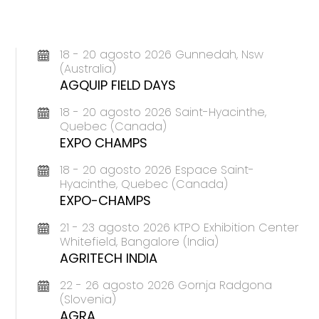
18 - 20 agosto 2026 Gunnedah, Nsw
(Australia)
AGQUIP FIELD DAYS
18 - 20 agosto 2026 Saint-Hyacinthe,
Quebec (Canada)
EXPO CHAMPS
18 - 20 agosto 2026 Espace Saint-
Hyacinthe, Quebec (Canada)
EXPO-CHAMPS
21 - 23 agosto 2026 KTPO Exhibition Center
Whitefield, Bangalore (India)
AGRITECH INDIA
22 - 26 agosto 2026 Gornja Radgona
(Slovenia)
AGRA