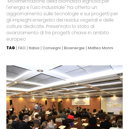
"Movimentazione della biomassa legnosa per
l'energia e l'uso industriale" ha offerto un
aggiornamento sulle tecnologie e sui progetti per
gli impieghi energetici dei residui vegetali e delle
colture dedicate. Presentato lo stato di
avanzamento di tre progetti chiave in ambito
europeo
TAG
FAO
Itabia
Convegni
Bioenergie
Matteo Monni