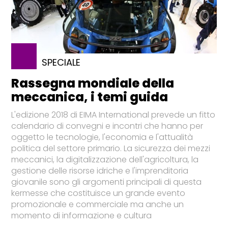
SPECIALE
Rassegna mondiale della
meccanica, i temi guida
L'edizione 2018 di EIMA International prevede un fitto
calendario di convegni e incontri che hanno per
oggetto le tecnologie, l'economia e l'attualità
politica del settore primario. La sicurezza dei mezzi
meccanici, la digitalizzazione dell'agricoltura, la
gestione delle risorse idriche e l'imprenditoria
giovanile sono gli argomenti principali di questa
kermesse che costituisce un grande evento
promozionale e commerciale ma anche un
momento di informazione e cultura