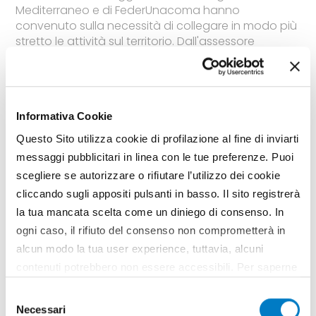
Mediterraneo e di FederUnacoma hanno
convenuto sulla necessità di collegare in modo più
stretto le attività sul territorio. Dall'assessore
all'agricoltura Leonardo Di Gioia le indicazioni per
un potenziamento delle strutture e per una politica
delle risorse idriche
TAG
Risorse idriche
Convegni
Irrigazione
Foggia
Informativa Cookie
Leonardo Di Gioia
Francesco Santoro
Emanuele Tarantino
Jacopo Fratus De Balestrini
Questo Sito utilizza cookie di profilazione al fine di inviarti
messaggi pubblicitari in linea con le tue preferenze. Puoi
scegliere se autorizzare o rifiutare l’utilizzo dei cookie
cliccando sugli appositi pulsanti in basso. Il sito registrerà
la tua mancata scelta come un diniego di consenso. In
ogni caso, il rifiuto del consenso non comprometterà in
alcun modo la tua user experience, tuttavia, alcuni
contenuti potrebbero non essere accessibili. Per saperne
di più sui cookie e decidere se acconsentire oppure no
Selezione
all’utilizzo di tutti, o solamente di alcuni di essi, ti
Necessari
del