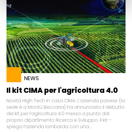
NEWS
Il kit CIMA per l'agricoltura 4.0
Novità High Tech in casa CIMA. L’azienda pavese (la
sede è a Montù Beccaria) ha annunciato il debutto
del kit per l’agricoltura 4.0 messo a punto dal
proprio dipartimento Ricerca e Sviluppo. Il kit –
spiega l’azienda lombarda con una...