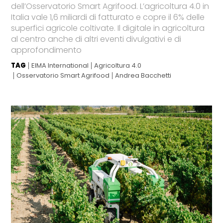
dell’Osservatorio Smart Agrifood. L’agricoltura 4.0 in
Italia vale 1,6 miliardi di fatturato e copre il 6% delle
superfici agricole coltivate. Il digitale in agricoltura
al centro anche di altri eventi divulgativi e di
approfondimento
TAG
EIMA International
Agricoltura 4.0
Osservatorio Smart Agrifood
Andrea Bacchetti