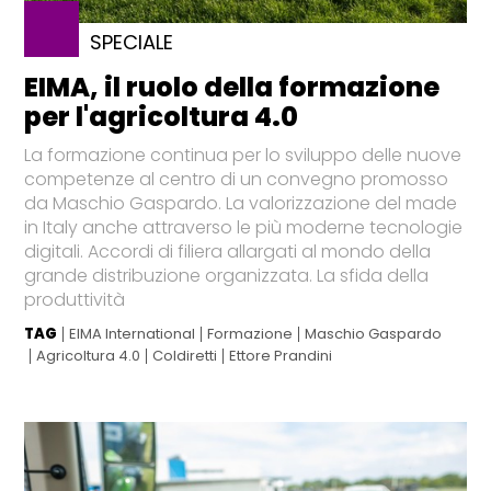
SPECIALE
EIMA, il ruolo della formazione
per l'agricoltura 4.0
La formazione continua per lo sviluppo delle nuove
competenze al centro di un convegno promosso
da Maschio Gaspardo. La valorizzazione del made
in Italy anche attraverso le più moderne tecnologie
digitali. Accordi di filiera allargati al mondo della
grande distribuzione organizzata. La sfida della
produttività
TAG
EIMA International
Formazione
Maschio Gaspardo
Agricoltura 4.0
Coldiretti
Ettore Prandini