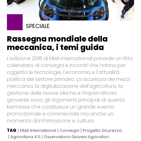
SPECIALE
Rassegna mondiale della
meccanica, i temi guida
L'edizione 2018 di EIMA International prevede un fitto
calendario di convegni e incontri che hanno per
oggetto le tecnologie, l'economia e l'attualità
politica del settore primario. La sicurezza dei mezzi
meccanici, la digitalizzazione dell'agricoltura, la
gestione delle risorse idriche e l'imprenditoria
giovanile sono gli argomenti principali di questa
kermesse che costituisce un grande evento
promozionale e commerciale ma anche un
momento di informazione e cultura
TAG
EIMA International
Convegni
Progetto Sicurezza
Agricoltura 4.0
Osservatorio Giovani Agricoltori