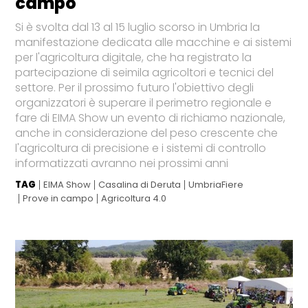
campo
Si è svolta dal 13 al 15 luglio scorso in Umbria la
manifestazione dedicata alle macchine e ai sistemi
per l'agricoltura digitale, che ha registrato la
partecipazione di seimila agricoltori e tecnici del
settore. Per il prossimo futuro l'obiettivo degli
organizzatori è superare il perimetro regionale e
fare di EIMA Show un evento di richiamo nazionale,
anche in considerazione del peso crescente che
l'agricoltura di precisione e i sistemi di controllo
informatizzati avranno nei prossimi anni
TAG
EIMA Show
Casalina di Deruta
UmbriaFiere
Prove in campo
Agricoltura 4.0