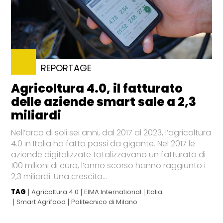
REPORTAGE
Agricoltura 4.0, il fatturato
delle aziende smart sale a 2,3
miliardi
Nell’arco di soli sei anni, dal 2017 al 2023, l’agricoltura
4.0 in Italia ha fatto passi da gigante. Nel 2017 le
aziende digitalizzate totalizzavano un fatturato di
100 milioni di euro, l’anno scorso hanno raggiunto i
2,3 miliardi. Una crescita...
TAG
Agricoltura 4.0
EIMA International
Italia
Smart Agrifood
Politecnico di Milano