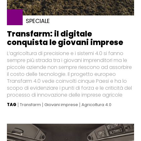
SPECIALE
Transfarm: il digitale
conquista le giovani imprese
L’agricoltura di precisione e i sistemi 4.0 si fanno
sempre più strada tra i giovani imprenditori ma le
piccole aziende non sempre riescono ad assorbire
il costo delle tecnologie. Il progetto europeo
Transfarm 4.0 vede coinvolti cinque Paesi e ha lo
scopo di evidenziare i punti di forza e le criticità del
processo di innovazione delle imprese agricole
TAG
Transfarm
Giovani imprese
Agricoltura 4.0