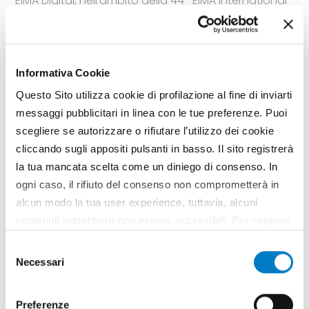
EIMA Digital, nell’ambito della 44ª EIMA International
(19-23 ottobre 2021), mette in mostra le tecnologie
più innovative, e offre un programma di eventi sul
tema realizzati in collaborazione con Università e
con l’associazione mondiale AEF
Informativa Cookie
TAG
EIMA Digital
EIMA International
AEF
Agricoltura 4.0
Questo Sito utilizza cookie di profilazione al fine di inviarti
messaggi pubblicitari in linea con le tue preferenze. Puoi
scegliere se autorizzare o rifiutare l’utilizzo dei cookie
cliccando sugli appositi pulsanti in basso. Il sito registrerà
la tua mancata scelta come un diniego di consenso. In
ogni caso, il rifiuto del consenso non comprometterà in
alcun modo la tua user experience, tuttavia, alcuni
contenuti potrebbero non essere accessibili. Per saperne
di più sui cookie e decidere se acconsentire oppure no
Selezione
all’utilizzo di tutti, o solamente di alcuni di essi, ti
Necessari
del
invitiamo a consultare la nostra
Cookie Policy
.
consenso
Preferenze