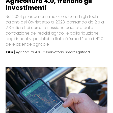
Agricoltura 4.0, frenano gli
investimenti
Nel 2024 gli acquisti in mezzi e sistemi high tech
calano dell’8% rispetto al 2023, passando da 2,5 a
2,3 miliardi di euro. La flessione causata dalla
contrazione dei redditi agricoli e dalla riduzione
degli incentivi pubblici. In Italia è “smart” solo il 42%
delle aziende agricole
TAG
Agricoltura 4.0
Osservatorio Smart Agrifood