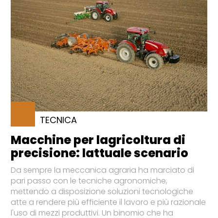
TECNICA
Macchine per lagricoltura di
precisione: lattuale scenario
Da sempre la meccanica agraria ha marciato di
pari passo con le tecniche agronomiche,
mettendo a disposizione soluzioni tecnologiche
atte a rendere più efficiente il lavoro e più razionale
l'uso di mezzi produttivi. Un binomio che ha