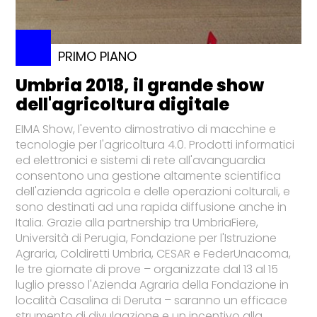
PRIMO PIANO
Umbria 2018, il grande show
dell'agricoltura digitale
EIMA Show, l'evento dimostrativo di macchine e
tecnologie per l'agricoltura 4.0. Prodotti informatici
ed elettronici e sistemi di rete all'avanguardia
consentono una gestione altamente scientifica
dell'azienda agricola e delle operazioni colturali, e
sono destinati ad una rapida diffusione anche in
Italia. Grazie alla partnership tra UmbriaFiere,
Università di Perugia, Fondazione per l'Istruzione
Agraria, Coldiretti Umbria, CESAR e FederUnacoma,
le tre giornate di prove – organizzate dal 13 al 15
luglio presso l'Azienda Agraria della Fondazione in
località Casalina di Deruta – saranno un efficace
strumento di divulgazione e un incentivo alla