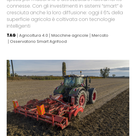
connesse. Con gli investimenti in sistemi “smart” è
cresciuta anche la loro diffusione: oggi il 6% della
superficie agricola è coltivata con tecnologie
intelligenti
TAG
Agricoltura 4.0
Macchine agricole
Mercato
Osservatorio Smart Agrifood