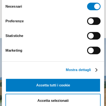
Selezione
all’utilizzo di tutti, o solamente di alcuni di essi, ti
Necessari
del
invitiamo a consultare la nostra
Cookie Policy
.
consenso
I PIÙ LETTI
Preferenze
degli ultimi numeri
Statistiche
Marketing
Mostra dettagli
Accetta tutti i cookie
Accetta selezionati