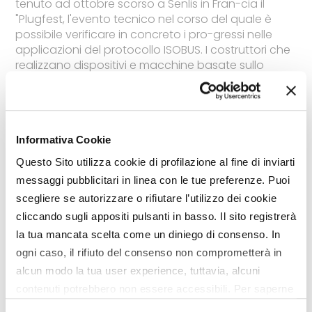
tenuto ad ottobre scorso a Senlis in Fran-cia il
"Plugfest, l'evento tecnico nel corso del quale è
possibile verificare in concreto i pro-gressi nelle
applicazioni del protocollo ISOBUS. I costruttori che
realizzano dispositivi e macchine basate sullo
standard ISO 11783 e sulle linee guida
implementative AEF possono infatti connettere tra
di loro i vari dispositivi e verificarne il corretto
funzionamento. Numerosa e attiva la
Informativa Cookie
partecipazione di aziende italiane, e di REI - Reggio
Emilia Innovazione, che rappresenta il "test institute"
Questo Sito utilizza cookie di profilazione al fine di inviarti
ufficiale per l'Italia
messaggi pubblicitari in linea con le tue preferenze. Puoi
TAG
AEF
ISOBUS
Alessio Bolognesi
Senlis
scegliere se autorizzare o rifiutare l’utilizzo dei cookie
cliccando sugli appositi pulsanti in basso. Il sito registrerà
la tua mancata scelta come un diniego di consenso. In
ogni caso, il rifiuto del consenso non comprometterà in
alcun modo la tua user experience, tuttavia, alcuni
contenuti potrebbero non essere accessibili. Per saperne
di più sui cookie e decidere se acconsentire oppure no