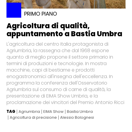
PRIMO PIANO
Agricoltura di qualità,
appuntamento a Bastia Umbra
L'agricoltura del centro Italia protagonista di
Agriumbria, la rassegna che dal 1968 espone
quanto di meglio propone il settore primario in
termini di produzioni e tecnologie. In mostra
macchine, capi di bestiame e prodotti
enogastronomici all'insegna dell'eccellenza. In
programma la conferenza dell'Osservatorio
Agriumbria sul consumo di carne di qualità, la
presentazione di EIMA Show Umbria, e la
proclamazione dei vincitori del Premio Antonio Ricci
TAG
Agriumbria
EIMA Show
Bastia Umbra
Agricoltura di precisione
Alessio Bolognesi