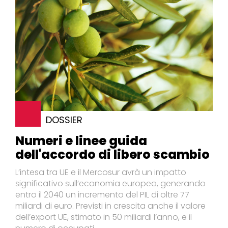
DOSSIER
Numeri e linee guida
dell'accordo di libero scambio
L’intesa tra UE e il Mercosur avrà un impatto
significativo sull’economia europea, generando
entro il 2040 un incremento del PIL di oltre 77
miliardi di euro. Previsti in crescita anche il valore
dell’export UE, stimato in 50 miliardi l’anno, e il