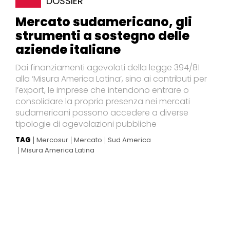
DOSSIER
Mercato sudamericano, gli
strumenti a sostegno delle
aziende italiane
Dai finanziamenti agevolati della legge 394/81
alla ‘Misura America Latina’, sino ai contributi per
l’export, le imprese che intendono entrare o
consolidare la propria presenza nei mercati
sudamericani possono accedere a diverse
tipologie di agevolazioni pubbliche
TAG
Mercosur
Mercato
Sud America
Misura America Latina