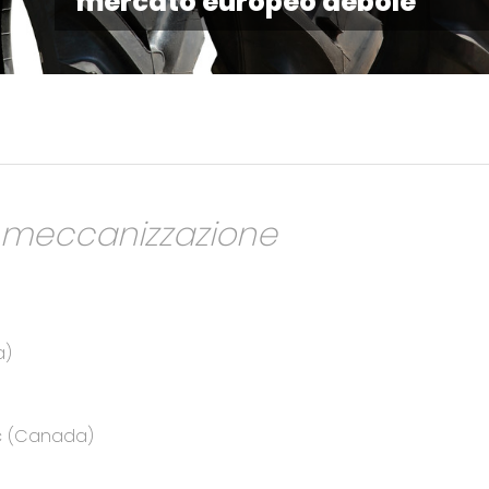
mercato europeo debole
a meccanizzazione
a)
ec (Canada)