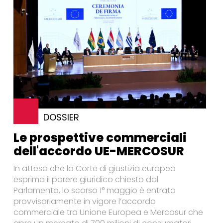
DOSSIER
Le prospettive commerciali
dell'accordo UE-MERCOSUR
In attesa che la Corte di giustizia europea
esprima il parere giuridico chiesto dal
Parlamento, lo scorso 1° maggio è entrato
provvisoriamente in vigore l’accordo
commerciale tra Unione Europea e Mercosur che