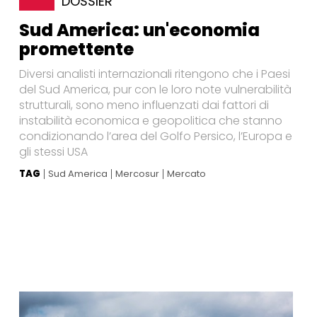
DOSSIER
Sud America: un'economia
promettente
Diversi analisti internazionali ritengono che i Paesi
del Sud America, pur con le loro note vulnerabilità
strutturali, sono meno influenzati dai fattori di
instabilità economica e geopolitica che stanno
condizionando l’area del Golfo Persico, l’Europa e
gli stessi USA
TAG
Sud America
Mercosur
Mercato