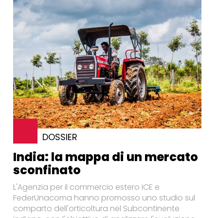
DOSSIER
India: la mappa di un mercato
sconfinato
L'Agenzia per il commercio estero ICE e
FederUnacoma hanno promosso uno studio sul
comparto dell'orticoltura nel Subcontinente