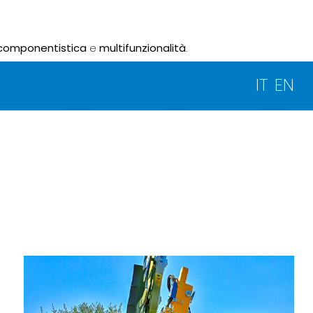
componentistica
e
multifunzionalità
.
IT
EN