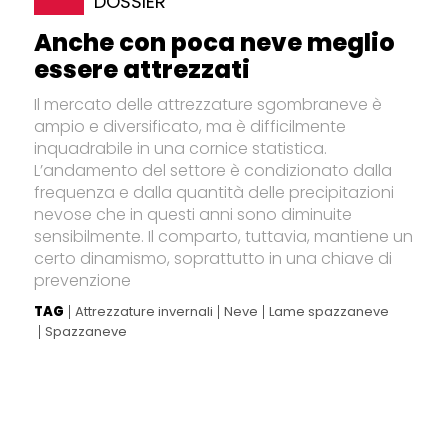
DOSSIER
Anche con poca neve meglio
essere attrezzati
Il mercato delle attrezzature sgombraneve è
ampio e diversificato, ma è difficilmente
inquadrabile in una cornice statistica.
L’andamento del settore è condizionato dalla
frequenza e dalla quantità delle precipitazioni
nevose che in questi anni sono diminuite
sensibilmente. Il comparto, tuttavia, mantiene un
certo dinamismo, soprattutto in una chiave di
prevenzione
TAG
Attrezzature invernali
Neve
Lame spazzaneve
Spazzaneve