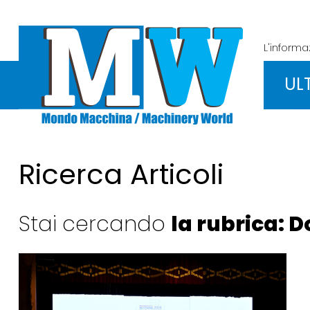
L'inform
UL
Ricerca Articoli
Stai cercando
la rubrica: D