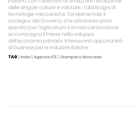
indiano, con l'obiettivo di analizzare l'evoluzione
delle singole colture e valutare i fabbisogni di
tecnologie meccaniche. Fondamentale il
sostegno del Governo, che attraverso piani
specifici per l'agricoltura e la meccanizzazione
accompagna il Paese nello sviluppo
dell'economia primaria. Interessanti opportunità
di business per le industrie italiane
TAG
India
Agenzia ICE
Giampiero Moncada