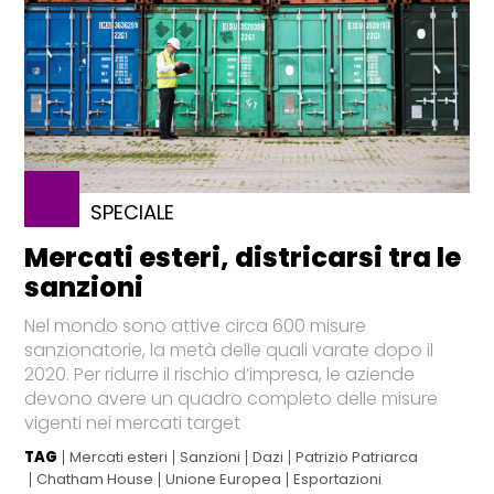
SPECIALE
Mercati esteri, districarsi tra le
sanzioni
Nel mondo sono attive circa 600 misure
sanzionatorie, la metà delle quali varate dopo il
2020. Per ridurre il rischio d’impresa, le aziende
devono avere un quadro completo delle misure
vigenti nei mercati target
TAG
Mercati esteri
Sanzioni
Dazi
Patrizio Patriarca
Chatham House
Unione Europea
Esportazioni