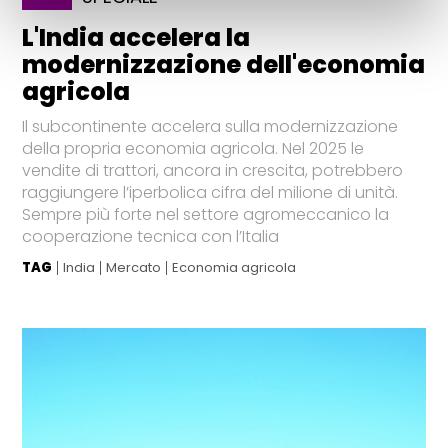
L'India accelera la
modernizzazione dell'economia
agricola
Il subcontinente accelera sulla modernizzazione
della propria economia agricola. Nel 2025 le
vendite di trattori, ancora in crescita, potrebbero
raggiungere l’iperbolica cifra del milione di unità.
Sempre più forte nel settore agromeccanico la
cooperazione tecnica con l’Italia
TAG
India
Mercato
Economia agricola