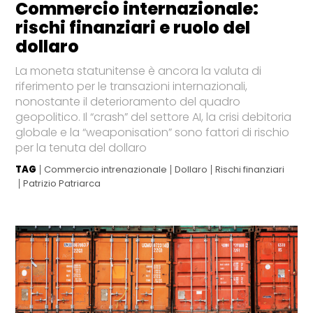
Commercio internazionale:
rischi finanziari e ruolo del
dollaro
La moneta statunitense è ancora la valuta di
riferimento per le transazioni internazionali,
nonostante il deterioramento del quadro
geopolitico. Il “crash” del settore AI, la crisi debitoria
globale e la “weaponisation” sono fattori di rischio
per la tenuta del dollaro
TAG
Commercio intrenazionale
Dollaro
Rischi finanziari
Patrizio Patriarca