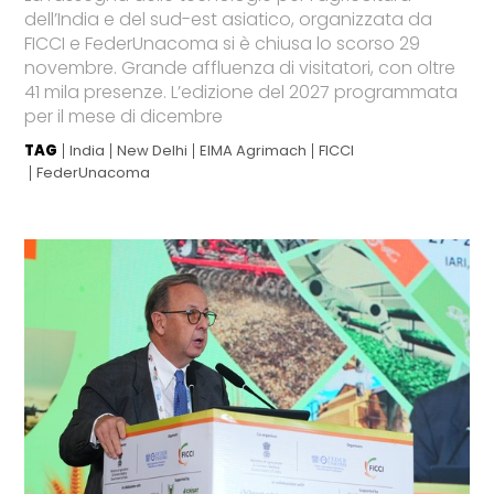
dell’India e del sud-est asiatico, organizzata da
FICCI e FederUnacoma si è chiusa lo scorso 29
novembre. Grande affluenza di visitatori, con oltre
41 mila presenze. L’edizione del 2027 programmata
per il mese di dicembre
TAG
India
New Delhi
EIMA Agrimach
FICCI
FederUnacoma