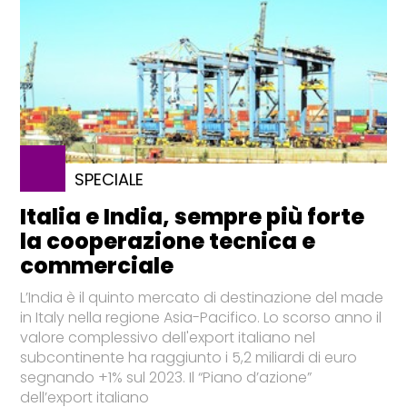
SPECIALE
Italia e India, sempre più forte
la cooperazione tecnica e
commerciale
L’India è il quinto mercato di destinazione del made
in Italy nella regione Asia-Pacifico. Lo scorso anno il
valore complessivo dell'export italiano nel
subcontinente ha raggiunto i 5,2 miliardi di euro
segnando +1% sul 2023. Il “Piano d’azione”
dell’export italiano