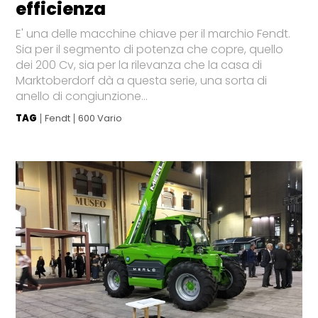
efficienza
E' una delle macchine chiave per il marchio Fendt.
Sia per il segmento di potenza che copre, quello
dei 200 Cv, sia per la rilevanza che la casa di
Marktoberdorf dà a questa serie, una sorta di
anello di congiunzione...
TAG
Fendt
600 Vario