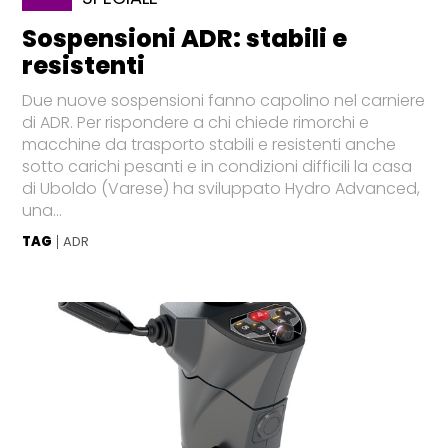
Sospensioni ADR: stabili e
resistenti
Due nuove sospensioni fanno capolino nel carniere
di ADR. Per rispondere a chi chiede rimorchi e
macchine da trasporto stabili e resistenti anche
sotto carichi pesanti e in condizioni difficili la casa
di Uboldo (Varese) ha sviluppato Hydro Advanced,
una...
TAG
ADR