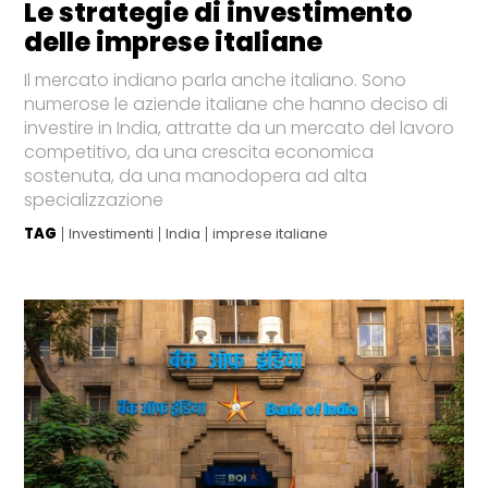
Le strategie di investimento
delle imprese italiane
Il mercato indiano parla anche italiano. Sono
numerose le aziende italiane che hanno deciso di
investire in India, attratte da un mercato del lavoro
competitivo, da una crescita economica
sostenuta, da una manodopera ad alta
specializzazione
TAG
Investimenti
India
imprese italiane