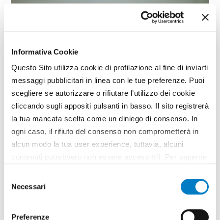
Informativa Cookie
Questo Sito utilizza cookie di profilazione al fine di inviarti
messaggi pubblicitari in linea con le tue preferenze. Puoi
scegliere se autorizzare o rifiutare l’utilizzo dei cookie
cliccando sugli appositi pulsanti in basso. Il sito registrerà
la tua mancata scelta come un diniego di consenso. In
SPECIALE
ogni caso, il rifiuto del consenso non comprometterà in
alcun modo la tua user experience, tuttavia, alcuni
Il sistema India al centro dei
contenuti potrebbero non essere accessibili. Per saperne
nuovi equilibri geopolitici
di più sui cookie e decidere se acconsentire oppure no
Selezione
Estesa su una superficie di 3,3 milioni di chilometri
all’utilizzo di tutti, o solamente di alcuni di essi, ti
Necessari
del
quadrati e con una popolazione di oltre 1,45 miliardi
invitiamo a consultare la nostra
Cookie Policy
.
consenso
di abitanti, l’India si avvia a diventare la quarta
potenza economica del pianeta. La crescita
Preferenze