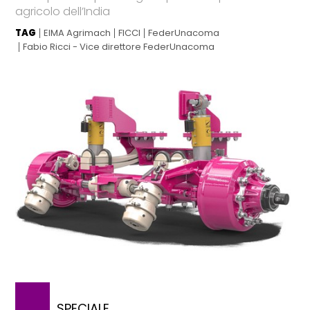
agricolo dell’India
TAG
EIMA Agrimach
FICCI
FederUnacoma
Fabio Ricci - Vice direttore FederUnacoma
SPECIALE