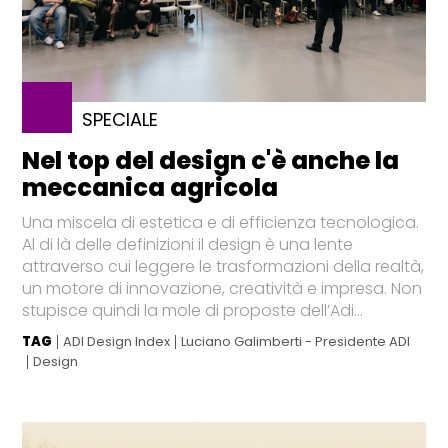
SPECIALE
Nel top del design c'è anche la
meccanica agricola
Una miscela di estetica e di efficienza tecnologica.
Al di là delle definizioni il design è una lente
attraverso cui leggere le trasformazioni della realtà,
un motore di innovazione, creatività e impresa. Non
stupisce quindi la mole di proposte dell’Adi...
TAG
ADI Design Index
Luciano Galimberti - Presidente ADI
Design