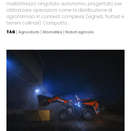
multiattrezzo cingolato autonomo, progettato per
ottimizzare operazioni come la distribuzione di
agrofarmaci in contesti complessi (vigneti, frutteti e
terreni collinari). Compatto...
TAG
Agricobots
Atomatika
Robot agricolo