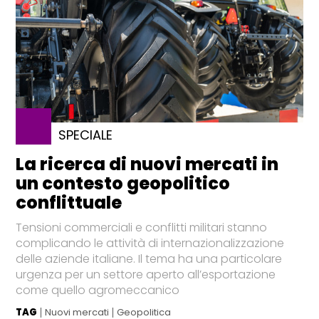
SPECIALE
La ricerca di nuovi mercati in
un contesto geopolitico
conflittuale
Tensioni commerciali e conflitti militari stanno
complicando le attività di internazionalizzazione
delle aziende italiane. Il tema ha una particolare
urgenza per un settore aperto all’esportazione
come quello agromeccanico
TAG
Nuovi mercati
Geopolitica