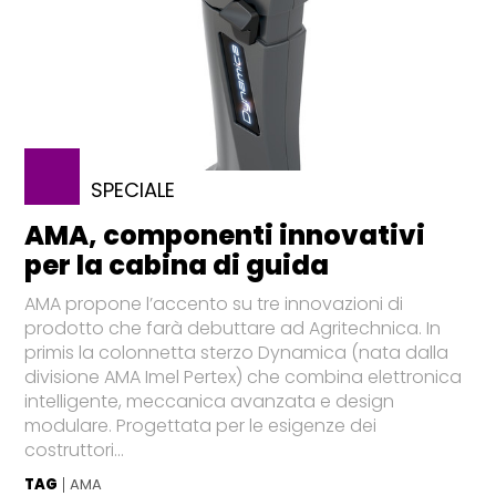
SPECIALE
AMA, componenti innovativi
per la cabina di guida
AMA propone l’accento su tre innovazioni di
prodotto che farà debuttare ad Agritechnica. In
primis la colonnetta sterzo Dynamica (nata dalla
divisione AMA Imel Pertex) che combina elettronica
intelligente, meccanica avanzata e design
modulare. Progettata per le esigenze dei
costruttori...
TAG
AMA