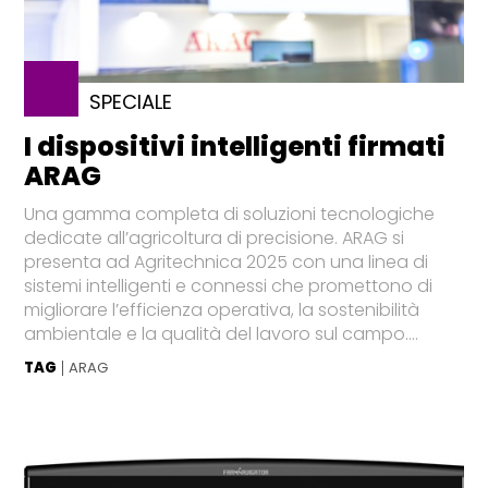
SPECIALE
I dispositivi intelligenti firmati
ARAG
Una gamma completa di soluzioni tecnologiche
dedicate all’agricoltura di precisione. ARAG si
presenta ad Agritechnica 2025 con una linea di
sistemi intelligenti e connessi che promettono di
migliorare l’efficienza operativa, la sostenibilità
ambientale e la qualità del lavoro sul campo....
TAG
ARAG