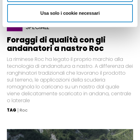
Usa solo i cookie necessari
SPECIALE
Foraggi di qualità con gli
andanatori a nastro Roc
La riminese Roc ha legato il proprio marchio alla
tecnologia di andanatura a nastro. A differenza dei
ranghinatori tradizionali che lavorano il prodotto
sul terreno, le applicazioni della scuderia
romagnola lo caricano su un nastro dal quale
viene delicatamente scaricato in andana, centrale
o laterale
TAG
Roc