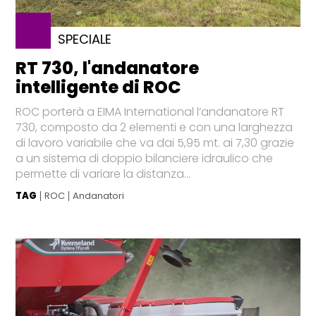
SPECIALE
RT 730, l'andanatore
intelligente di ROC
ROC porterà a EIMA International l’andanatore RT
730, composto da 2 elementi e con una larghezza
di lavoro variabile che va dai 5,95 mt. ai 7,30 grazie
a un sistema di doppio bilanciere idraulico che
permette di variare la distanza...
TAG
ROC
Andanatori