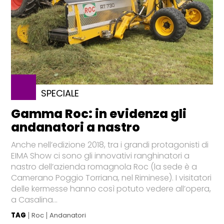
SPECIALE
Gamma Roc: in evidenza gli
andanatori a nastro
Anche nell’edizione 2018, tra i grandi protagonisti di
EIMA Show ci sono gli innovativi ranghinatori a
nastro dell’azienda romagnola Roc (la sede è a
Camerano Poggio Torriana, nel Riminese). I visitatori
delle kermesse hanno così potuto vedere all’opera,
a Casalina...
TAG
Roc
Andanatori