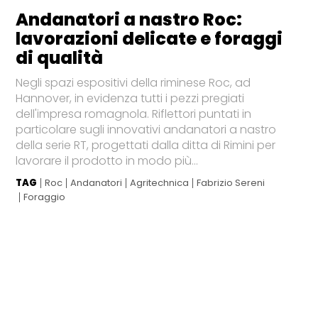
Andanatori a nastro Roc:
lavorazioni delicate e foraggi
di qualità
Negli spazi espositivi della riminese Roc, ad
Hannover, in evidenza tutti i pezzi pregiati
dell'impresa romagnola. Riflettori puntati in
particolare sugli innovativi andanatori a nastro
della serie RT, progettati dalla ditta di Rimini per
lavorare il prodotto in modo più...
TAG
Roc
Andanatori
Agritechnica
Fabrizio Sereni
Foraggio