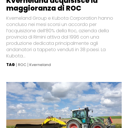
Kverneland acquisisce la
maggioranza di ROC
Kverneland Group e Kubota Corporation hanno
concluso nei mesi scorsi un accordo per
l’acquisizione dell’80% della Roc, azienda della
provincia di Rimini attiva dal 1996 con una
produzione dedicata principalmente agli
andanatori a tappeto venduti in 38 paesi. La
Kubota...
TAG
ROC
Kverneland