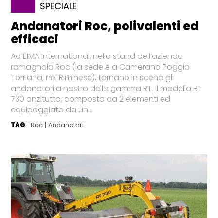
SPECIALE
Andanatori Roc, polivalenti ed
efficaci
Ad EIMA International, nello stand dell’azienda
romagnola Roc (la sede è a Camerano Poggio
Torriana, nel Riminese), tornano in scena gli
andanatori a nastro della gamma RT. Il modello RT
730 anzitutto, composto da 2 elementi ed
equipaggiato da un...
TAG
Roc
Andanatori