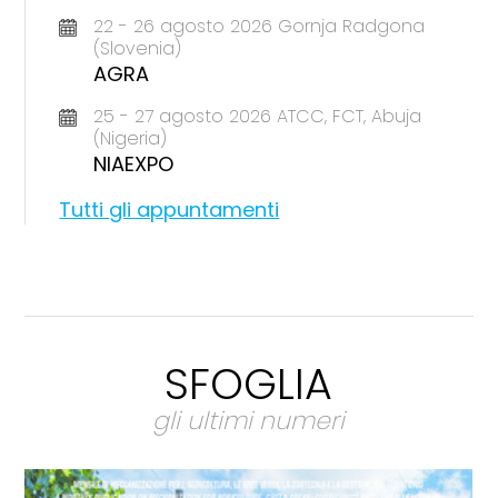
22 - 26 agosto 2026 Gornja Radgona
(Slovenia)
AGRA
25 - 27 agosto 2026 ATCC, FCT, Abuja
(Nigeria)
NIAEXPO
Tutti gli appuntamenti
SFOGLIA
gli ultimi numeri