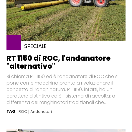
SPECIALE
RT 1150 di ROC, l'andanatore
"alternativo"
Si chiama RT 1150 ed è l’andanatore di ROC che si
pone come macchina pronta a rivoluzionare il
concetto di ranghinatura. RT 1150, infatti, ha un
carattere distintivo ed è il sistema di raccolta: a
differenza dei ranghinatori tradizionali che...
TAG
ROC
Andanatori