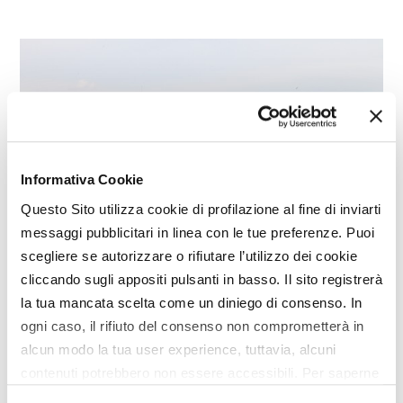
Informativa Cookie
Questo Sito utilizza cookie di profilazione al fine di inviarti
messaggi pubblicitari in linea con le tue preferenze. Puoi
scegliere se autorizzare o rifiutare l’utilizzo dei cookie
cliccando sugli appositi pulsanti in basso. Il sito registrerà
la tua mancata scelta come un diniego di consenso. In
SPECIALE
ogni caso, il rifiuto del consenso non comprometterà in
alcun modo la tua user experience, tuttavia, alcuni
RT630, un andanatore per
contenuti potrebbero non essere accessibili. Per saperne
lavorazioni delicate
di più sui cookie e decidere se acconsentire oppure no