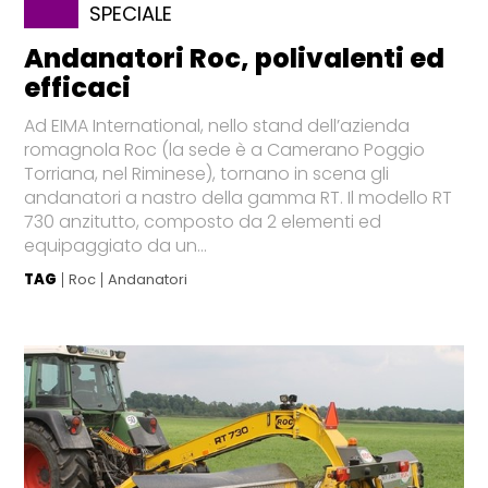
SPECIALE
Andanatori Roc, polivalenti ed
efficaci
Ad EIMA International, nello stand dell’azienda
romagnola Roc (la sede è a Camerano Poggio
Torriana, nel Riminese), tornano in scena gli
andanatori a nastro della gamma RT. Il modello RT
730 anzitutto, composto da 2 elementi ed
equipaggiato da un...
TAG
Roc
Andanatori