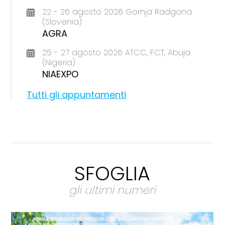
22 - 26 agosto 2026 Gornja Radgona
(Slovenia)
AGRA
25 - 27 agosto 2026 ATCC, FCT, Abuja
(Nigeria)
NIAEXPO
Tutti gli appuntamenti
SFOGLIA
gli ultimi numeri