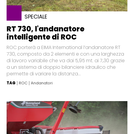
SPECIALE
RT 730, l'andanatore
intelligente di ROC
ROC porterà a EIMA International l’andanatore RT
730, composto da 2 elementi e con una larghezza
di lavoro variabile che va dai 5,95 mt. ai 7,30 grazie
a un sistema di doppio bilanciere idraulico che
permette di variare la distanza...
TAG
ROC
Andanatori