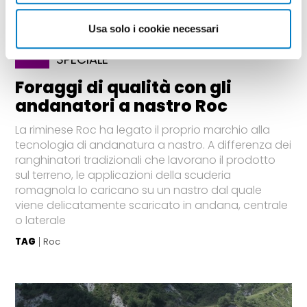
Usa solo i cookie necessari
SPECIALE
Foraggi di qualità con gli
andanatori a nastro Roc
La riminese Roc ha legato il proprio marchio alla
tecnologia di andanatura a nastro. A differenza dei
ranghinatori tradizionali che lavorano il prodotto
sul terreno, le applicazioni della scuderia
romagnola lo caricano su un nastro dal quale
viene delicatamente scaricato in andana, centrale
o laterale
TAG
Roc