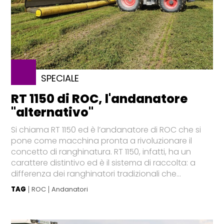
SPECIALE
RT 1150 di ROC, l'andanatore
"alternativo"
Si chiama RT 1150 ed è l’andanatore di ROC che si
pone come macchina pronta a rivoluzionare il
concetto di ranghinatura. RT 1150, infatti, ha un
carattere distintivo ed è il sistema di raccolta: a
differenza dei ranghinatori tradizionali che...
TAG
ROC
Andanatori