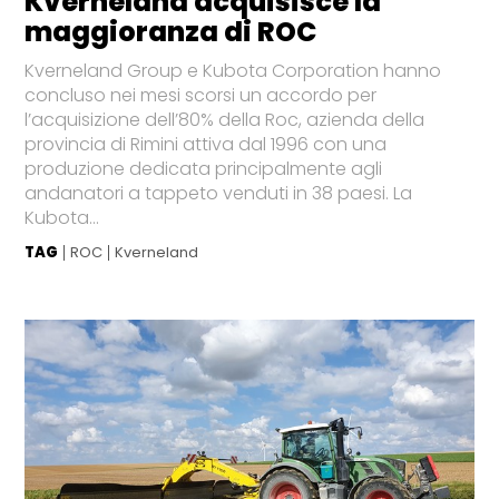
Kverneland acquisisce la
maggioranza di ROC
Kverneland Group e Kubota Corporation hanno
concluso nei mesi scorsi un accordo per
l’acquisizione dell’80% della Roc, azienda della
provincia di Rimini attiva dal 1996 con una
produzione dedicata principalmente agli
andanatori a tappeto venduti in 38 paesi. La
Kubota...
TAG
ROC
Kverneland