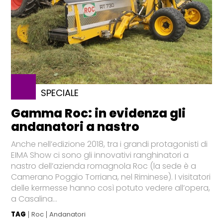
SPECIALE
Gamma Roc: in evidenza gli
andanatori a nastro
Anche nell’edizione 2018, tra i grandi protagonisti di
EIMA Show ci sono gli innovativi ranghinatori a
nastro dell’azienda romagnola Roc (la sede è a
Camerano Poggio Torriana, nel Riminese). I visitatori
delle kermesse hanno così potuto vedere all’opera,
a Casalina...
TAG
Roc
Andanatori