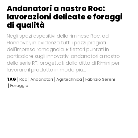
Andanatori a nastro Roc:
lavorazioni delicate e foraggi
di qualità
Negli spazi espositivi della riminese Roc, ad
Hannover, in evidenza tutti i pezzi pregiati
dell'impresa romagnola. Riflettori puntati in
particolare sugli innovativi andanatori a nastro
della serie RT, progettati dalla ditta di Rimini per
lavorare il prodotto in modo più...
TAG
Roc
Andanatori
Agritechnica
Fabrizio Sereni
Foraggio