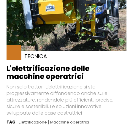
TECNICA
L'elettrificazione delle
macchine operatrici
Non solo trattori. L’elettrificazione si sta
progressivamente diffondendo anche sulle
attrezzature, rendendole più efficienti, precise,
sicure e sostenibili. Le soluzioni innovative
sviluppate dalle case costruttrici
TAG
Elettrificazione
Macchine operatrici