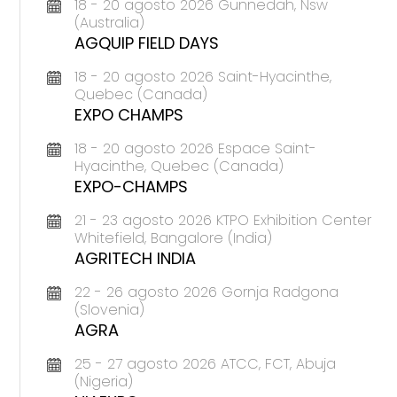
18 - 20 agosto 2026 Gunnedah, Nsw
(Australia)
AGQUIP FIELD DAYS
18 - 20 agosto 2026 Saint-Hyacinthe,
Quebec (Canada)
EXPO CHAMPS
18 - 20 agosto 2026 Espace Saint-
Hyacinthe, Quebec (Canada)
EXPO-CHAMPS
21 - 23 agosto 2026 KTPO Exhibition Center
Whitefield, Bangalore (India)
AGRITECH INDIA
22 - 26 agosto 2026 Gornja Radgona
(Slovenia)
AGRA
25 - 27 agosto 2026 ATCC, FCT, Abuja
(Nigeria)