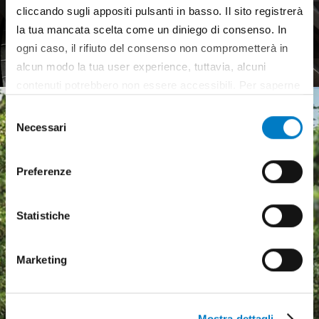
cliccando sugli appositi pulsanti in basso. Il sito registrerà
Pneumatici agricoli,
la tua mancata scelta come un diniego di consenso. In
mercato europeo debole
ogni caso, il rifiuto del consenso non comprometterà in
alcun modo la tua user experience, tuttavia, alcuni
contenuti potrebbero non essere accessibili. Per saperne
di più sui cookie e decidere se acconsentire oppure no
Selezione
all’utilizzo di tutti, o solamente di alcuni di essi, ti
Necessari
del
invitiamo a consultare la nostra
Cookie Policy
.
consenso
Preferenze
Statistiche
Marketing
Mostra dettagli