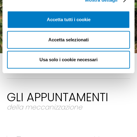
Macchine agricole, mercato
Accetta tutti i cookie
in crescita ma pesa
l'incertezza economica
Accetta selezionati
Usa solo i cookie necessari
GLI APPUNTAMENTI
della meccanizzazione