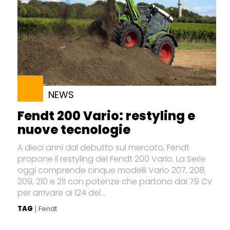
NEWS
Fendt 200 Vario: restyling e
nuove tecnologie
A dieci anni dal debutto sul mercato, Fendt
propone il restyling del Fendt 200 Vario. La Serie
oggi comprende cinque modelli Vario 207, 208,
209, 210 e 211 con potenze che partono dai 79 Cv
per arrivare ai 124 del...
TAG
Fendt