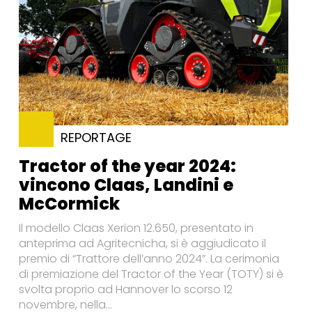
REPORTAGE
Tractor of the year 2024:
vincono Claas, Landini e
McCormick
Il modello Claas Xerion 12.650, presentato in
anteprima ad Agritecnicha, si è aggiudicato il
premio di “Trattore dell’anno 2024”. La cerimonia
di premiazione del Tractor of the Year (TOTY) si è
svolta proprio ad Hannover lo scorso 12
novembre, nella...