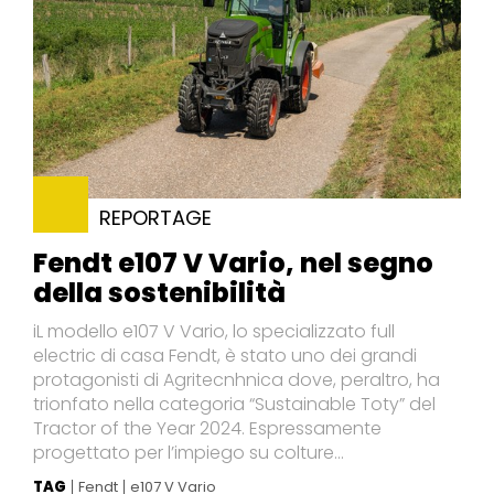
REPORTAGE
Fendt e107 V Vario, nel segno
della sostenibilità
iL modello e107 V Vario, lo specializzato full
electric di casa Fendt, è stato uno dei grandi
protagonisti di Agritecnhnica dove, peraltro, ha
trionfato nella categoria “Sustainable Toty” del
Tractor of the Year 2024. Espressamente
progettato per l’impiego su colture...
TAG
Fendt
e107 V Vario