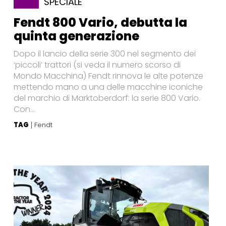
SPECIALE
Fendt 800 Vario, debutta la
quinta generazione
Dopo il lancio della serie 300 nel segmento dei
‘piccoli’ trattori (si veda il numero scorso di
Mondo Macchina) Fendt rinnova le alte potenze
mettendo mano a una delle macchine iconiche
del marchio di Marktoberdorf: la serie 800 Vario.
Con...
TAG
Fendt