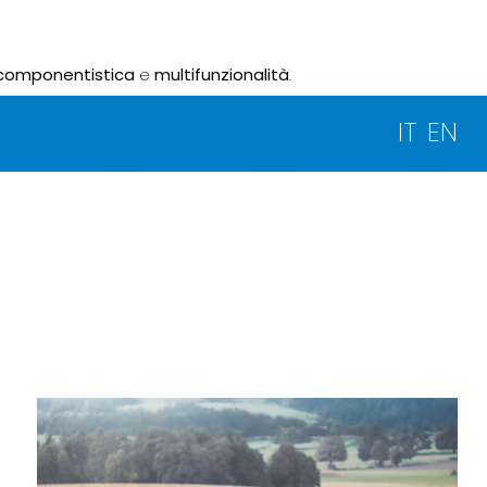
componentistica
e
multifunzionalità
.
IT
EN