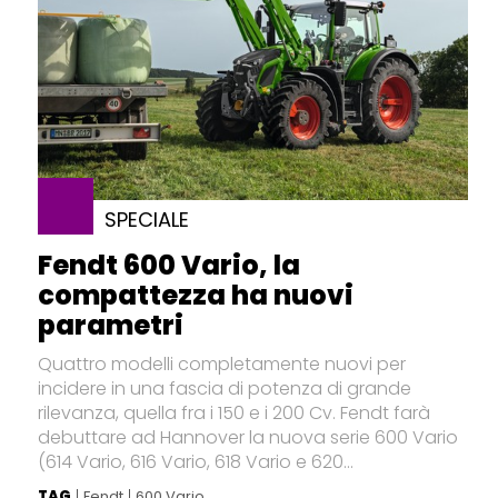
SPECIALE
Fendt 600 Vario, la
compattezza ha nuovi
parametri
Quattro modelli completamente nuovi per
incidere in una fascia di potenza di grande
rilevanza, quella fra i 150 e i 200 Cv. Fendt farà
debuttare ad Hannover la nuova serie 600 Vario
(614 Vario, 616 Vario, 618 Vario e 620...
TAG
Fendt
600 Vario