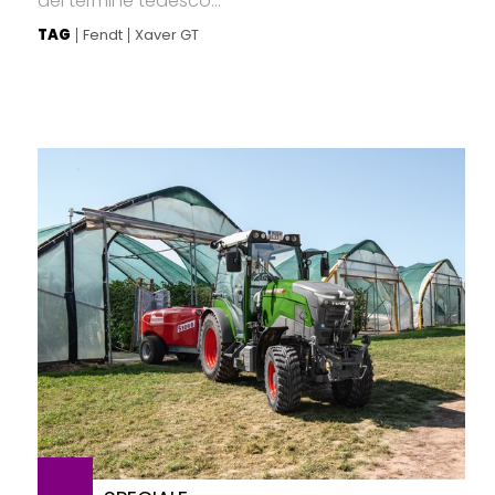
del termine tedesco...
TAG
Fendt
Xaver GT