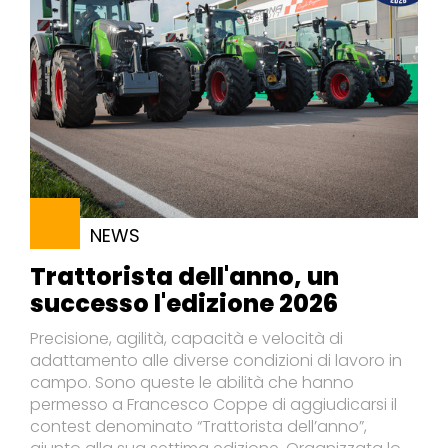
NEWS
Trattorista dell'anno, un
successo l'edizione 2026
Precisione, agilità, capacità e velocità di
adattamento alle diverse condizioni di lavoro in
campo. Sono queste le abilità che hanno
permesso a Francesco Coppe di aggiudicarsi il
contest denominato “Trattorista dell’anno”,