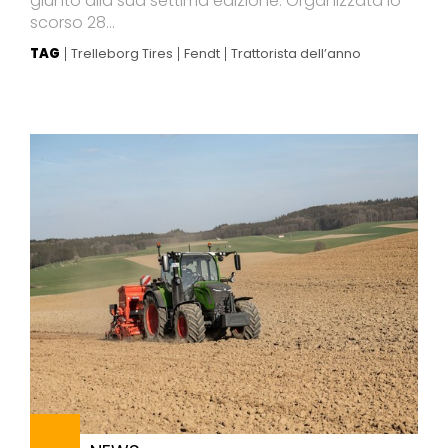
giunto alla sua settima edizione. Organizzata lo
scorso 28...
TAG
Trelleborg Tires
Fendt
Trattorista dell’anno