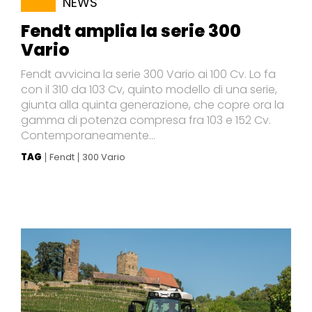
NEWS
Fendt amplia la serie 300
Vario
Fendt avvicina la serie 300 Vario ai 100 Cv. Lo fa
con il 310 da 103 Cv, quinto modello di una serie,
giunta alla quinta generazione, che copre ora la
gamma di potenza compresa fra 103 e 152 Cv.
Contemporaneamente...
TAG
Fendt
300 Vario