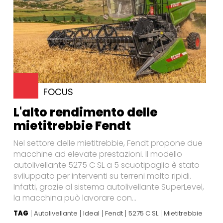
FOCUS
L'alto rendimento delle
mietitrebbie Fendt
Nel settore delle mietitrebbie, Fendt propone due
macchine ad elevate prestazioni. Il modello
autolivellante 5275 C SL a 5 scuotipaglia è stato
sviluppato per interventi su terreni molto ripidi.
Infatti, grazie al sistema autolivellante SuperLevel,
la macchina può lavorare con...
TAG
Autolivellante
Ideal
Fendt
5275 C SL
Mietitrebbie