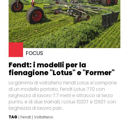
FOCUS
Fendt: i modelli per la
fienagione "Lotus" e "Former"
La gamma di voltafieno Fendt Lotus si compone
di un modello portato, Fendt Lotus 770 con
larghezza di lavoro 7.7 metri e attacco al terzo
punto, e di due trainati, i Lotus 1020T e 1250T con
larghezza di lavoro pari...
TAG
Fendt
Voltafieno