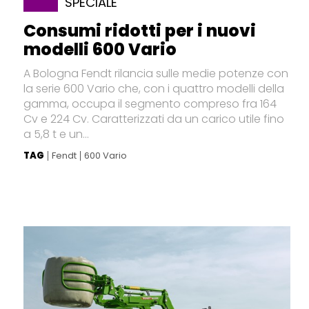
SPECIALE
Consumi ridotti per i nuovi
modelli 600 Vario
A Bologna Fendt rilancia sulle medie potenze con
la serie 600 Vario che, con i quattro modelli della
gamma, occupa il segmento compreso fra 164
Cv e 224 Cv. Caratterizzati da un carico utile fino
a 5,8 t e un...
TAG
Fendt
600 Vario