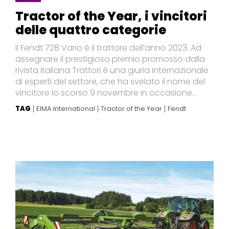
Tractor of the Year, i vincitori
delle quattro categorie
Il Fendt 728 Vario è il trattore dell’anno 2023. Ad
assegnare il prestigioso premio promosso dalla
rivista italiana Trattori è una giuria internazionale
di esperti del settore, che ha svelato il nome del
vincitore lo scorso 9 novembre in occasione...
TAG
EIMA International
Tractor of the Year
Fendt