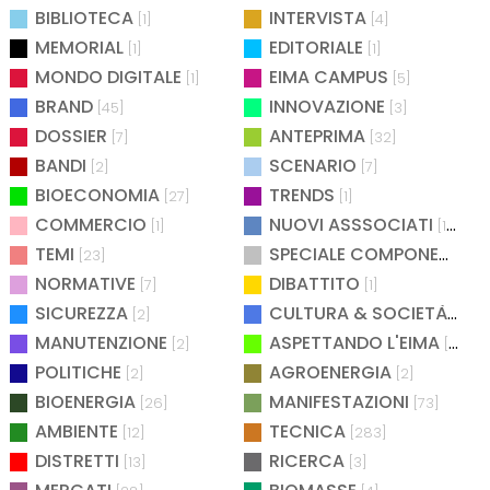
BIBLIOTECA
INTERVISTA
[1]
[4]
MEMORIAL
EDITORIALE
[1]
[1]
MONDO DIGITALE
EIMA CAMPUS
[1]
[5]
BRAND
INNOVAZIONE
[45]
[3]
DOSSIER
ANTEPRIMA
[7]
[32]
BANDI
SCENARIO
[2]
[7]
BIOECONOMIA
TRENDS
[27]
[1]
COMMERCIO
NUOVI ASSSOCIATI
[1]
[15]
TEMI
SPECIALE COMPONENTISTICA
[23]
NORMATIVE
DIBATTITO
[7]
[1]
SICUREZZA
CULTURA & SOCIETÀ
[2]
[2]
MANUTENZIONE
ASPETTANDO L'EIMA
[2]
[4]
POLITICHE
AGROENERGIA
[2]
[2]
BIOENERGIA
MANIFESTAZIONI
[26]
[73]
AMBIENTE
TECNICA
[12]
[283]
DISTRETTI
RICERCA
[13]
[3]