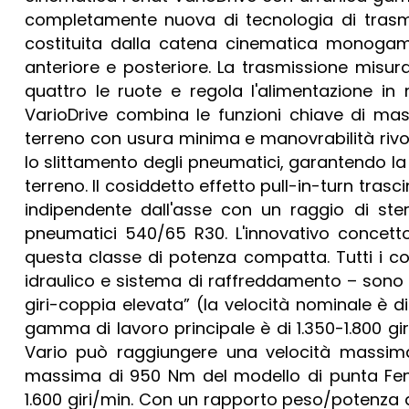
completamente nuova di tecnologia di trasmi
costituita dalla catena cinematica monogam
anteriore e posteriore. La trasmissione misur
quattro le ruote e regola l'alimentazione in
VarioDrive combina le funzioni chiave di mas
terreno con usura minima e manovrabilità rivol
lo slittamento degli pneumatici, garantendo 
terreno. Il cosiddetto effetto pull-in-turn tras
indipendente dall'asse con un raggio di ster
pneumatici 540/65 R30. L'innovativo concetto
questa classe di potenza compatta. Tutti i c
idraulico e sistema di raffreddamento – sono s
giri-coppia elevata” (la velocità nominale è di 
gamma di lavoro principale è di 1.350-1.800 gir
Vario può raggiungere una velocità massima
massima di 950 Nm del modello di punta Fendt
1.600 giri/min. Con un rapporto peso/potenza d