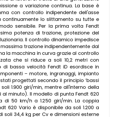
ssione a variazione continua. La base è
ma con controllo indipendente dell'asse
a continuamente lo slittamento su tutte e
 modo sensibile. Per la prima volta Fendt
sima potenza di trazione, protezione del
uzionaria. Il controllo dinamico impedisce
la massima trazione indipendentemente dal
cina la macchina in curva grazie al controllo
zata che si riduce a soli 10,2 metri con
 di bassa velocità Fendt iD esordisce in
omponenti – motore, ingranaggi, impianto
tati progettati secondo il principio ‘bassi
soli 1.900 giri/min, mentre all'interno della
i al minuto). Il modello di punta Fendt 620
 di 50 km/h a 1.250 giri/min. La coppia
 620 Vario è disponibile da soli 1.200 a
i soli 34,4 kg per Cv e dimensioni esterne