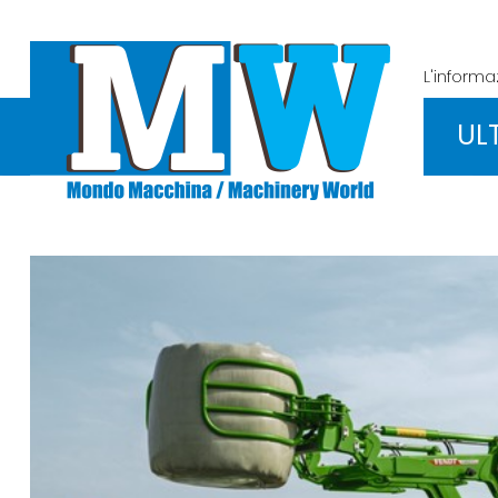
L'inform
UL