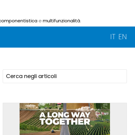
componentistica
e
multifunzionalità
.
IT
EN