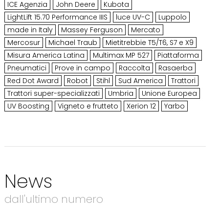
ICE Agenzia
John Deere
Kubota
LightLift 15.70 Performance IIIS
luce UV-C
Luppolo
made in Italy
Massey Ferguson
Mercato
Mercosur
Michael Traub
Mietitrebbie T5/T6, S7 e X9
Misura America Latina
Multimax MP 527
Piattaforma
Pneumatici
Prove in campo
Raccolta
Rasaerba
Red Dot Award
Robot
Stihl
Sud America
Trattori
Trattori super-specializzati
Umbria
Unione Europea
UV Boosting
Vigneto e frutteto
Xerion 12
Yarbo
News
dall'ultimo numero