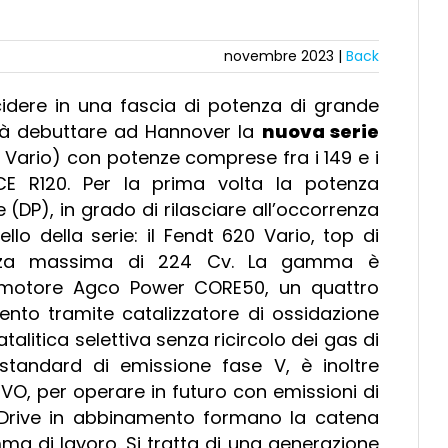
novembre 2023 |
Back
idere in una fascia di potenza di grande
à debuttare ad Hannover la
nuova serie
0 Vario) con potenze comprese fra i 149 e i
 R120. Per la prima volta la potenza
P), in grado di rilasciare all’occorrenza
lo della serie: il Fendt 620 Vario, top di
enza massima di 224 Cv. La gamma è
il motore Agco Power CORE50, un quattro
mento tramite catalizzatore di ossidazione
atalitica selettiva senza ricircolo dei gas di
 standard di emissione fase V, è inoltre
HVO, per operare in futuro con emissioni di
ioDrive in abbinamento formano la catena
a di lavoro. Si tratta di una generazione