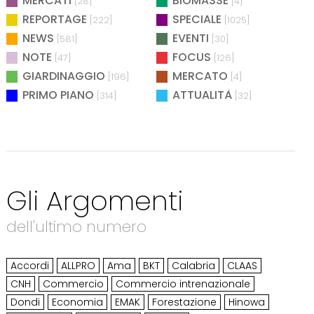
MERCATI
BIOMASSE
[28]
[4]
REPORTAGE
SPECIALE
[222]
[1025]
NEWS
EVENTI
[581]
[30]
NOTE
FOCUS
[47]
[126]
GIARDINAGGIO
MERCATO
[196]
[4]
PRIMO PIANO
ATTUALITÀ
[314]
[32]
Gli Argomenti
dell'ultimo numero
Accordi
ALLPRO
Ama
BKT
Calabria
CLAAS
CNH
Commercio
Commercio intrenazionale
Dondi
Economia
EMAK
Forestazione
Hinowa