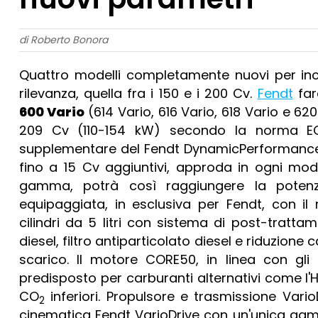
di Roberto Bonora
Quattro modelli completamente nuovi per inc
rilevanza, quella fra i 150 e i 200 Cv.
Fendt
far
600 Vario
(614 Vario, 616 Vario, 618 Vario e 62
209 Cv (110-154 kW) secondo la norma ECE
supplementare del Fendt DynamicPerformance (D
fino a 15 Cv aggiuntivi, approda in ogni model
gamma, potrà così raggiungere la pot
equipaggiata, in esclusiva per Fendt, con 
cilindri da 5 litri con sistema di post-tratta
diesel, filtro antiparticolato diesel e riduzione c
scarico. Il motore CORE50, in linea con gli
predisposto per carburanti alternativi come l'
CO
inferiori. Propulsore e trasmissione Var
2
cinematica Fendt VarioDrive con un'unica gamm