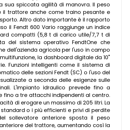
la sua spiccata agilità di manovra. Il peso
are il trattore anche come traino pesante e
asporto. Altro dato importante è il rapporto
aso il Fendt 600 Vario raggiunge un indice
ard compatti (5,8 t di carico utile/7,7 t di
ata del sistema operativo FendtOne che
ne dell'azienda agricola per l'uso in campo
k multifunzione, la dashboard digitale da 10"
ie. Funzioni intelligenti come il sistema di
matico delle sezioni Fendt (SC) o l'uso del
sualizzate a seconda delle esigenze sulle
nali. L'impianto idraulico prevede fino a
e fino a tre attacchi indipendenti al centro.
acità di erogare un massimo di 205 litri. La
 standard o i più efficienti e privi di perdite
l sollevatore anteriore sposta il peso
 anteriore del trattore, aumentando così la