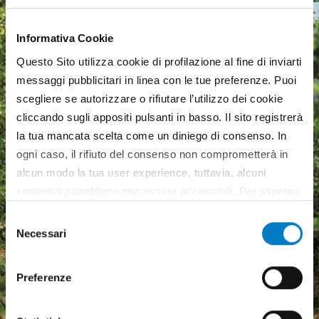
Informativa Cookie
Questo Sito utilizza cookie di profilazione al fine di inviarti
messaggi pubblicitari in linea con le tue preferenze. Puoi
scegliere se autorizzare o rifiutare l’utilizzo dei cookie
cliccando sugli appositi pulsanti in basso. Il sito registrerà
la tua mancata scelta come un diniego di consenso. In
ogni caso, il rifiuto del consenso non comprometterà in
alcun modo la tua user experience, tuttavia, alcuni
contenuti potrebbero non essere accessibili. Per saperne
di più sui cookie e decidere se acconsentire oppure no
Selezione
all’utilizzo di tutti, o solamente di alcuni di essi, ti
Necessari
del
Macchine agricole, mercato
invitiamo a consultare la nostra
Cookie Policy
.
consenso
in crescita ma pesa
Preferenze
l'incertezza economica