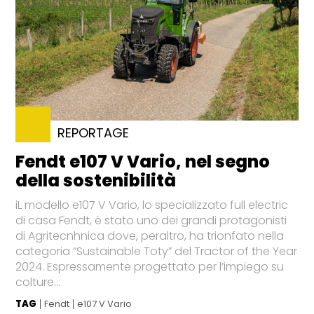
REPORTAGE
Fendt e107 V Vario, nel segno
della sostenibilità
iL modello e107 V Vario, lo specializzato full electric
di casa Fendt, è stato uno dei grandi protagonisti
di Agritecnhnica dove, peraltro, ha trionfato nella
categoria “Sustainable Toty” del Tractor of the Year
2024. Espressamente progettato per l’impiego su
colture...
TAG
Fendt
e107 V Vario