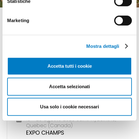
Statistiche
Marketing
Mostra dettagli
GLI APPUNTAMENTI
della meccanizzazione
Accetta tutti i cookie
Accetta selezionati
18 - 20 agosto 2026 Gunnedah, Nsw
(Australia)
AGQUIP FIELD DAYS
Usa solo i cookie necessari
18 - 20 agosto 2026 Saint-Hyacinthe,
Quebec (Canada)
EXPO CHAMPS