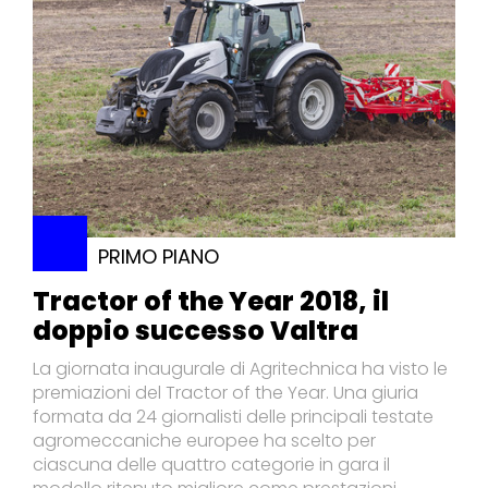
PRIMO PIANO
Tractor of the Year 2018, il
doppio successo Valtra
La giornata inaugurale di Agritechnica ha visto le
premiazioni del Tractor of the Year. Una giuria
formata da 24 giornalisti delle principali testate
agromeccaniche europee ha scelto per
ciascuna delle quattro categorie in gara il