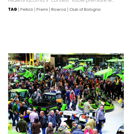
FederUnacoma. Il “contest” vuole premiare le...
TAG
Pellizzi
Premi
Ricerca
Club of Bologna