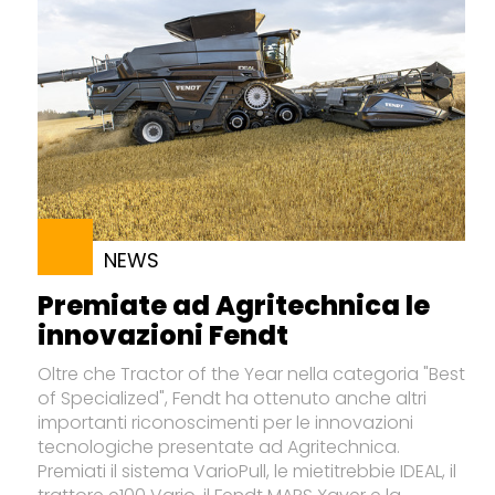
NEWS
Premiate ad Agritechnica le
innovazioni Fendt
Oltre che Tractor of the Year nella categoria "Best
of Specialized", Fendt ha ottenuto anche altri
importanti riconoscimenti per le innovazioni
tecnologiche presentate ad Agritechnica.
Premiati il sistema VarioPull, le mietitrebbie IDEAL, il