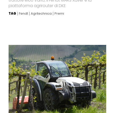
trattore e100 Vario, il Fendt MARS Xaver e la
piattaforma agrirouter di DKE
TAG
Fendt
Agritechnica
Premi