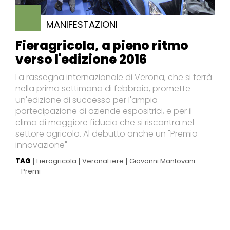
MANIFESTAZIONI
Fieragricola, a pieno ritmo
verso l'edizione 2016
La rassegna internazionale di Verona, che si terrà
nella prima settimana di febbraio, promette
un'edizione di successo per l'ampia
partecipazione di aziende espositrici, e per il
clima di maggiore fiducia che si riscontra nel
settore agricolo. Al debutto anche un "Premio
innovazione"
TAG
Fieragricola
VeronaFiere
Giovanni Mantovani
Premi