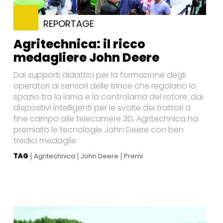
REPORTAGE
Agritechnica: il ricco
medagliere John Deere
Dai supporti didattici per la formazione degli
operatori ai sensori delle trince che regolano lo
spazio tra la lama e la controlama del rotore; dai
dispositivi intelligenti per le svolte dei trattori a
fine campo alle telecamere 3D, Agritechnica ha
premiato le tecnologie John Deere con ben
tredici medaglie
TAG
Agritechnica
John Deere
Premi