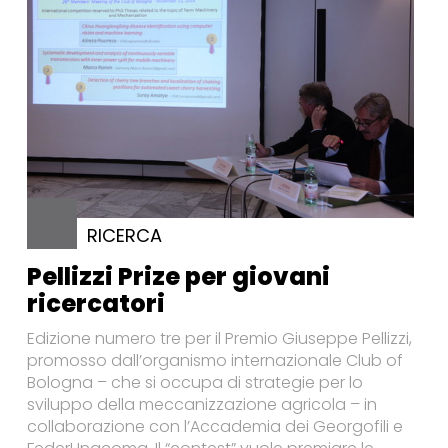
RICERCA
Pellizzi Prize per giovani
ricercatori
Edizione numero tre per il Premio Giuseppe Pellizzi,
promosso dall’organismo internazionale Club of
Bologna – che si occupa di strategie per lo
sviluppo della meccanizzazione agricola – in
collaborazione con l’Accademia dei Georgofili e