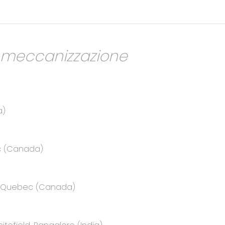
a meccanizzazione
a)
ec (Canada)
e, Quebec (Canada)