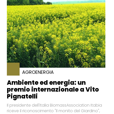
AGROENERGIA
Ambiente ed energia: un
premio internazionale a Vito
Pignatelli
Il presidente dell'Italia BiomassAssociation Itabia
riceve il riconoscimento "Il monito del Giardino",