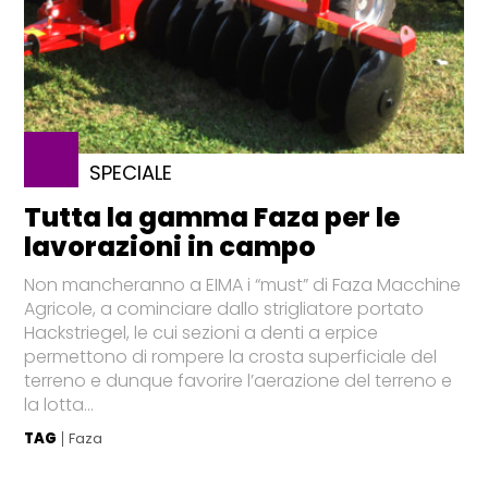
SPECIALE
Tutta la gamma Faza per le
lavorazioni in campo
Non mancheranno a EIMA i “must” di Faza Macchine
Agricole, a cominciare dallo strigliatore portato
Hackstriegel, le cui sezioni a denti a erpice
permettono di rompere la crosta superficiale del
terreno e dunque favorire l’aerazione del terreno e
la lotta...
TAG
Faza