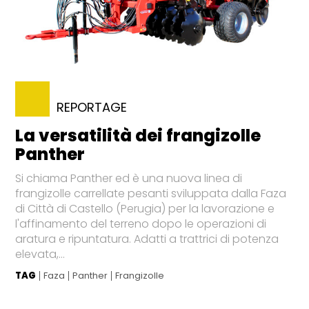
REPORTAGE
La versatilità dei frangizolle
Panther
Si chiama Panther ed è una nuova linea di
frangizolle carrellate pesanti sviluppata dalla Faza
di Città di Castello (Perugia) per la lavorazione e
l'affinamento del terreno dopo le operazioni di
aratura e ripuntatura. Adatti a trattrici di potenza
elevata,...
TAG
Faza
Panther
Frangizolle