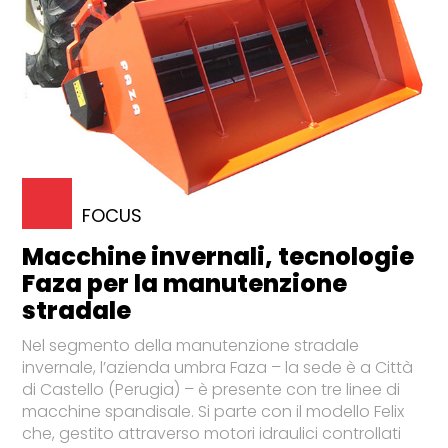
FOCUS
Macchine invernali, tecnologie
Faza per la manutenzione
stradale
Nel segmento della manutenzione stradale
invernale, l’azienda umbra Faza – la sede è a Città
di Castello (Perugia) – è presente con tre linee di
macchine spandisale. Si parte con il modello Felix
che, gestito attraverso motori idraulici controllati