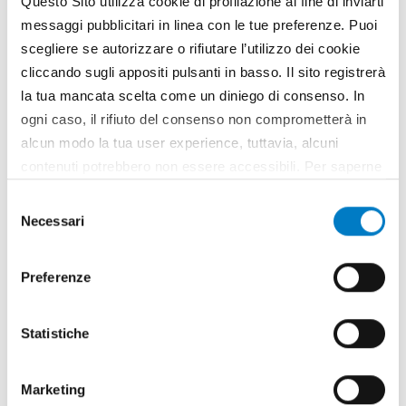
Questo Sito utilizza cookie di profilazione al fine di inviarti
messaggi pubblicitari in linea con le tue preferenze. Puoi
scegliere se autorizzare o rifiutare l’utilizzo dei cookie
cliccando sugli appositi pulsanti in basso. Il sito registrerà
la tua mancata scelta come un diniego di consenso. In
ogni caso, il rifiuto del consenso non comprometterà in
SPECIALE
alcun modo la tua user experience, tuttavia, alcuni
Lavorazioni agricole: tutta la
contenuti potrebbero non essere accessibili. Per saperne
gamma Faza
di più sui cookie e decidere se acconsentire oppure no
Selezione
all’utilizzo di tutti, o solamente di alcuni di essi, ti
Negli spazi espositivi della Faza Macchine Agricole
Necessari
del
invitiamo a consultare la nostra
Cookie Policy
.
di Città di Castello (PG), ad Eima International, sono
consenso
in evidenza tutti i tradizionali best seller dell’azienda
Preferenze
umbra. Nel settore dei coltivatori, riflettori puntati su
Tiger, un modello per operazioni in vigneti e...
TAG
Faza
Statistiche
Marketing