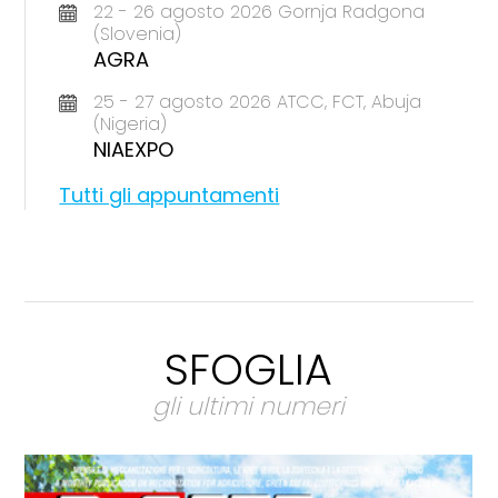
22 - 26 agosto 2026 Gornja Radgona
(Slovenia)
AGRA
25 - 27 agosto 2026 ATCC, FCT, Abuja
(Nigeria)
NIAEXPO
Tutti gli appuntamenti
SFOGLIA
gli ultimi numeri