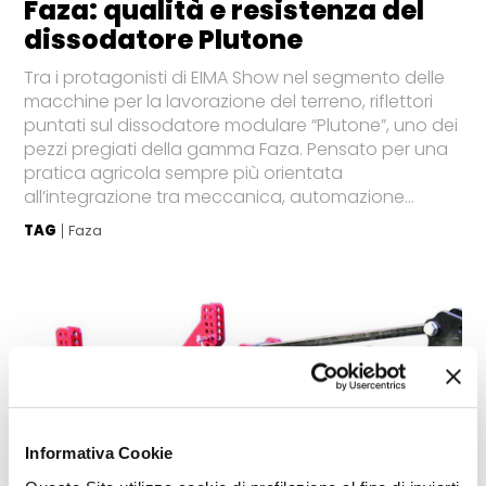
Faza: qualità e resistenza del
dissodatore Plutone
Tra i protagonisti di EIMA Show nel segmento delle
macchine per la lavorazione del terreno, riflettori
puntati sul dissodatore modulare “Plutone”, uno dei
pezzi pregiati della gamma Faza. Pensato per una
pratica agricola sempre più orientata
all’integrazione tra meccanica, automazione...
TAG
Faza
Informativa Cookie