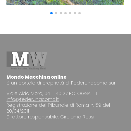
Mondo Macchina online
è un portale di proprietà di FederUnacoma surl
Viale Aldo Moro, 64 – 40127 BOLOGNA - I
info@federunacoma.it
Registrazione del Tribunale di Roma n. 59 del
20/04/2011
Direttore responsabile: Girolamo Rossi