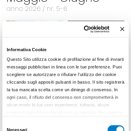
anno 2026 / nr. 5-6
Sfoglia la rivista
Leggi gli articoli
Informativa Cookie
Questo Sito utilizza cookie di profilazione al fine di inviarti
messaggi pubblicitari in linea con le tue preferenze. Puoi
scegliere se autorizzare o rifiutare l’utilizzo dei cookie
cliccando sugli appositi pulsanti in basso. Il sito registrerà
la tua mancata scelta come un diniego di consenso. In
ogni caso, il rifiuto del consenso non comprometterà in
alcun modo la tua user experience, tuttavia, alcuni
contenuti potrebbero non essere accessibili. Per saperne
di più sui cookie e decidere se acconsentire oppure no
Selezione
all’utilizzo di tutti, o solamente di alcuni di essi, ti
Necessari