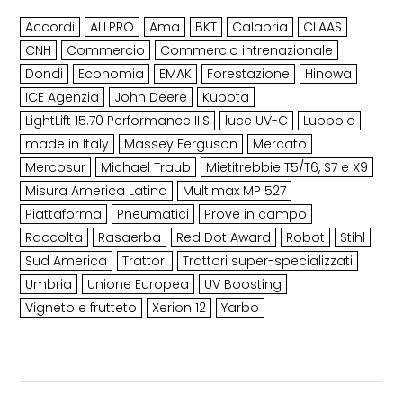
Accordi
ALLPRO
Ama
BKT
Calabria
CLAAS
CNH
Commercio
Commercio intrenazionale
Dondi
Economia
EMAK
Forestazione
Hinowa
ICE Agenzia
John Deere
Kubota
LightLift 15.70 Performance IIIS
luce UV-C
Luppolo
made in Italy
Massey Ferguson
Mercato
Mercosur
Michael Traub
Mietitrebbie T5/T6, S7 e X9
Misura America Latina
Multimax MP 527
Piattaforma
Pneumatici
Prove in campo
Raccolta
Rasaerba
Red Dot Award
Robot
Stihl
Sud America
Trattori
Trattori super-specializzati
Umbria
Unione Europea
UV Boosting
Vigneto e frutteto
Xerion 12
Yarbo