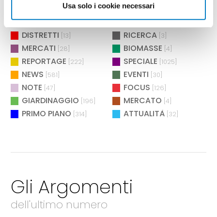
Usa solo i cookie necessari
BIOENERGIA
MANIFESTAZIONI
[26]
[73]
AMBIENTE
TECNICA
[12]
[283]
DISTRETTI
RICERCA
[13]
[3]
MERCATI
BIOMASSE
[28]
[4]
REPORTAGE
SPECIALE
[222]
[1025]
NEWS
EVENTI
[581]
[30]
NOTE
FOCUS
[47]
[126]
GIARDINAGGIO
MERCATO
[196]
[4]
PRIMO PIANO
ATTUALITÀ
[314]
[32]
Gli Argomenti
dell'ultimo numero